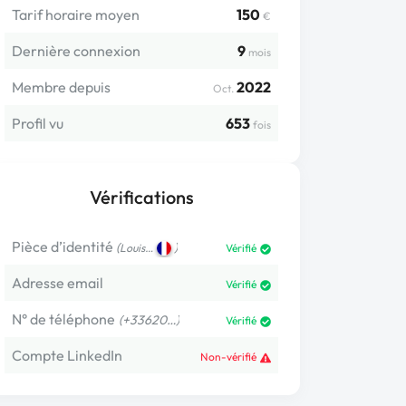
Tarif horaire moyen
150
€
Dernière connexion
9
mois
Membre depuis
2022
Oct.
Profil vu
653
fois
Vérifications
Pièce d’identité
(
)
Louis…
Vérifié
Adresse email
Vérifié
N° de téléphone
(+33620…)
Vérifié
Compte LinkedIn
Non-vérifié