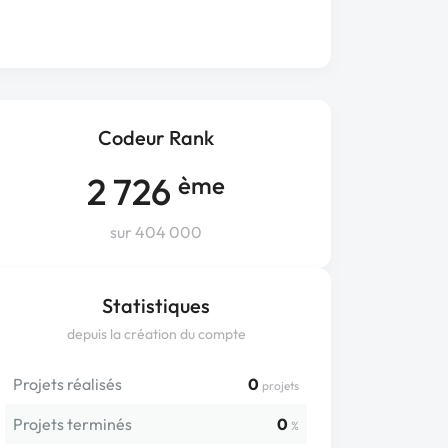
Codeur Rank
2 726
ème
sur 404 000
Statistiques
depuis la création du compte
Projets réalisés
0
projets
Projets terminés
0
%