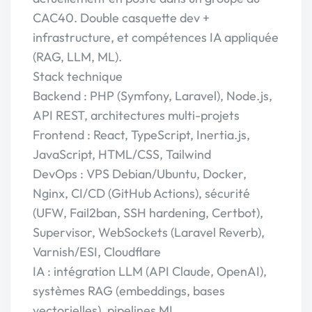
CAC40. Double casquette dev +
infrastructure, et compétences IA appliquée
(RAG, LLM, ML).
Stack technique
Backend : PHP (Symfony, Laravel), Node.js,
API REST, architectures multi-projets
Frontend : React, TypeScript, Inertia.js,
JavaScript, HTML/CSS, Tailwind
DevOps : VPS Debian/Ubuntu, Docker,
Nginx, CI/CD (GitHub Actions), sécurité
(UFW, Fail2ban, SSH hardening, Certbot),
Supervisor, WebSockets (Laravel Reverb),
Varnish/ESI, Cloudflare
IA : intégration LLM (API Claude, OpenAI),
systèmes RAG (embeddings, bases
vectorielles), pipelines ML