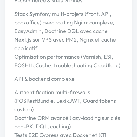
E-commerce & sites vitrines
Stack Symfony multi-projets (front, API,
backoffice) avec routing Nginx complexe,
EasyAdmin, Doctrine DQL avec cache
Next.js sur VPS avec PM2, Nginx et cache
applicatif
Optimisation performance (Varnish, ESI,
FOSHttpCache, troubleshooting Cloudflare)
API & backend complexe
Authentification multi-firewalls
(FOSRestBundle, LexikJWT, Guard tokens
custom)
Doctrine ORM avancé (lazy-loading sur clés
non-PK, DQL, caching)
Tests E2E Cypress avec Docker et X11