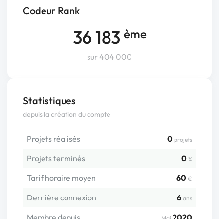
Codeur Rank
36 183
ème
sur 404 000
Statistiques
depuis la création du compte
Projets réalisés
0
projets
Projets terminés
0
%
Tarif horaire moyen
60
€
Dernière connexion
6
ans
Membre depuis
2020
Mai