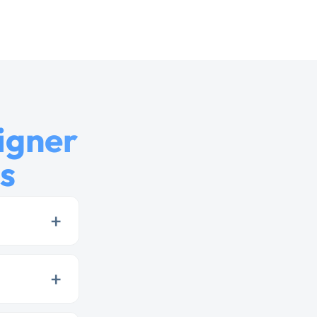
igner
s
+
+