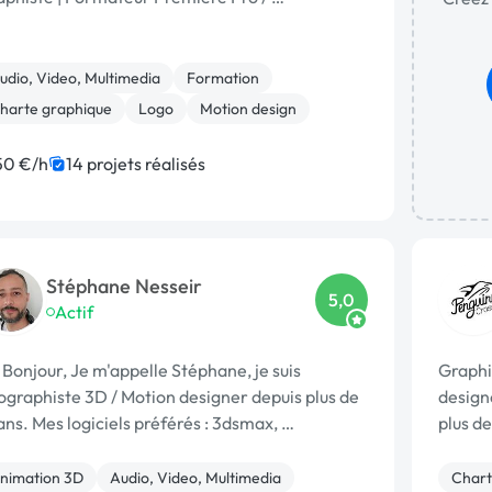
udio, Video, Multimedia
Formation
harte graphique
Logo
Motion design
50 €/h
14 projets réalisés
Stéphane Nesseir
5,0
Actif
 Bonjour, Je m'appelle Stéphane, je suis
Graphis
ographiste 3D / Motion designer depuis plus de
design
ans. Mes logiciels préférés : 3dsmax, …
plus de
nimation 3D
Audio, Video, Multimedia
Chart