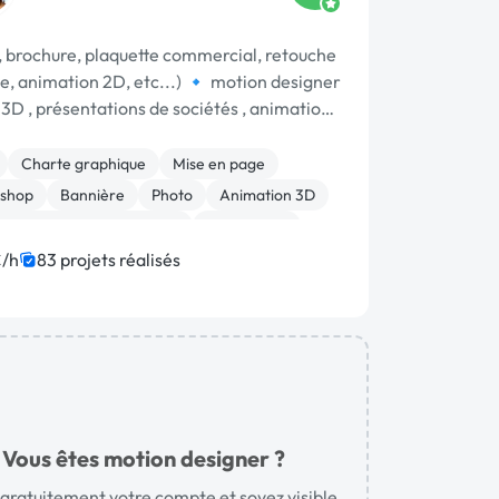
r, brochure, plaquette commercial, retouche
e, animation 2D, etc...) 🔹️ motion designer
 3D , présentations de sociétés , animation
Charte graphique
Mise en page
shop
Bannière
Photo
Animation 3D
(flyer, plaquette, affiche...)
Visual Basic
Press
/h
83 projets réalisés
Vous êtes motion designer ?
gratuitement votre compte et soyez visible