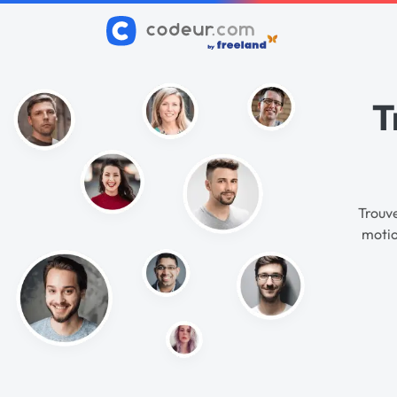
T
Trouve
motio