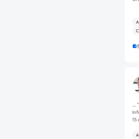
A
C
… "
Inf
15 
A