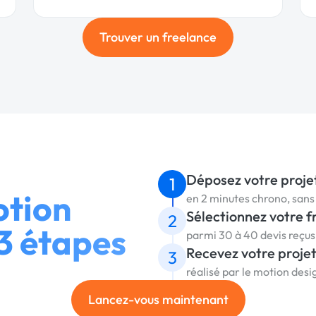
Trouver un freelance
Déposez votre proje
1
otion
en 2 minutes chrono, sa
Sélectionnez votre f
2
 3 étapes
parmi 30 à 40 devis reçu
Recevez votre proje
3
réalisé par le motion des
Lancez-vous maintenant