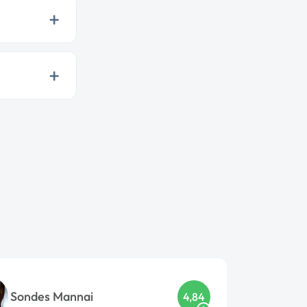
+
+
Sondes Mannai
4,84