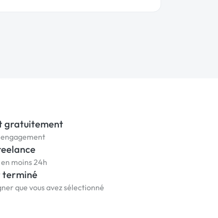
t gratuitement
ns engagement
reelance
s en moins 24h
t terminé
igner que vous avez sélectionné