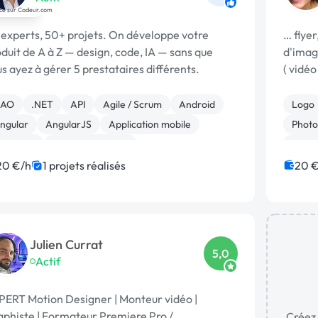
 experts, 50+ projets. On développe votre
… flye
duit de A à Z — design, code, IA — sans que
d'imag
s ayez à gérer 5 prestataires différents.
( vidéo
logo …
AO
.NET
API
Agile / Scrum
Android
Logo
ngular
AngularJS
Application mobile
Photo
ack-end
Base de données
Print 
Word
20 €/h
1 projets réalisés
20 €
Julien Currat
5,0
Actif
PERT Motion Designer | Monteur vidéo |
aphiste | Formateur Premiere Pro / …
Créez 