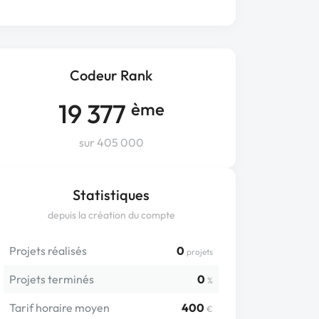
Codeur Rank
19 377
ème
sur 405 000
Statistiques
depuis la création du compte
Projets réalisés
0
projets
Projets terminés
0
%
Tarif horaire moyen
400
€