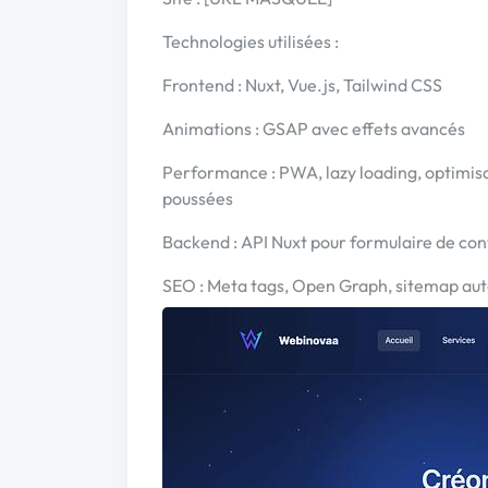
Technologies utilisées :
Frontend : Nuxt, Vue.js, Tailwind CSS
Animations : GSAP avec effets avancés
Performance : PWA, lazy loading, optimis
poussées
Backend : API Nuxt pour formulaire de con
SEO : Meta tags, Open Graph, sitemap au