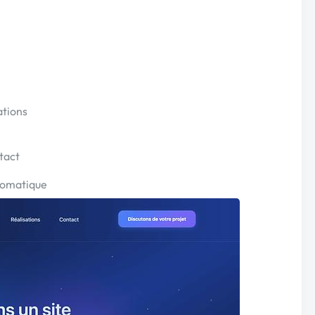
ations
tact
tomatique