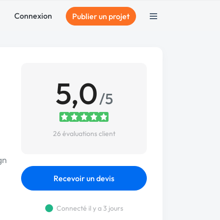
Connexion
Publier un projet
5,0
/5
26 évaluations client
gn
Recevoir un devis
Connecté il y a 3 jours