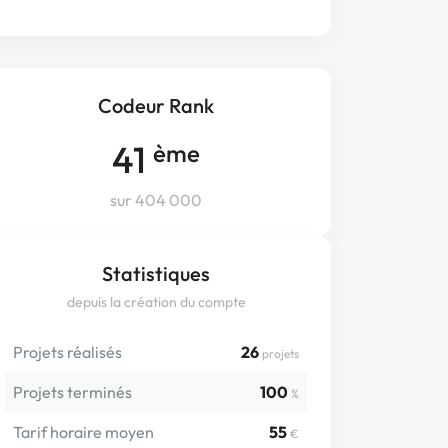
Codeur Rank
41
ème
sur 404 000
Statistiques
depuis la création du compte
Projets réalisés
26
projets
Projets terminés
100
%
Tarif horaire moyen
55
€