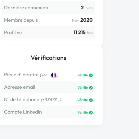
Dernière connexion
2
jours
Membre depuis
2020
Nov.
Profil vu
11 215
fois
Vérifications
Pièce d’identité
(
)
Jan…
Vérifié
Adresse email
Vérifié
N° de téléphone
(+33673…)
Vérifié
Compte LinkedIn
Vérifié