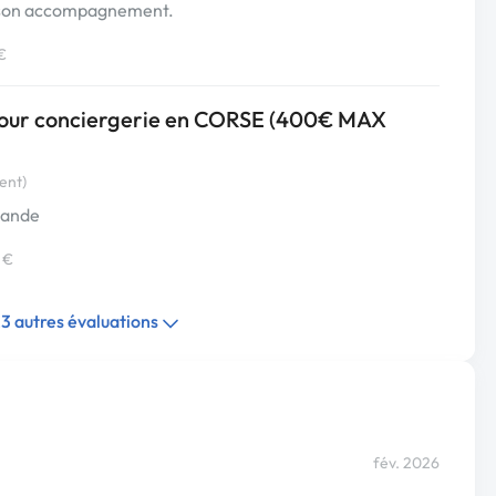
e son accompagnement.
€
e pour conciergerie en CORSE (400€ MAX
ent)
mmande
 €
23 autres évaluations
fév. 2026