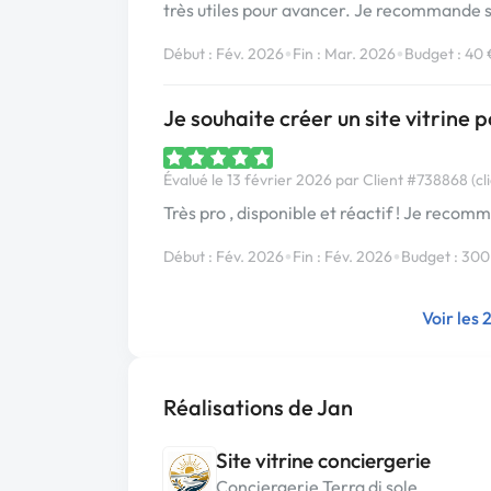
très utiles pour avancer. Je recommand
•
•
Début : Fév. 2026
Fin : Mar. 2026
Budget : 40 
Je souhaite créer un site vitrin
Évalué le 13 février 2026 par Client #738868 (cli
Très pro , disponible et réactif ! Je reco
•
•
Début : Fév. 2026
Fin : Fév. 2026
Budget : 300
Voir les 
Réalisations de Jan
Site vitrine conciergerie
Conciergerie Terra di sole