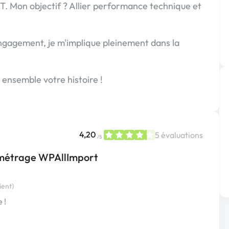
ST. Mon objectif ? Allier performance technique et
ngagement, je m'implique pleinement dans la
 ensemble votre histoire !
4,20
5 évaluations
/5
amétrage WPAllImport
ient)
 !