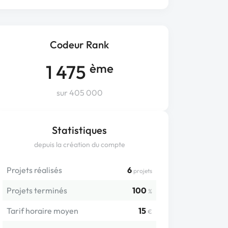
Codeur Rank
1 475
ème
sur 405 000
Statistiques
depuis la création du compte
Projets réalisés
6
projets
Projets terminés
100
%
Tarif horaire moyen
15
€