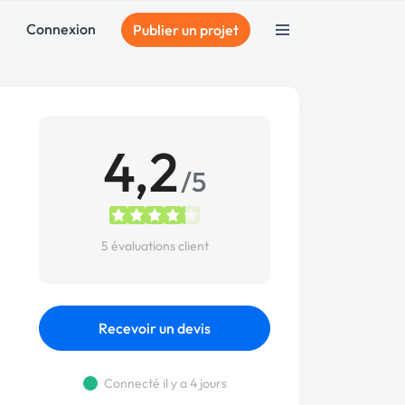
Connexion
Publier un projet
4,2
/5
5 évaluations client
Recevoir un devis
Connecté il y a 4 jours