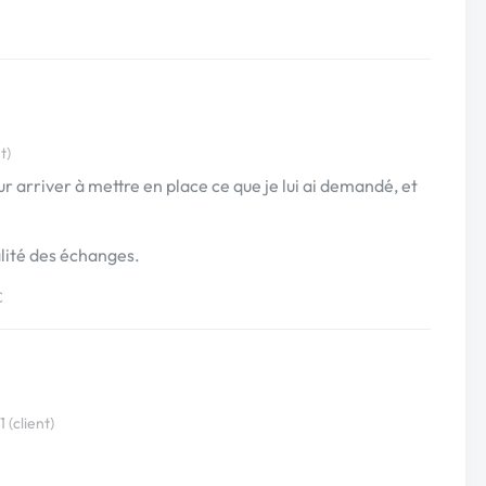
t)
r arriver à mettre en place ce que je lui ai demandé, et
ualité des échanges.
€
(client)