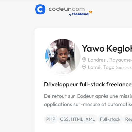
Yawo Keglo
Londres , Royaume
Lomé, Togo
(adresse
Développeur full-stack freelance
De retour sur Codeur après une missi
applications sur-mesure et automatise
PHP
CSS, HTML, XML
Full-stack
Re