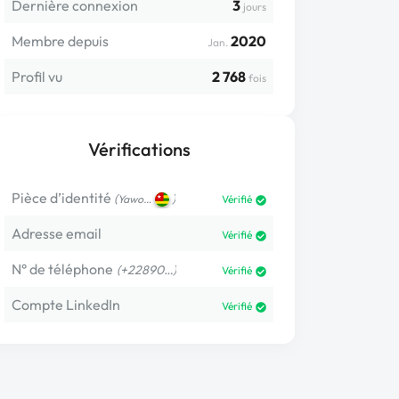
Dernière connexion
3
jours
Membre depuis
2020
Jan.
Profil vu
2 768
fois
Vérifications
Pièce d’identité
(
)
Yawo…
Vérifié
Adresse email
Vérifié
N° de téléphone
(+22890…)
Vérifié
Compte LinkedIn
Vérifié