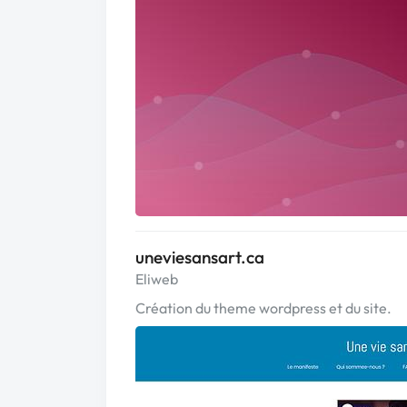
uneviesansart.ca
Eliweb
Création du theme wordpress et du site.