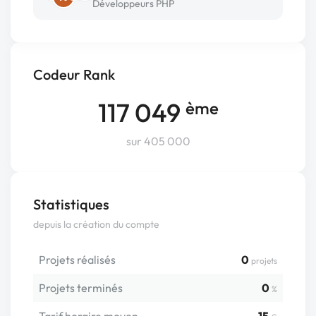
Développeurs PHP
Codeur Rank
117 049
ème
sur 405 000
Statistiques
depuis la création du compte
Projets réalisés
0
projets
Projets terminés
0
%