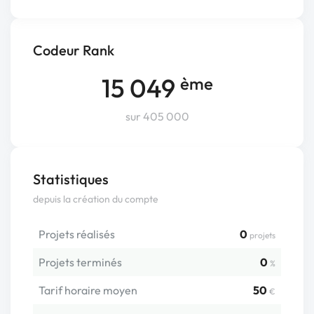
Codeur Rank
15 049
ème
sur 405 000
Statistiques
depuis la création du compte
Projets réalisés
0
projets
Projets terminés
0
%
Tarif horaire moyen
50
€