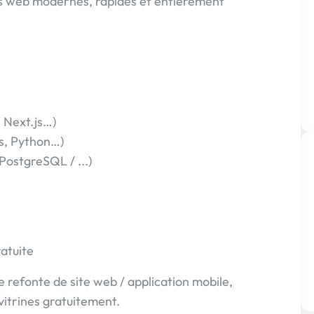
ns web modernes, rapides et entièrement
 Next.js…)
s, Python…)
ostgreSQL / ...)
atuite
 refonte de site web / application mobile,
vitrines gratuitement.