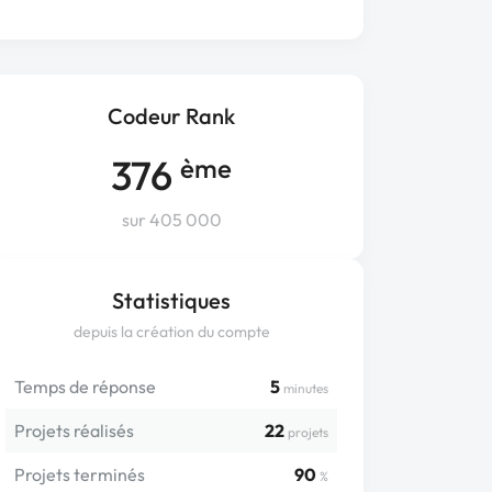
Codeur Rank
376
ème
sur 405 000
Statistiques
depuis la création du compte
Temps de réponse
5
minutes
Projets réalisés
22
projets
Projets terminés
90
%