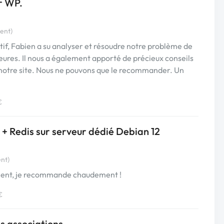
r WP.
ient)
f, Fabien a su analyser et résoudre notre problème de
ures. Il nous a également apporté de précieux conseils
notre site. Nous ne pouvons que le recommander. Un
€
 + Redis sur serveur dédié Debian 12
ent)
ement, je recommande chaudement !
€
s associations