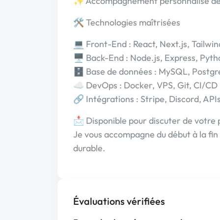
✨ Accompagnement personnalisé de
🛠️ Technologies maîtrisées
💻 Front-End : React, Next.js, Tailwin
🖥️ Back-End : Node.js, Express, Pyt
🗄️ Base de données : MySQL, Post
☁️ DevOps : Docker, VPS, Git, CI/CD
🔗 Intégrations : Stripe, Discord, AP
📩 Disponible pour discuter de votre p
Je vous accompagne du début à la fin
durable.
Évaluations vérifiées