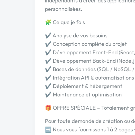
indépendants à créer des applicatio
personnalisées.
🧩 Ce que je fais
✔️ Analyse de vos besoins
✔️ Conception complète du projet
✔️ Développement Front-End (React,
✔️ Développement Back-End (Node.j
✔️ Bases de données (SQL / NoSQL /P
✔️ Intégration API & automatisations
✔️ Déploiement & hébergement
✔️ Maintenance et optimisation
🎁 OFFRE SPÉCIALE – Totalement gr
Pour toute demande de création ou de
➡️ Nous vous fournissons 1 à 2 pages 