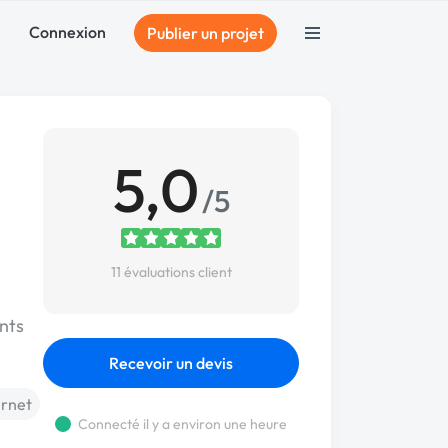
Connexion
Publier un projet
5,0
/5
11 évaluations client
nts
Recevoir un devis
ernet
Connecté il y a environ une heure