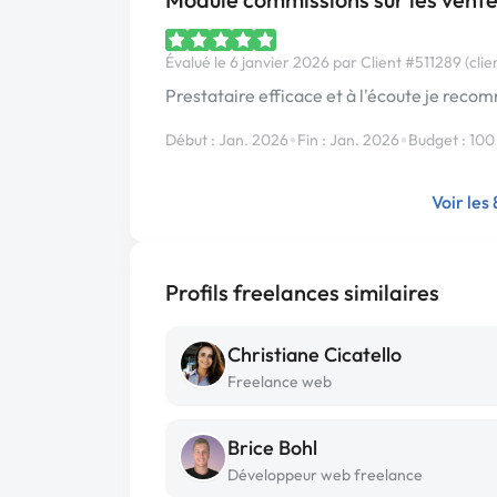
Évalué le 6 janvier 2026 par Client #511289 (clie
Prestataire efficace et à l'écoute je re
•
•
Début : Jan. 2026
Fin : Jan. 2026
Budget : 100
Voir les
Profils freelances similaires
Christiane Cicatello
Freelance web
Brice Bohl
Développeur web freelance