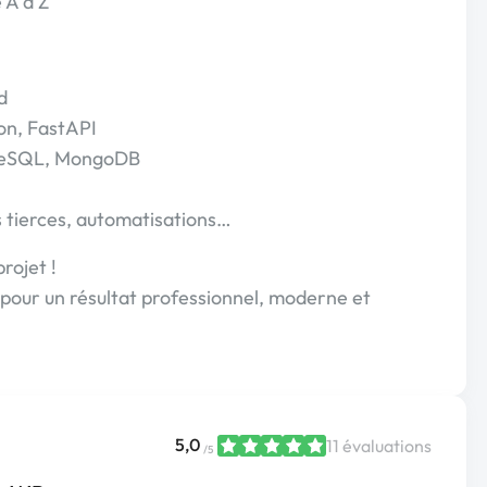
 A à Z
d
hon, FastAPI
greSQL, MongoDB
Is tierces, automatisations…
rojet !
 pour un résultat professionnel, moderne et
5,0
11 évaluations
/5