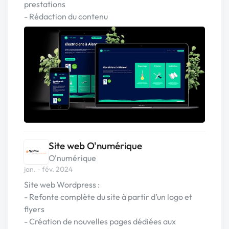
prestations
- Rédaction du contenu
Site web O'numérique
O'numérique
jan. - fév. 2024
Site web Wordpress :
- Refonte complète du site à partir d’un logo et
flyers
- Création de nouvelles pages dédiées aux