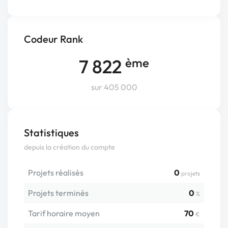
Codeur Rank
7 822
ème
sur 405 000
Statistiques
depuis la création du compte
Projets réalisés
0
projets
Projets terminés
0
%
Tarif horaire moyen
70
€