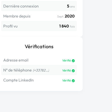
Dernière connexion
5
ans
Membre depuis
2020
Sept.
Profil vu
1 840
fois
Vérifications
Adresse email
Vérifié
N° de téléphone
(+33782…)
Vérifié
Compte LinkedIn
Vérifié