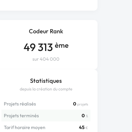
Codeur Rank
49 313
ème
sur 404 000
Statistiques
depuis la création du compte
Projets réalisés
0
projets
Projets terminés
0
%
Tarif horaire moyen
45
€