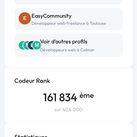
EasyCommunity
E
Développeur web freelance à Toulouse
Voir d’autres profils
J
N
L
M
Développeurs web à Colmar
Codeur Rank
161 834
ème
sur 404 000
Statistiques