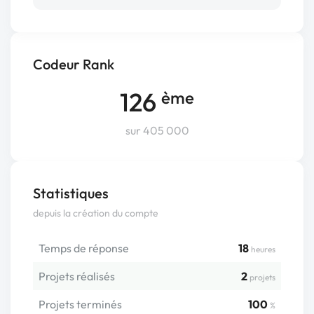
Codeur Rank
126
ème
sur 405 000
Statistiques
depuis la création du compte
Temps de réponse
18
heures
Projets réalisés
2
projets
Projets terminés
100
%