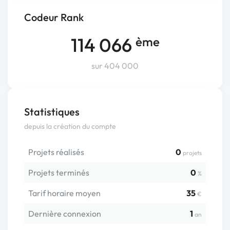
Codeur Rank
114 066
ème
sur 404 000
Statistiques
depuis la création du compte
Projets réalisés
0
projets
Projets terminés
0
%
Tarif horaire moyen
35
€
Dernière connexion
1
an