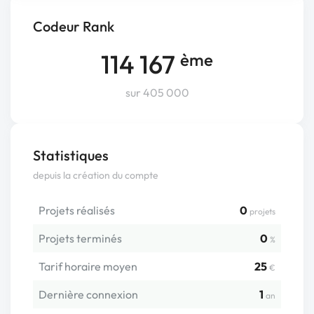
Codeur Rank
114 167
ème
sur 405 000
Statistiques
depuis la création du compte
Projets réalisés
0
projets
Projets terminés
0
%
Tarif horaire moyen
25
€
Dernière connexion
1
an