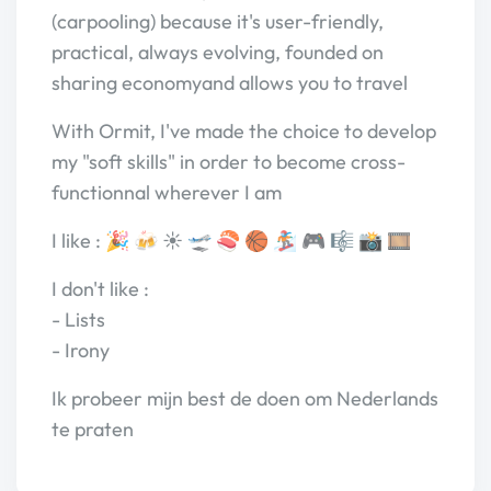
(carpooling) because it's user-friendly,
practical, always evolving, founded on
sharing economyand allows you to travel
With Ormit, I've made the choice to develop
my "soft skills" in order to become cross-
functionnal wherever I am
I like : 🎉 🍻 ☀️ 🛫 🍣 🏀 🏂 🎮 🎼 📸 🎞
I don't like :
- Lists
- Irony
Ik probeer mijn best de doen om Nederlands
te praten