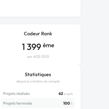
Codeur Rank
1 399
ème
sur 405 000
Statistiques
depuis la création du compte
Projets réalisés
62
projets
Projets terminés
100
%