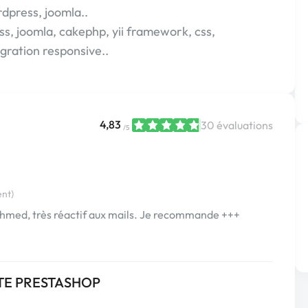
dpress, joomla..
s, joomla, cakephp, yii framework, css,
égration responsive..
4,83
30 évaluations
/5
ent)
Ahmed, très réactif aux mails. Je recommande +++
TE PRESTASHOP