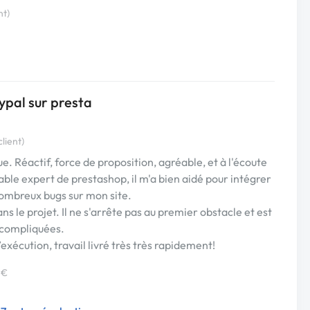
nt)
ypal sur presta
lient)
. Réactif, force de proposition, agréable, et à l'écoute
able expert de prestashop, il m'a bien aidé pour intégrer
nombreux bugs sur mon site.
s le projet. Il ne s'arrête pas au premier obstacle et est
s compliquées.
xécution, travail livré très très rapidement!
 €