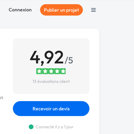
Connexion
Publier un projet
4,92
/5
13 évaluations client
on
Recevoir un devis
Connecté il y a 1 jour