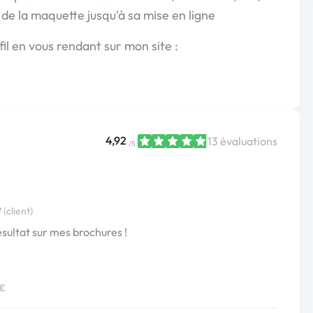
n de la maquette jusqu'à sa mise en ligne
l en vous rendant sur mon site :
4,92
13 évaluations
/5
(client)
résultat sur mes brochures !
 €