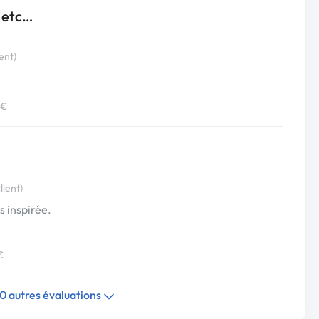
e etc…
ent)
 €
lient)
s inspirée.
€
10 autres évaluations