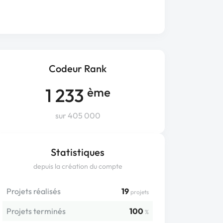
Codeur Rank
1 233
ème
sur 405 000
Statistiques
depuis la création du compte
Projets réalisés
19
projets
Projets terminés
100
%