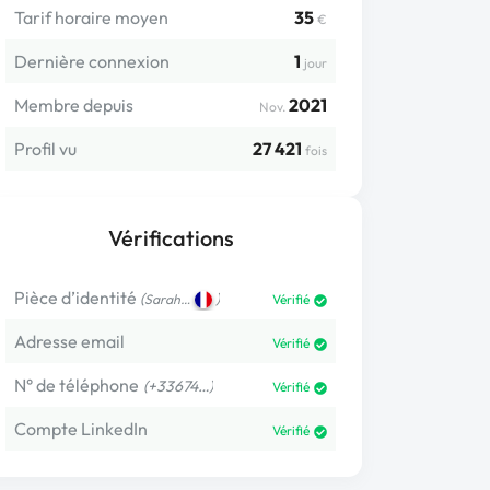
Tarif horaire moyen
35
€
Dernière connexion
1
jour
Membre depuis
2021
Nov.
Profil vu
27 421
fois
Vérifications
Pièce d’identité
(
)
Sarah…
Vérifié
Adresse email
Vérifié
N° de téléphone
(+33674…)
Vérifié
Compte LinkedIn
Vérifié