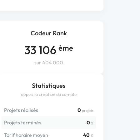
Codeur Rank
33 106
ème
sur 404 000
Statistiques
depuis la création du compte
Projets réalisés
0
projets
Projets terminés
0
%
Tarif horaire moyen
40
€