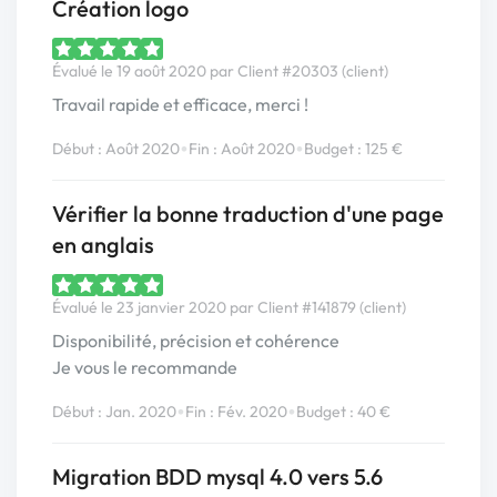
Création logo
Évalué le 19 août 2020 par Client #20303 (client)
Travail rapide et efficace, merci !
•
•
Début : Août 2020
Fin : Août 2020
Budget : 125 €
Vérifier la bonne traduction d'une page
en anglais
Évalué le 23 janvier 2020 par Client #141879 (client)
Disponibilité, précision et cohérence
Je vous le recommande
•
•
Début : Jan. 2020
Fin : Fév. 2020
Budget : 40 €
Migration BDD mysql 4.0 vers 5.6