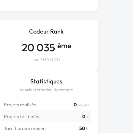
Codeur Rank
20 035
ème
sur 404 000
Statistiques
depuis la création du compte
Projets réalisés
0
projets
Projets terminés
0
%
Tarif horaire moyen
50
€