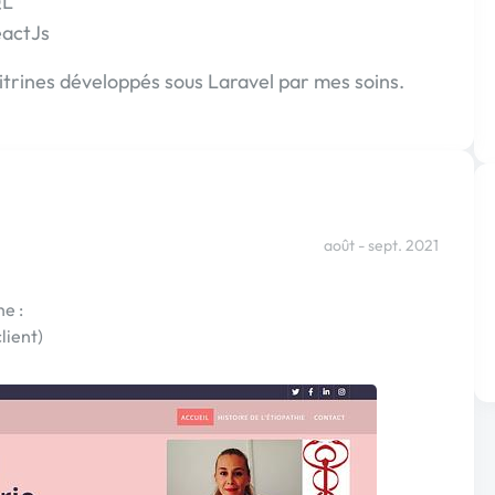
QL
eactJs
vitrines développés sous Laravel par mes soins.
août - sept. 2021
he :
lient)