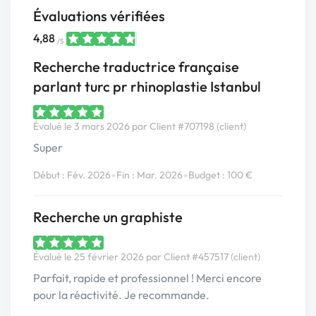
Évaluations vérifiées
4,88
/5
Recherche traductrice française
parlant turc pr rhinoplastie Istanbul
Évalué le 3 mars 2026 par Client #707198 (client)
Super
•
•
Début : Fév. 2026
Fin : Mar. 2026
Budget : 100 €
Recherche un graphiste
Évalué le 25 février 2026 par Client #457517 (client)
Parfait, rapide et professionnel ! Merci encore
pour la réactivité. Je recommande.