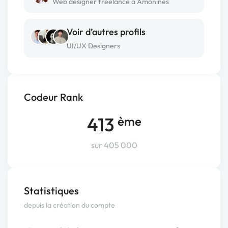
Web designer freelance à Amonines
Voir d’autres profils
UI/UX Designers
Codeur Rank
413
ème
sur 405 000
Statistiques
depuis la création du compte