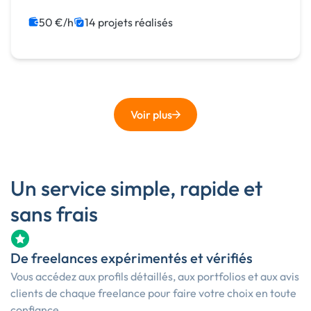
Photoshop
Création de site internet
Gestion site web
50 €/h
14 projets réalisés
Voir plus
Un service simple, rapide et
sans frais
De freelances expérimentés et vérifiés
Vous accédez aux profils détaillés, aux portfolios et aux avis
clients de chaque freelance pour faire votre choix en toute
confiance.