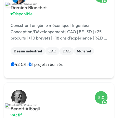
Damien Blanchet
Disponible
Consultant en génie mécanique | Ingénieur
Conception/Développement | CAO | BE | 3D | +25
produits | +10 brevets | +18 ans d'expérience | R&D |
Je transforme vos idées en réalité technique.
Dessin industriel
CAO
DAO
Matériel
42 €/h
1 projets réalisés
5,0
Benoit Albagli
Actif