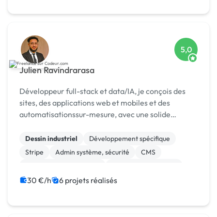
5,0
Julien Ravindrarasa
Développeur full-stack et data/IA, je conçois des
sites, des applications web et mobiles et des
automatisationssur-mesure, avec une solide
expertise en bases de données, API et paiements
Stripe.
Dessin industriel
Développement spécifique
Stripe
Admin système, sécurité
CMS
Création de site internet
Experience utilisateur
Gestion site web
Installation de Script
30 €/h
6 projets réalisés
Integration HTML