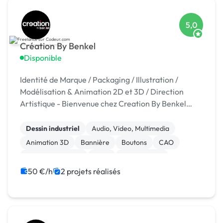
5,0
Création By Benkel
Disponible
Identité de Marque / Packaging / Illustration /
Modélisation & Animation 2D et 3D / Direction
Artistique - Bienvenue chez Creation By Benkel
Rotulos- Votre partenaire de communication 360° à
Alicante, Espagne ! Chez Creation , nous sommes
Dessin industriel
Audio, Video, Multimedia
p...
Animation 3D
Bannière
Boutons
CAO
Charte graphique
Logo
Mise en page
Motion design
50 €/h
2 projets réalisés