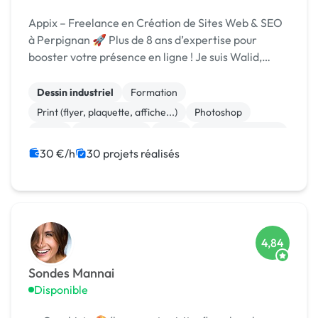
Appix – Freelance en Création de Sites Web & SEO
à Perpignan 🚀 Plus de 8 ans d’expertise pour
booster votre présence en ligne ! Je suis Walid,
freelance spécialisé en création de sites WordPress,
référencement SEO et développement sur mesure.
Dessin industriel
Formation
...
Print (flyer, plaquette, affiche...)
Photoshop
Photo
Motion design
Logo
Charte graphique
Bannière
Site clé en main
30 €/h
30 projets réalisés
4,84
Sondes Mannai
Disponible