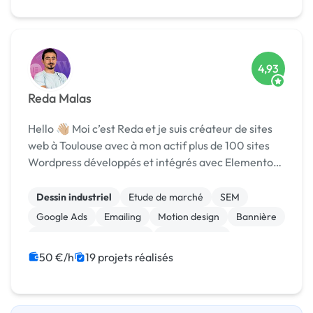
4,93
Reda Malas
Hello 👋🏼 Moi c’est Reda et je suis créateur de sites
web à Toulouse avec à mon actif plus de 100 sites
Wordpress développés et intégrés avec Elementor.
Quel que soit votre projet Wordpress, je mets à
votre disposition toute mon expérience pour ...
Dessin industriel
Etude de marché
SEM
Google Ads
Emailing
Motion design
Bannière
Audio, Video, Multimedia
Animation 3D
Migration ou refonte de site
50 €/h
19 projets réalisés