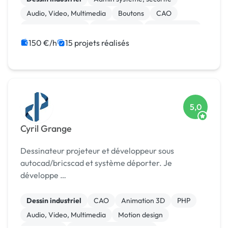
Audio, Video, Multimedia
Boutons
CAO
Charte graphique
Mise en page
Motion design
Print (flyer, plaquette, affiche...)
Analyse big data
150 €/h
15 projets réalisés
5,0
Cyril Grange
Dessinateur projeteur et développeur sous
autocad/bricscad et système déporter. Je
développe …
Dessin industriel
CAO
Animation 3D
PHP
Audio, Video, Multimedia
Motion design