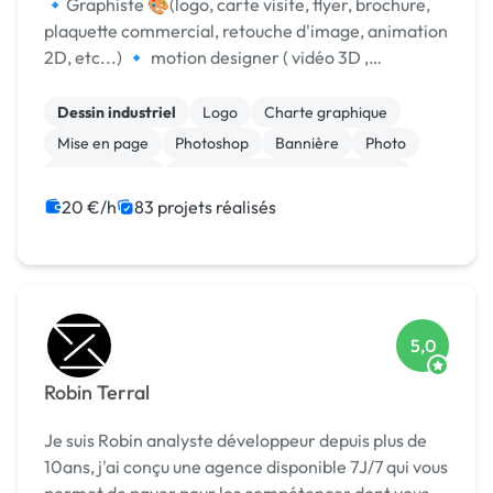
🔹️Graphiste 🎨(logo, carte visite, flyer, brochure,
plaquette commercial, retouche d'image, animation
2D, etc...) 🔹️ motion designer ( vidéo 3D ,
présentations de sociétés , animation logo ... ) 🔸️Je
suis polyvalente 👍👍👍 et je peux vous fourn...
Dessin industriel
Logo
Charte graphique
Mise en page
Photoshop
Bannière
Photo
Animation 3D
Print (flyer, plaquette, affiche...)
Visual Basic
20 €/h
83 projets réalisés
5,0
Robin Terral
Je suis Robin analyste développeur depuis plus de
10ans, j'ai conçu une agence disponible 7J/7 qui vous