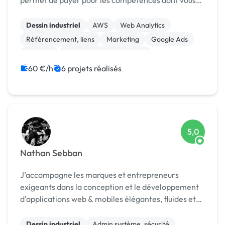
permet de payer pour les compétences dont vous
avez besoin et rien de plus ! Nos ressources : 1
développeur full stack (moi), 1 développeur P...
Dessin industriel
AWS
Web Analytics
Référencement, liens
Marketing
Google Ads
Emailing
Community management
Campagne display avec bannières
Analyse big data
60 €/h
6 projets réalisés
5,0
Nathan Sebban
J’accompagne les marques et entrepreneurs
exigeants dans la conception et le développement
d’applications web & mobiles élégantes, fluides et
ultra-performantes.
Dessin industriel
Admin système, sécurité