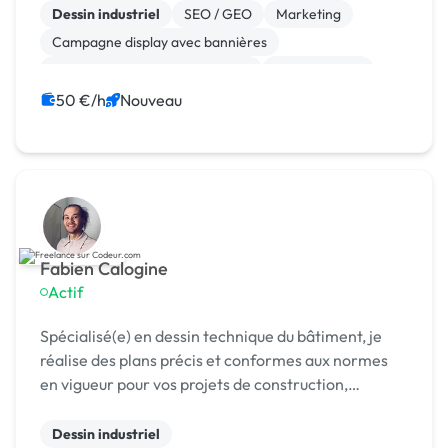
Dessin industriel
SEO / GEO
Marketing
Campagne display avec bannières
Print (flyer, plaquette, affiche...)
Motion design
Logo
Charte graphique
50 €/h
Nouveau
Audio, Video, Multimedia
Animation 3D
Fabien Calogine
Actif
Spécialisé(e) en dessin technique du bâtiment, je
réalise des plans précis et conformes aux normes
en vigueur pour vos projets de construction,
rénovation et aménagement. Rigoureux et attentif.
Dessin industriel