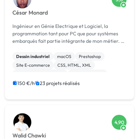
César Monard
Ingénieur en Génie Electrique et Logiciel, la
programmation tant pour PC que pour systèmes
embarqués fait partie intégrante de mon métier. Je
conçois et réalise (mise à jour/portage/MVP inclus)
des applications aussi bien pour les tâches au bu...
Dessin industriel
macOS
Prestashop
Site E-commerce
CSS, HTML, XML
Création de site internet
Gestion site web
Installation de Script
Migration ou refonte de site
150 €/h
23 projets réalisés
Modules et composants
4,90
Walid Chawki