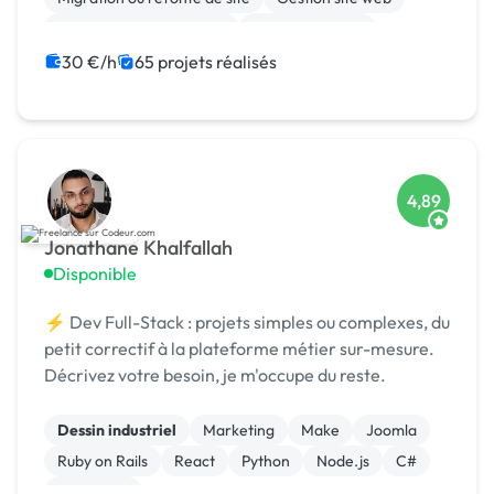
Admin système, sécurité
WooCommerce
Système de paiement
Paypal
Animation 3D
30 €/h
65 projets réalisés
4,89
Jonathane Khalfallah
Disponible
⚡ Dev Full-Stack : projets simples ou complexes, du
petit correctif à la plateforme métier sur-mesure.
Décrivez votre besoin, je m'occupe du reste.
Dessin industriel
Marketing
Make
Joomla
Ruby on Rails
React
Python
Node.js
C#
AngularJS