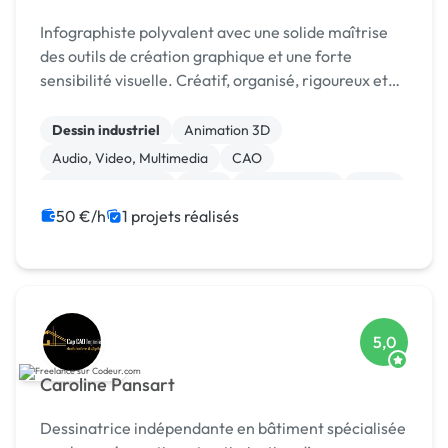
Infographiste polyvalent avec une solide maîtrise
des outils de création graphique et une forte
sensibilité visuelle. Créatif, organisé, rigoureux et
attentif aux détails, je conçois des supports de c
Dessin industriel
Animation 3D
Audio, Video, Multimedia
CAO
Charte graphique
Logo
Motion design
Photo
Photoshop
50 €/h
1 projets réalisés
5,0
Caroline Pansart
Dessinatrice indépendante en bâtiment spécialisée