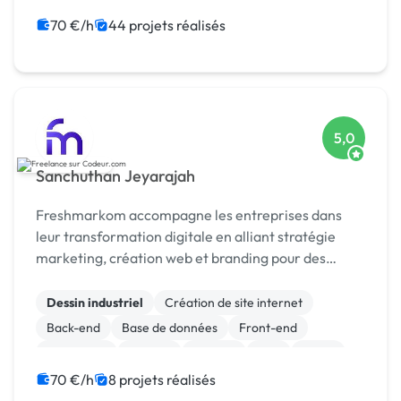
70 €/h
44 projets réalisés
5,0
Sanchuthan Jeyarajah
Freshmarkom accompagne les entreprises dans
leur transformation digitale en alliant stratégie
marketing, création web et branding pour des
résultats concrets et mesurables.
Dessin industriel
Création de site internet
Back-end
Base de données
Front-end
JavaScript
Laravel
Node.js
PHP
React
70 €/h
8 projets réalisés