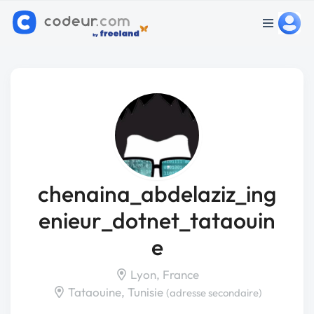
chenaina_abdelaziz_ing
enieur_dotnet_tataouin
e
Lyon, France
Tataouine, Tunisie
(adresse secondaire)