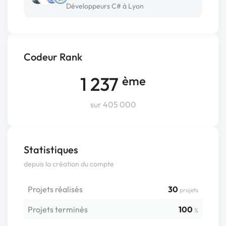
Développeurs C# à Lyon
Codeur Rank
1 237
ème
sur 405 000
Statistiques
depuis la création du compte
Projets réalisés
30
projets
Projets terminés
100
%