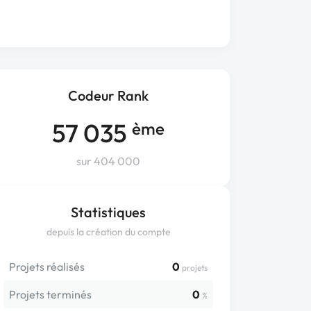
Codeur Rank
57 035
ème
sur 404 000
Statistiques
depuis la création du compte
Projets réalisés
0
projets
Projets terminés
0
%