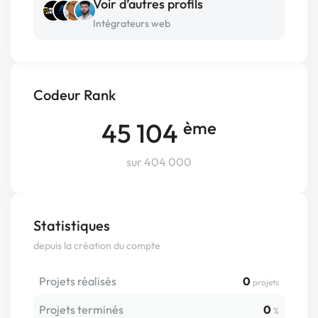
Voir d’autres profils
Intégrateurs web
Codeur Rank
45 104
ème
sur 404 000
Statistiques
depuis la création du compte
Projets réalisés
0
projets
Projets terminés
0
%