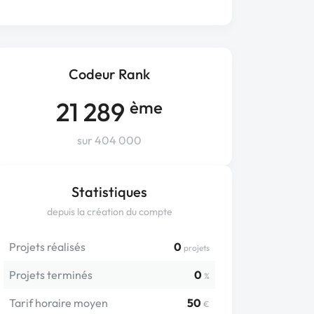
Codeur Rank
21 289
ème
sur 404 000
Statistiques
depuis la création du compte
Projets réalisés
0
projets
Projets terminés
0
%
Tarif horaire moyen
50
€