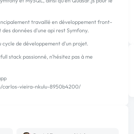
ymfony et MySQL, ainsi qu'en Quasar.js pour le
rincipalement travaillé en développement front-
 des données d'une api rest Symfony.
u cycle de développement d'un projet.
ull stack passionné, n'hésitez pas à me
app
in/carlos-vieira-nkulu-8950b4200/