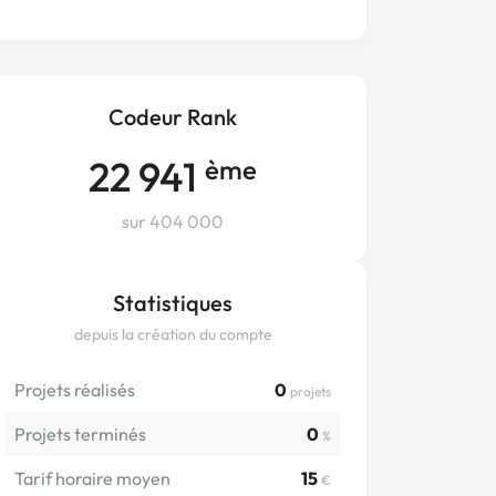
Codeur Rank
22 941
ème
sur 404 000
Statistiques
depuis la création du compte
Projets réalisés
0
projets
Projets terminés
0
%
Tarif horaire moyen
15
€