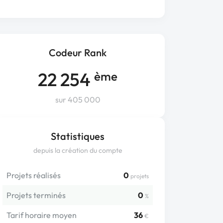
Codeur Rank
22 254
ème
sur 405 000
Statistiques
depuis la création du compte
Projets réalisés
0
projets
Projets terminés
0
%
Tarif horaire moyen
36
€