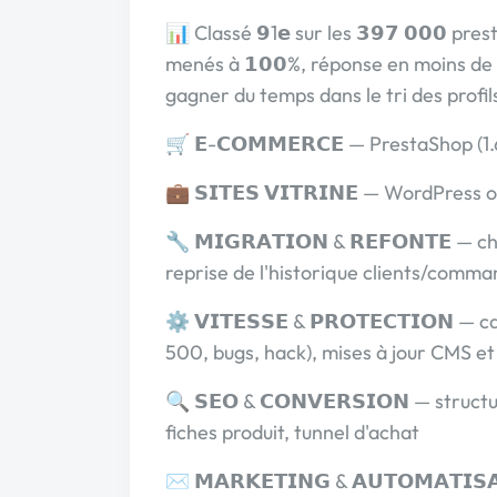
📊 Classé 𝟵1𝗲 sur les 𝟯𝟵𝟳 𝟬𝟬𝟬 pres
menés à 𝟭𝟬𝟬%, réponse en moins de 
gagner du temps dans le tri des profil
🛒 𝗘-𝗖𝗢𝗠𝗠𝗘𝗥𝗖𝗘 — PrestaShop 
💼 𝗦𝗜𝗧𝗘𝗦 𝗩𝗜𝗧𝗥𝗜𝗡𝗘 — WordPre
🔧 𝗠𝗜𝗚𝗥𝗔𝗧𝗜𝗢𝗡 & 𝗥𝗘𝗙𝗢𝗡𝗧𝗘
reprise de l'historique clients/comm
⚙️ 𝗩𝗜𝗧𝗘𝗦𝗦𝗘 & 𝗣𝗥𝗢𝗧𝗘𝗖𝗧𝗜𝗢
500, bugs, hack), mises à jour CMS e
🔍 𝗦𝗘𝗢 & 𝗖𝗢𝗡𝗩𝗘𝗥𝗦𝗜𝗢𝗡 — stru
fiches produit, tunnel d'achat
✉️ 𝗠𝗔𝗥𝗞𝗘𝗧𝗜𝗡𝗚 & 𝗔𝗨𝗧𝗢𝗠𝗔𝗧𝗜