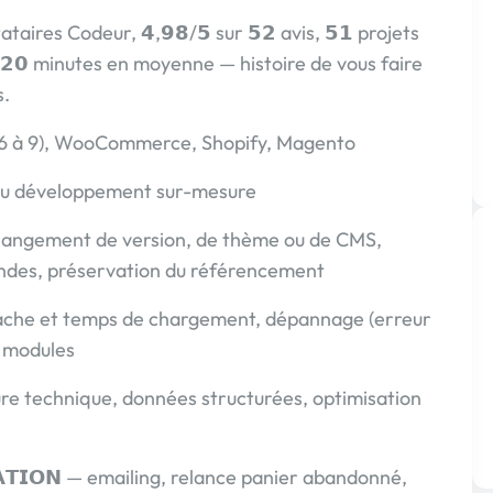
tataires Codeur, 𝟰,𝟵𝟴/𝟱 sur 𝟱𝟮 avis, 𝟱𝟭 projets
𝟮𝟬 minutes en moyenne — histoire de vous faire
s.
(1.6 à 9), WooCommerce, Shopify, Magento
ss ou développement sur-mesure
 — changement de version, de thème ou de CMS,
andes, préservation du référencement
𝗡 — cache et temps de chargement, dépannage (erreur
t modules
cture technique, données structurées, optimisation
𝗦𝗔𝗧𝗜𝗢𝗡 — emailing, relance panier abandonné,