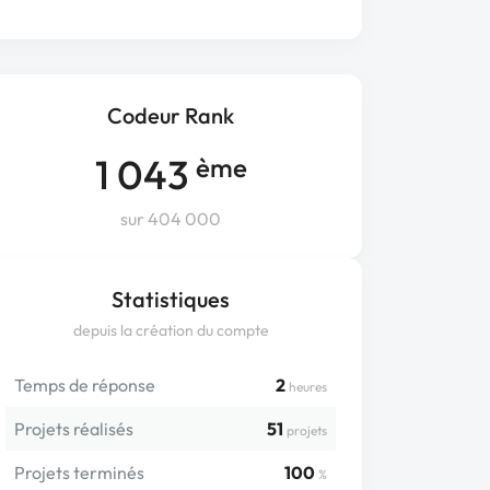
Codeur Rank
1 043
ème
sur 404 000
Statistiques
depuis la création du compte
Temps de réponse
2
heures
Projets réalisés
51
projets
Projets terminés
100
%