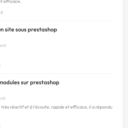
et efficace.
 €
un site sous prestashop
ent)
€
s modules sur prestashop
ent)
s réactif et à l'écoute, rapide et efficace, il a répondu
€