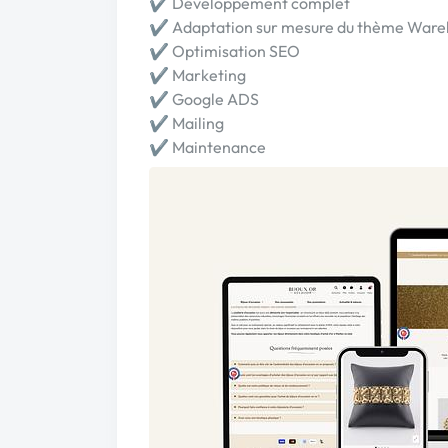
✔︎ Développement complet
✔︎ Adaptation sur mesure du thème War
✔︎ Optimisation SEO
✔︎ Marketing
✔︎ Google ADS
✔︎ Mailing
✔︎ Maintenance