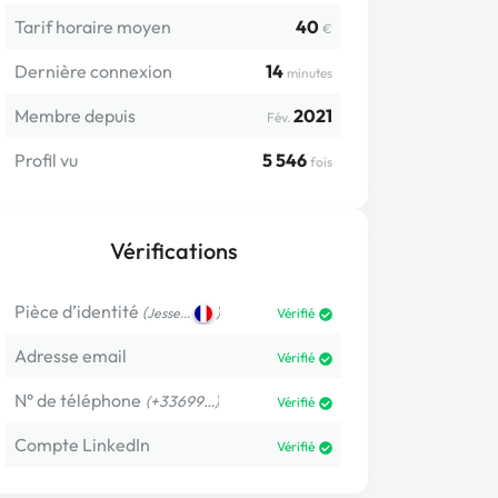
Tarif horaire moyen
40
€
Dernière connexion
14
minutes
Membre depuis
2021
Fév.
Profil vu
5 546
fois
Vérifications
Pièce d’identité
(
)
Jesse…
Vérifié
Adresse email
Vérifié
N° de téléphone
(+33699…)
Vérifié
Compte LinkedIn
Vérifié