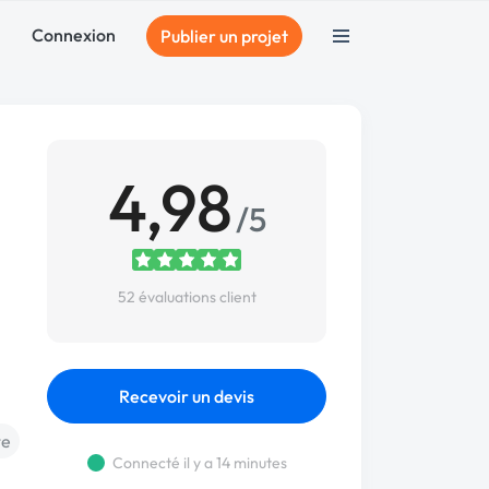
Connexion
Publier un projet
4,98
/5
52 évaluations client
Recevoir un devis
te
Connecté il y a 14 minutes