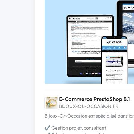
E-Commerce PrestaShop 8.1
BIJOUX-OR-OCCASION.FR
Bijoux-Or-Occasion est spécialisé dans la 
✔︎ Gestion projet, consultant