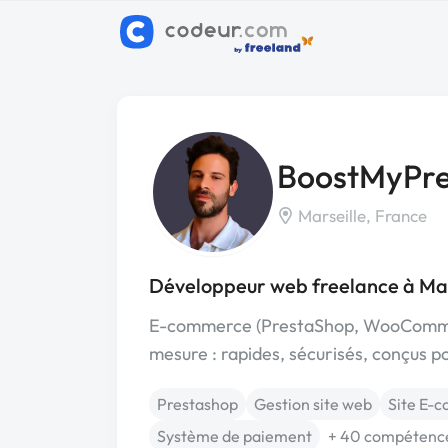
BoostMyPre
Marseille, France
Développeur web freelance à Mar
E-commerce (PrestaShop, WooCommerce
mesure : rapides, sécurisés, conçus p
Prestashop
Gestion site web
Site E-
Système de paiement
+ 40 compétenc