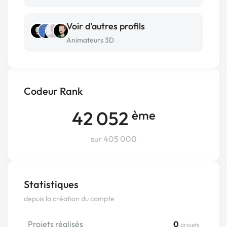
Voir d’autres profils
Animateurs 3D
Codeur Rank
42 052
ème
sur 405 000
Statistiques
depuis la création du compte
Projets réalisés
0
projets