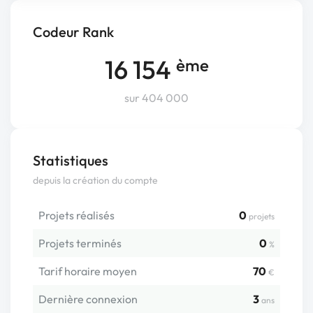
Codeur Rank
16 154
ème
sur 404 000
Statistiques
depuis la création du compte
Projets réalisés
0
projets
Projets terminés
0
%
Tarif horaire moyen
70
€
Dernière connexion
3
ans