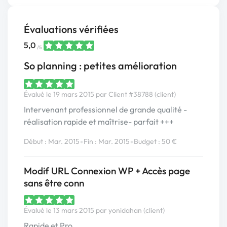
Évaluations vérifiées
5,0
/5
So planning : petites amélioration
Évalué le 19 mars 2015 par Client #38788 (client)
Intervenant professionnel de grande qualité -
réalisation rapide et maîtrise- parfait +++
•
•
Début : Mar. 2015
Fin : Mar. 2015
Budget : 50 €
Modif URL Connexion WP + Accès page
sans être conn
Évalué le 13 mars 2015 par yonidahan (client)
Rapide et Pro.