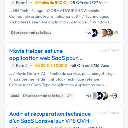
InformatiqueShow
Fermé
Moins de 500 €
25 Offres
7327 Vues
… HN Tech). * Logo INFORMATIQUE SHOW visible. *
Compatible ordinateur et téléphone. ## 7. Technologies
souhaitées Créer une application installable : * Windows
(.exe) * Android (.apk) Avec : * Base de données sécurisée. *
Développement spécifique
Sauvegarde des données. …
+20
Application mobile
Windows
Movie Helper est une
Il y a 2 mois
application web SaaS pour
assistants réalisateurs
Fermé
500 € à 1 000 €
68 Offres
5736 Vues
… / Movie Data → V3 – Feuille de service, paie, budget, régie
→ hors périmètre définitif Stack technique retenue
Composant Choix Type d'application Application web —
navigateur uniquement Front-end React Base de données
SaaS
Développement spécifique
API
Supabase (auth + …
+63
Audit et récupération technique
Il y a 2 mois
d’un SaaS Laravel sur VPS OVH