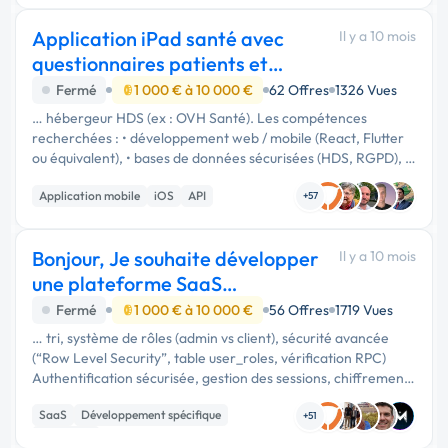
Application iPad santé avec
Il y a 10 mois
questionnaires patients et
stockage HDS
Fermé
1 000 € à 10 000 €
62 Offres
1326 Vues
… hébergeur HDS (ex : OVH Santé). Les compétences
recherchées : • développement web / mobile (React, Flutter
ou équivalent), • bases de données sécurisées (HDS, RGPD), •
UX simple et médicale, • intégration API ou back-end
Application mobile
iOS
API
sécurisé. Le projet …
+57
Bonjour, Je souhaite développer
Il y a 10 mois
une plateforme SaaS
permettant aux en
Fermé
1 000 € à 10 000 €
56 Offres
1719 Vues
… tri, système de rôles (admin vs client), sécurité avancée
(“Row Level Security”, table user_roles, vérification RPC)
Authentification sécurisée, gestion des sessions, chiffrement
des mots de passe, protection CSRF/XSS, rate limiting. Base
SaaS
Développement spécifique
de …
+51
Full-stack