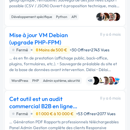
possible (CSV / JSON) Ouvert à proposition technique, mais
idéalement : Backend Python (FastAPI) Moteur d’optimisation
Développement spécifique
Python
API
(OR-Tools …
Mise à jour VM Debian
Il y a 6 mois
(upgrade PHP-FPM)
Fermé
Moins de 500 €
30 Offres
2743 Vues
… és en fin de prestation (affichage public, back-office,
plugins, formulaires, etc.). • Sauvegarde préalable du site et
de la base de données avant intervention. Délai • Délai
d’exécution : 15 jours calendaires à compter de la validation
WordPress
PHP
Admin système, sécurité
de la …
+25
Cet outil est un audit
Il y a 6 mois
commercial B2B en ligne
permettant d'évaluer
Fermé
1 000 € à 10 000 €
53 Offres
2077 Vues
… Génération PDF Rapports professionnels téléchargeables
Panel Admin Gestion complète des clients Responsive