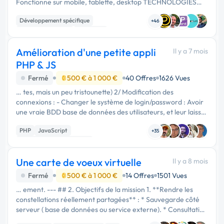
Fonctionne sur mobile, tablette, desktop TECHNOLOGIES
UTILISÉES Composant Technologie Interface React +
Développement spécifique
TypeScript Design Tailwind CSS …
+46
Application mobile
Full-stack
Amélioration d'une petite appli
Il y a 7 mois
PHP & JS
Fermé
500 € à 1 000 €
40 Offres
1626 Vues
… tes, mais un peu tristounette) 2/ Modification des
connexions : - Changer le système de login/password : Avoir
une vraie BDD base de données des utilisateurs, et leur laisser
la possibilité de choisir leur mdp et de pouvoir le récupérer en
PHP
JavaScript
cas …
+35
Développement spécifique
Une carte de voeux virtuelle
Il y a 8 mois
Fermé
500 € à 1 000 €
14 Offres
1501 Vues
… ement. --- ## 2. Objectifs de la mission 1. **Rendre les
constellations réellement partagées** : * Sauvegarde côté
serveur ( base de données ou service externe). * Consultation
par tous les utilisateurs, depuis un même “univers” partagé. 2.