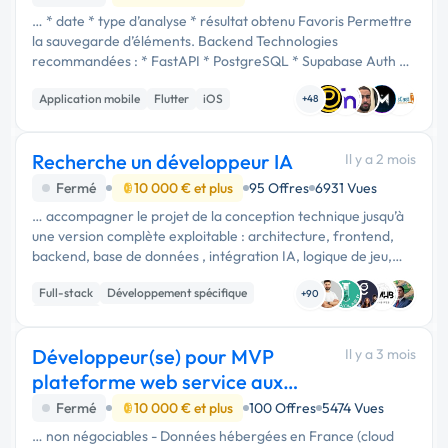
… * date * type d’analyse * résultat obtenu Favoris Permettre
la sauvegarde d’éléments. Backend Technologies
recommandées : * FastAPI * PostgreSQL * Supabase Auth *
Stockage objet APIs externes * Base de données média *
Application mobile
Flutter
iOS
Base de données podcasts * …
+48
Recherche un développeur IA
Il y a 2 mois
Fermé
10 000 € et plus
95 Offres
6931 Vues
… accompagner le projet de la conception technique jusqu’à
une version complète exploitable : architecture, frontend,
backend, base de données , intégration IA, logique de jeu,
interface utilisateur, tests et documentation technique. Je
Full-stack
Développement spécifique
cherche …
+90
Jeux vidéo
Développeur(se) pour MVP
Il y a 3 mois
plateforme web service aux
particuliers
Fermé
10 000 € et plus
100 Offres
5474 Vues
… non négociables - Données hébergées en France (cloud