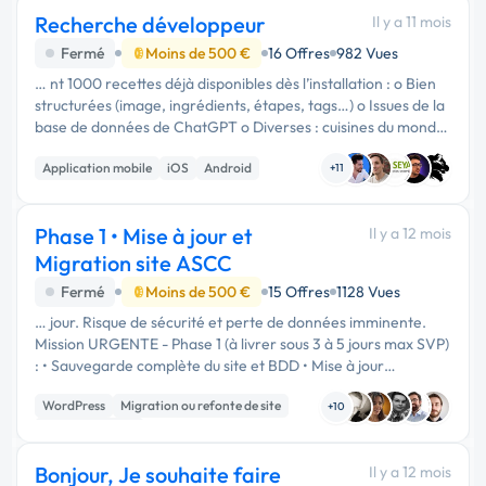
Recherche développeur
Il y a 11 mois
Fermé
Moins de 500 €
16 Offres
982 Vues
… nt 1000 recettes déjà disponibles dès l’installation : o Bien
structurées (image, ingrédients, étapes, tags…) o Issues de la
base de données de ChatGPT o Diverses : cuisines du monde,
plats rapides, classiques français/portugais… …
Application mobile
iOS
Android
+11
Phase 1 • Mise à jour et
Il y a 12 mois
Migration site ASCC
Fermé
Moins de 500 €
15 Offres
1128 Vues
… jour. Risque de sécurité et perte de données imminente.
Mission URGENTE - Phase 1 (à livrer sous 3 à 5 jours max SVP)
: • Sauvegarde complète du site et BDD • Mise à jour
WordPress core, PHP, plugins et thèmes • Migration vers
WordPress
Migration ou refonte de site
nouvel hébergeur …
+10
Gestion site web
Bonjour, Je souhaite faire
Il y a 12 mois