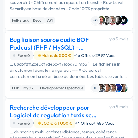
souverain) - Chiffrement au repos et en transit - Row Level
Security en base de données - Code 100% propriété
meschoix.fr (dépôt GitHub du porteur de projet) -
Full-stack
React
API
Documentation technique …
+95
Bug liaison source audio BOF
Il y a 5 mois
Podcast (PHP / MySQL) –
épisode créé mais
Fermé
Moins de 500 €
16 Offres
2997 Vues
… 88d3f8ff2ce0cf7d45c4f71d6a70.mp3 ``` Le fichier se lit
directement dans le navigateur. --- # Ce qui est
correctement créé en base de données Les tables suivantes
sont correctement remplies : ### `_c_p_episodes` L’épisode
PHP
MySQL
Développement spécifique
est bien créé. ### …
+11
Recherche développeur pour
Il y a 5 mois
Logiciel de regulation taxis semi
autonome
Fermé
500 € à 1 000 €
4 Offres
1483 Vues
… de scoring multi-critères (distance, temps, cohérence
géographique, rentabilité) Sauvegarde des journées Export