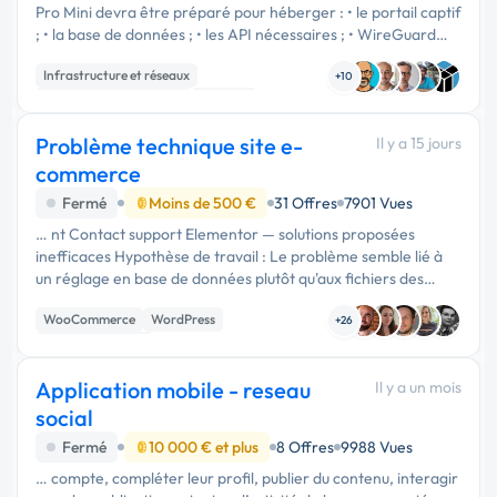
Pro Mini devra être préparé pour héberger : • le portail captif
; • la base de données ; • les API nécessaires ; • WireGuard
VPN ; • les sauvegardes automatiques. Les applications Juris
Infrastructure et réseaux
RCA …
+10
Admin système, sécurité
Sécurité
Problème technique site e-
Il y a 15 jours
commerce
Fermé
Moins de 500 €
31 Offres
7901 Vues
… nt Contact support Elementor — solutions proposées
inefficaces Hypothèse de travail : Le problème semble lié à
un réglage en base de données plutôt qu'aux fichiers des
plugins eux-mêmes (puisque le rollback + restauration de
WooCommerce
WordPress
fichiers …
+26
Site E-commerce
Application mobile - reseau
Il y a un mois
social
Fermé
10 000 € et plus
8 Offres
9988 Vues
… compte, compléter leur profil, publier du contenu, interagir