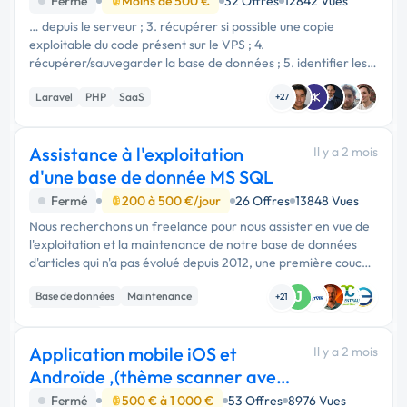
Fermé
Moins de 500 €
32 Offres
12842 Vues
… depuis le serveur ; 3. récupérer si possible une copie
exploitable du code présent sur le VPS ; 4.
récupérer/sauvegarder la base de données ; 5. identifier les
fichiers de configuration utiles, notamment environnement,
Laravel
PHP
SaaS
dépendances, services …
+27
Assistance à l'exploitation
Il y a 2 mois
d'une base de donnée MS SQL
Fermé
200 à 500 €/jour
26 Offres
13848 Vues
Nous recherchons un freelance pour nous assister en vue de
l'exploitation et la maintenance de notre base de données
d'articles qui n'a pas évolué depuis 2012, une première couche
datant de 2003. Un audit a été fait en 2017. Une …
Base de données
Maintenance
J
+21
Infogérance
Application mobile iOS et
Il y a 2 mois
Androïde ,(thème scanner avec
ia )
Fermé
500 € à 1 000 €
53 Offres
8976 Vues