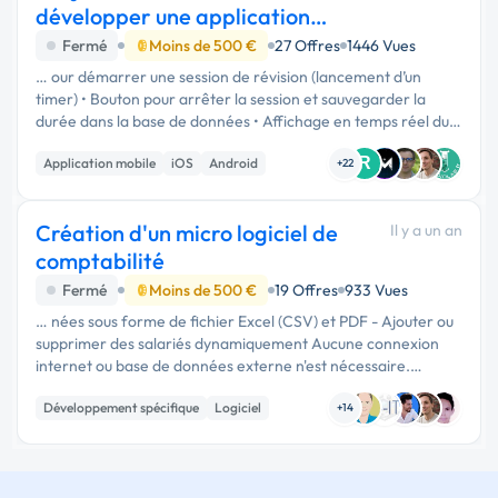
développer une application
mobile simple (
Fermé
Moins de 500 €
27 Offres
1446 Vues
… our démarrer une session de révision (lancement d’un
timer) • Bouton pour arrêter la session et sauvegarder la
durée dans la base de données • Affichage en temps réel du
temps écoulé pendant la session 3. Suivi des statistiques •
R
Application mobile
iOS
Android
Affichage du …
+22
Création d'un micro logiciel de
Il y a un an
comptabilité
Fermé
Moins de 500 €
19 Offres
933 Vues
… nées sous forme de fichier Excel (CSV) et PDF - Ajouter ou
supprimer des salariés dynamiquement Aucune connexion
internet ou base de données externe n'est nécessaire.
L'application doit être autonome, simple d'utilisation, légère
Développement spécifique
Logiciel
et …
+14