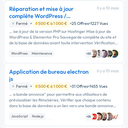
Réparation et mise à jour
Il y a 10 mois
complète WordPress /
Elementor (Hostinger)
Fermé
500 € à 1 000 €
25 Offres
1227 Vues
… ise à jour de la version PHP sur Hostinger Mise à jour de
WordPress & Elementor Pro Sauvegarde complète du site et
de la base de données avant toute intervention Vérification
de compatibilité des plugins et extensions Activation d’une …
WordPress
Maintenance
+20
Admin système, sécurité
Application de bureau electron
Il y a 10 mois
js
Fermé
500 € à 1 000 €
31 Offres
1455 Vues
… a bande annonce" pour permettre aux utilisateurs de
prévisualiser les films/séries. Vérifier que chaque contenu
dans la base de données a un lien vers une bande annonce
(URL externe ou vidéo stockée localement). Implémenter une
JavaScript
Node.js
expérience …
+26
Développement spécifique