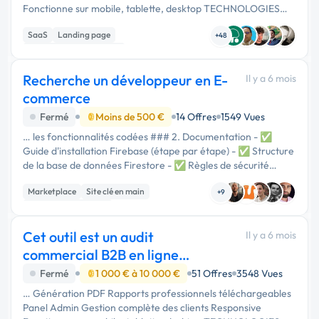
Fonctionne sur mobile, tablette, desktop TECHNOLOGIES
UTILISÉES Composant Technologie Interface React +
SaaS
Landing page
TypeScript Design Tailwind CSS …
+48
Création de site internet
Recherche un développeur en E-
Il y a 6 mois
commerce
Fermé
Moins de 500 €
14 Offres
1549 Vues
… les fonctionnalités codées ### 2. Documentation - ✅
Guide d'installation Firebase (étape par étape) - ✅ Structure
de la base de données Firestore - ✅ Règles de sécurité
Firebase pré-écrites ### 3. Informations du site - **Nom du
Marketplace
Site clé en main
site :** …
+9
Installation de Script
Cet outil est un audit
Il y a 6 mois
commercial B2B en ligne
permettant d'évaluer
Fermé
1 000 € à 10 000 €
51 Offres
3548 Vues
… Génération PDF Rapports professionnels téléchargeables
Panel Admin Gestion complète des clients Responsive