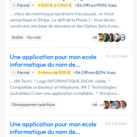
(Phase 1 )
Fermé
500 € à 1 000 €
34 Offres
9594 Vues
… oteur de matching propriétaire très poussé, un tchat
sémantique et Stripe. Le défi de la Phase 1 - Vous devez
construire une base de données et des Option Sets d'une
logique implacable. En Phase 2, un algorithme calculera un
Bubble
No code
score global …
+29
Développement spécifique
Une application pour mon ecole
Il y a 2 mois
informatique du nom de
InformatiqueShow
Fermé
Moins de 500 €
34 Offres
8294 Vues
… HN Tech). * Logo INFORMATIQUE SHOW visible. *
Compatible ordinateur et téléphone. ## 7. Technologies
souhaitées Créer une application installable : * Windows
(.exe) * Android (.apk) Avec : * Base de données sécurisée. *
Développement spécifique
Sauvegarde des données. …
+29
Application mobile
Windows
Une application pour mon ecole
Il y a 2 mois
informatique du nom de