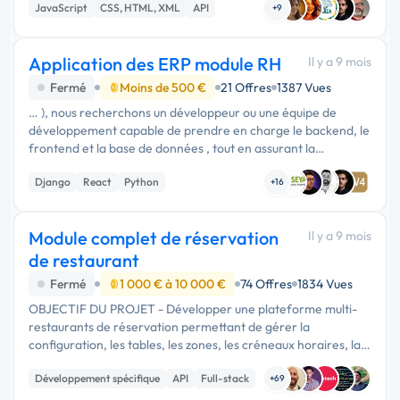
JavaScript
CSS, HTML, XML
API
…
+9
Application des ERP module RH
Il y a 9 mois
Fermé
Moins de 500 €
21 Offres
1387 Vues
… ), nous recherchons un développeur ou une équipe de
développement capable de prendre en charge le backend, le
frontend et la base de données , tout en assurant la
performance et la scalabilité de l’application. Voici les détails
Django
React
Python
techniques et …
+16
Module complet de réservation
Il y a 9 mois
de restaurant
Fermé
1 000 € à 10 000 €
74 Offres
1834 Vues
OBJECTIF DU PROJET - Développer une plateforme multi-
restaurants de réservation permettant de gérer la
configuration, les tables, les zones, les créneaux horaires, la
capacité d’accueil, ainsi que les utilisateurs et leurs rôles. - Le
Développement spécifique
API
Full-stack
système fonc...
+69