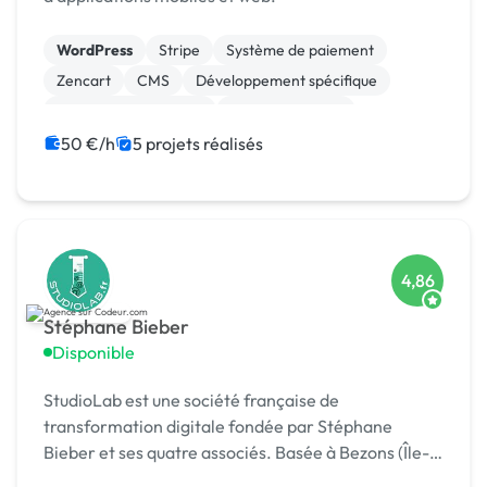
WordPress
Stripe
Système de paiement
Zencart
CMS
Développement spécifique
Experience utilisateur
Gestion site web
Landing page
Migration ou refonte de site
50 €/h
5 projets réalisés
4,86
Stéphane Bieber
Disponible
StudioLab est une société française de
transformation digitale fondée par Stéphane
Bieber et ses quatre associés. Basée à Bezons (Île-
de-France), l’agence accompagne depuis plus de 20