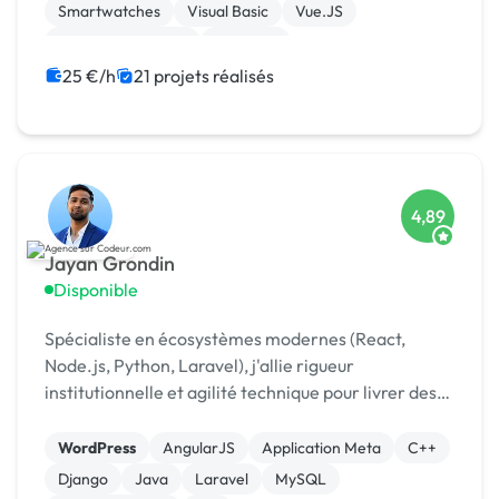
Smartwatches
Visual Basic
Vue.JS
Drupal Commerce
Magento
25 €/h
21 projets réalisés
4,89
Jayan Grondin
Disponible
Spécialiste en écosystèmes modernes (React,
Node.js, Python, Laravel), j'allie rigueur
institutionnelle et agilité technique pour livrer des
produits digitaux sécurisés et innovants.
WordPress
AngularJS
Application Meta
C++
Django
Java
Laravel
MySQL