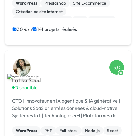
2024
WordPress
Prestashop
Site E-commerce
Création de site internet
Migration ou refonte de site
PHP
SEO / GEO
CSS, HTML, XML
Rédaction
Charte graphique
30 €/h
141 projets réalisés
5,0
Latika Sood
Disponible
CTO | Innovateur en IA agentique & IA générative |
Solutions SaaS orientées données & cloud-native |
Systèmes IoT | Technologies RH | Plateformes de
reporting ESG | +12 ans d’expérience en leadership
WordPress
PHP
Full-stack
Node.js
React