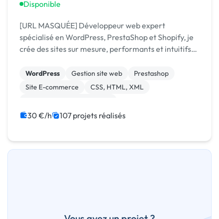
Disponible
[URL MASQUÉE] Développeur web expert
spécialisé en WordPress, PrestaShop et Shopify, je
crée des sites sur mesure, performants et intuitifs
pour maximiser votre présence en ligne.
WordPress
Gestion site web
Prestashop
Site E-commerce
CSS, HTML, XML
Migration ou refonte de site
Création de site internet
WooCommerce
30 €/h
107 projets réalisés
Shopify
PHP
Vous avez un projet ?