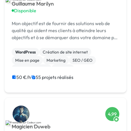
Guillaume Marilyn
Disponible
Mon objectif est de fournir des solutions web de
qualité qui aident mes clients à atteindre leurs
objectifs et à se démarquer dans votre domaine par
la création des interfaces attrayantes et
fonctionnelles qui captivent les utilisateurs. Je
WordPress
Création de site internet
vou...
Mise en page
Marketing
SEO / GEO
Charte graphique
Emailing
Community management
Formation
50 €/h
55 projets réalisés
Audio, Video, Multimedia
4,99
Magicien Duweb