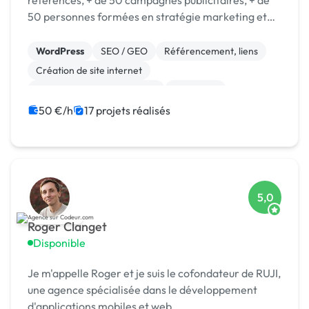
référencés, + de 50 campagnes publicitaires, + de
50 personnes formées en stratégie marketing et
opérationnel.
WordPress
SEO / GEO
Référencement, liens
Création de site internet
Migration ou refonte de site
Marketing
Site E-commerce
WooCommerce
CMS
50 €/h
17 projets réalisés
Landing page
5,0
Roger Clanget
Disponible
Je m'appelle Roger et je suis le cofondateur de RUJI,
une agence spécialisée dans le développement
d'applications mobiles et web.