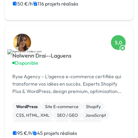
WooCommerce
Développement spécifique
50 €/h
116 projets réalisés
Integration HTML
5,0
Nolwenn Drai--Laguens
Disponible
Ryse Agency – L’agence e-commerce certifiée qui
transforme vos idées en succès. Experts Shopify
Plus & WordPress, design premium, optimisation
continue.
WordPress
Site E-commerce
Shopify
CSS, HTML, XML
SEO / GEO
JavaScript
Charte graphique
PHP
Dropshipping
95 €/h
45 projets réalisés