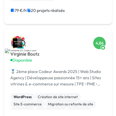
XR, VR, AR, MR
iOS
79 €/h
20 projets réalisés
4,86
Virginie Bootz
Disponible
🥈 2ème place Codeur Awards 2025 | Web Studio
Agency | Développeuse passionnée 15+ ans | Sites
vitrines & e-commerce sur mesure | TPE • PME •
Grands comptes | Votre projet | Spécialisé IA
WordPress
Création de site internet
Site E-commerce
Migration ou refonte de site
Prestashop
Site clé en main
Web design