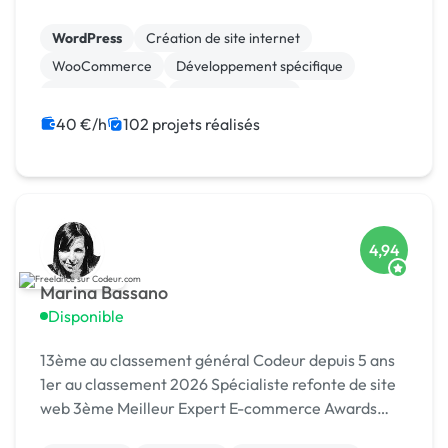
WordPress
Création de site internet
WooCommerce
Développement spécifique
Gestion site web
Site E-commerce
CSS, HTML, XML
Maintenance
40 €/h
102 projets réalisés
Migration ou refonte de site
Charte graphique
4,94
Marina Bassano
Disponible
13ème au classement général Codeur depuis 5 ans
1er au classement 2026 Spécialiste refonte de site
web 3ème Meilleur Expert E-commerce Awards
2024 Dans le Top 10 du Meilleur Prestataire Awards