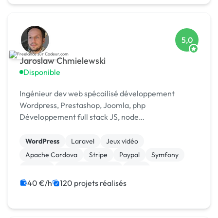
5,0
Jaroslaw Chmielewski
Disponible
Ingénieur dev web spécailisé développement
Wordpress, Prestashop, Joomla, php
Développement full stack JS, node
Scrapping/extraction données web Développement
chat temp réel : [URL MASQUÉE], webrtc
WordPress
Laravel
Jeux vidéo
Apache Cordova
Stripe
Paypal
Symfony
Node.js
Application mobile
Linux
40 €/h
120 projets réalisés