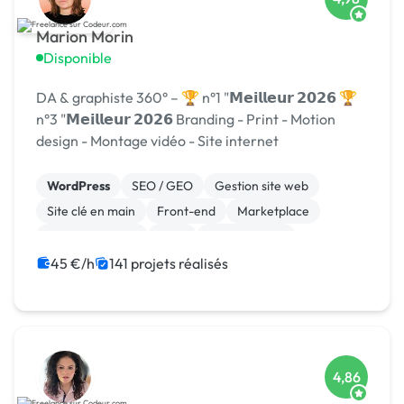
Marion Morin
Disponible
DA & graphiste 360° – 🏆 n°1 "𝗠𝗲𝗶𝗹𝗹𝗲𝘂𝗿 𝟮𝟬𝟮𝟲 🏆
n°3 "𝗠𝗲𝗶𝗹𝗹𝗲𝘂𝗿 𝟮𝟬𝟮𝟲 Branding - Print - Motion
design - Montage vidéo - Site internet
WordPress
SEO / GEO
Gestion site web
Site clé en main
Front-end
Marketplace
WooCommerce
CMS
Landing page
Migration ou refonte de site
45 €/h
141 projets réalisés
4,86