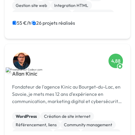
Gestion site web
Integration HTML
Migration ou refonte de site
Application mobile
Site E-commerce
CMS
CSS, HTML, XML
55 €/h
26 projets réalisés
4,88
Allan Kinic
Fondateur de l'agence Kinic au Bourget-du-Lac, en
Savoie, je mets mes 12 ans d’expérience en
communication, marketing digital et cybersécurité
au service des entreprises. Investi également dans
le secteur du sport, je conçois des stratégies de
WordPress
Création de site internet
mar...
Référencement, liens
Community management
Charte graphique
SEO / GEO
Site E-commerce