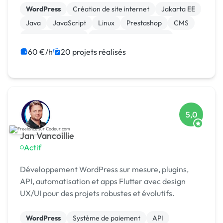
ans les entrepr
WordPress
Création de site internet
Jakarta EE
Java
JavaScript
Linux
Prestashop
CMS
Integration HTML
Modules et composants
60 €/h
20 projets réalisés
5,0
Jan Vancoillie
Actif
Développement WordPress sur mesure, plugins,
API, automatisation et apps Flutter avec design
UX/UI pour des projets robustes et évolutifs.
WordPress
Système de paiement
API