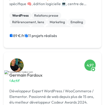
spécifique 🧠, édition logicielle 💻, centre de
formation 🎓. Agréée CII, CIR, Qualiopi, 1er [URL
MASQUÉE] 🏆 !
WordPress
Relations presse
Référencement, liens
Marketing
Emailing
Photoshop
Photo
Motion design
Logo
Charte graphique
89 €/h
11 projets réalisés
4,97
Germain Fardoux
Actif
Développeur Expert WordPress / WooCommerce /
Elementor. Passionné de web depuis plus de 15 ans,
élu meilleur développeur Codeur Awards 2024.