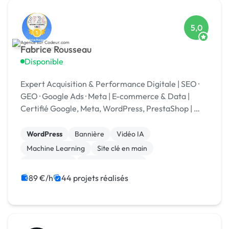
5,0
Fabrice Rousseau
Disponible
Expert Acquisition & Performance Digitale | SEO ·
GEO · Google Ads · Meta | E-commerce & Data |
Certifié Google, Meta, WordPress, PrestaShop | 🏆
Codeur Awards 2025
WordPress
Bannière
Vidéo IA
Machine Learning
Site clé en main
Landing page
Integration HTML
Experience utilisateur
CSS, HTML, XML
Stripe
89 €/h
44 projets réalisés