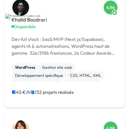
4,96
Khalid Boudrari
Disponible
Dev full stack : SaaS/MVP (Next.js/Supabase),
agents IA & automatisations, WordPress haut de
gamme. 32e/398k freelances, 2e Codeur Awards
2024, 4,96/5 sur 125 avis.
WordPress
Gestion site web
Développement spécifique
CSS, HTML, XML
Création de site internet
Site E-commerce
Admin système, sécurité
JavaScript
SaaS
45 €/h
132 projets réalisés
API
4,98