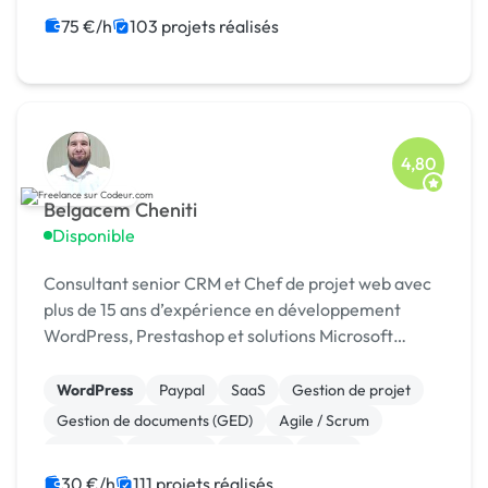
Logo
Bannière
Gestion site web
75 €/h
103 projets réalisés
4,80
Belgacem Cheniti
Disponible
Consultant senior CRM et Chef de projet web avec
plus de 15 ans d’expérience en développement
WordPress, Prestashop et solutions Microsoft
Dynamics 365.
WordPress
Paypal
SaaS
Gestion de projet
Gestion de documents (GED)
Agile / Scrum
Android
Full-stack
Node.js
React
30 €/h
111 projets réalisés