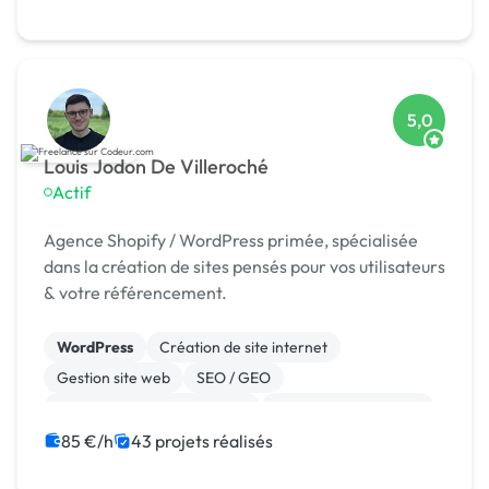
5,0
Louis Jodon De Villeroché
Actif
Agence Shopify / WordPress primée, spécialisée
dans la création de sites pensés pour vos utilisateurs
& votre référencement.
WordPress
Création de site internet
Gestion site web
SEO / GEO
Migration ou refonte de site
Experience utilisateur
Référencement, liens
Site E-commerce
85 €/h
43 projets réalisés
Landing page
Stripe