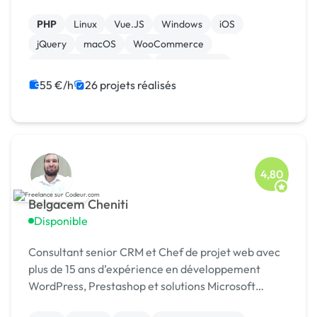
PHP
Linux
Vue.JS
Windows
iOS
jQuery
macOS
WooCommerce
Admin système, sécurité
Landing page
55 €/h
26 projets réalisés
4,80
Belgacem Cheniti
Disponible
Consultant senior CRM et Chef de projet web avec
plus de 15 ans d’expérience en développement
WordPress, Prestashop et solutions Microsoft
Dynamics 365.