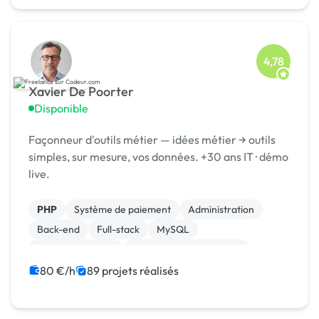
4,78
Xavier De Poorter
Disponible
Façonneur d'outils métier — idées métier → outils
simples, sur mesure, vos données. +30 ans IT · démo
live.
PHP
Système de paiement
Administration
Back-end
Full-stack
MySQL
Site E-commerce
Création de site internet
Integration HTML
Machine Learning
80 €/h
89 projets réalisés