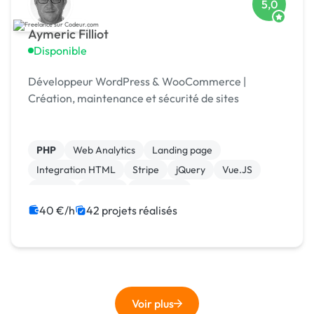
5,0
Aymeric Filliot
Disponible
Développeur WordPress & WooCommerce |
Création, maintenance et sécurité de sites
PHP
Web Analytics
Landing page
Integration HTML
Stripe
jQuery
Vue.JS
MySQL
Laravel
JavaScript
40 €/h
42 projets réalisés
Voir plus