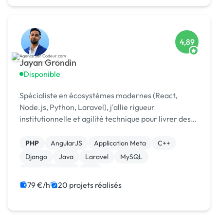
4,89
Jayan Grondin
Disponible
Spécialiste en écosystèmes modernes (React,
Node.js, Python, Laravel), j'allie rigueur
institutionnelle et agilité technique pour livrer des
produits digitaux sécurisés et innovants.
PHP
AngularJS
Application Meta
C++
Django
Java
Laravel
MySQL
XR, VR, AR, MR
iOS
79 €/h
20 projets réalisés