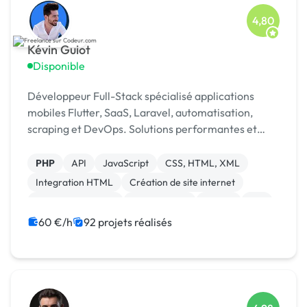
4,80
Kévin Guiot
Disponible
Développeur Full-Stack spécialisé applications
mobiles Flutter, SaaS, Laravel, automatisation,
scraping et DevOps. Solutions performantes et
scalables 🚀 Top 5 Codeur Awards 2024
PHP
API
JavaScript
CSS, HTML, XML
Integration HTML
Création de site internet
Application mobile
Ruby on Rails
Paypal
iOS
60 €/h
92 projets réalisés