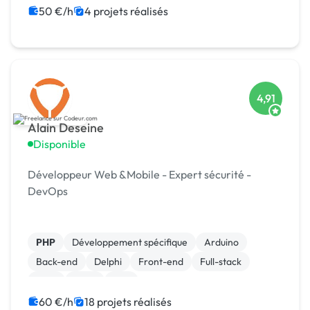
Site E-commerce
50 €/h
4 projets réalisés
4,91
Alain Deseine
Disponible
Développeur Web &Mobile - Expert sécurité -
DevOps
PHP
Développement spécifique
Arduino
Back-end
Delphi
Front-end
Full-stack
Java
Linux
Perl
60 €/h
18 projets réalisés