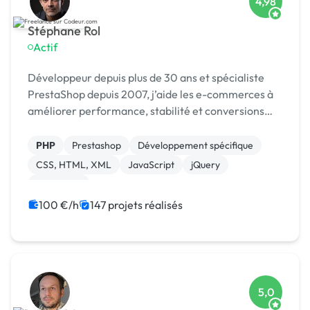
4,98
Stéphane Rol
Actif
Développeur depuis plus de 30 ans et spécialiste
PrestaShop depuis 2007, j’aide les e-commerces à
améliorer performance, stabilité et conversions
grâce à des optimisations sur mesure.
PHP
Prestashop
Développement spécifique
CSS, HTML, XML
JavaScript
jQuery
Formation
100 €/h
147 projets réalisés
5,0