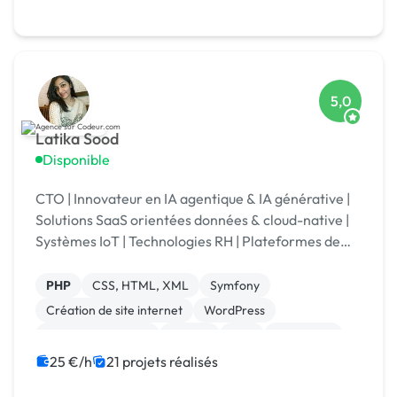
Charte graphique
5,0
Latika Sood
Disponible
CTO | Innovateur en IA agentique & IA générative |
Solutions SaaS orientées données & cloud-native |
Systèmes IoT | Technologies RH | Plateformes de
reporting ESG | +12 ans d’expérience en leadership
PHP
CSS, HTML, XML
Symfony
Création de site internet
WordPress
Application mobile
Python
C++
Front-end
Gestion de projet
25 €/h
21 projets réalisés