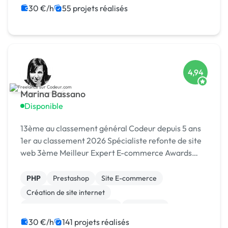
30 €/h
55 projets réalisés
4,94
Marina Bassano
Disponible
13ème au classement général Codeur depuis 5 ans
1er au classement 2026 Spécialiste refonte de site
web 3ème Meilleur Expert E-commerce Awards
2024 Dans le Top 10 du Meilleur Prestataire Awards
2024
PHP
Prestashop
Site E-commerce
Création de site internet
Migration ou refonte de site
WordPress
SEO / GEO
CSS, HTML, XML
Rédaction
30 €/h
141 projets réalisés