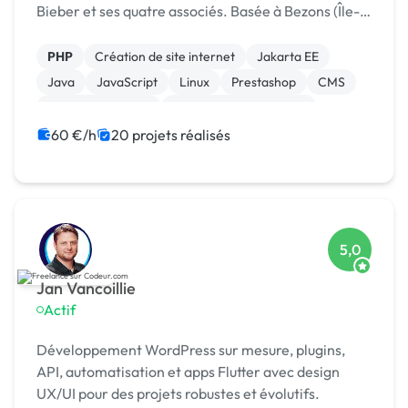
Bieber et ses quatre associés. Basée à Bezons (Île-
de-France), l’agence accompagne depuis plus de 20
ans les entrepr
PHP
Création de site internet
Jakarta EE
Java
JavaScript
Linux
Prestashop
CMS
Integration HTML
Modules et composants
60 €/h
20 projets réalisés
5,0
Jan Vancoillie
Actif
Développement WordPress sur mesure, plugins,
API, automatisation et apps Flutter avec design
UX/UI pour des projets robustes et évolutifs.