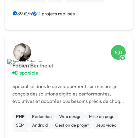
Motion design
Logo
Charte graphique
89 €/h
11 projets réalisés
5,0
Fabien Berthelet
Disponible
Spécialisé dans le développement sur mesure, je
conçois des solutions digitales performantes,
évolutives et adaptées aux besoins précis de chaque
client.
PHP
Rédaction
Web design
Mise en page
SEM
Android
Gestion de projet
Jeux vidéo
Linux
iOS