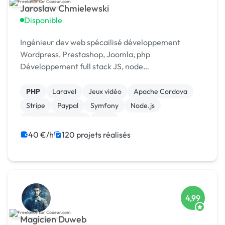
Jaroslaw Chmielewski
Disponible
Ingénieur dev web spécailisé développement
Wordpress, Prestashop, Joomla, php
Développement full stack JS, node
Scrapping/extraction données web Développement
chat temp réel : [URL MASQUÉE], webrtc
PHP
Laravel
Jeux vidéo
Apache Cordova
Stripe
Paypal
Symfony
Node.js
Application mobile
Linux
40 €/h
120 projets réalisés
4,99
Magicien Duweb