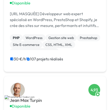
Disponible
[URL MASQUÉE] Développeur web expert
spécialisé en WordPress, PrestaShop et Shopify, je
crée des sites sur mesure, performants et intuitifs
pour maximiser votre présence en ligne.
PHP
WordPress
Gestion site web
Prestashop
Site E-commerce
CSS, HTML, XML
Migration ou refonte de site
Création de site internet
WooCommerce
30 €/h
107 projets réalisés
Shopify
4,93
Jean Max Turpin
Disponible