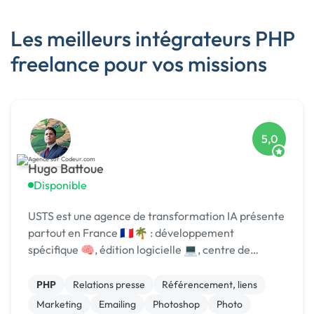
Les meilleurs intégrateurs PHP
freelance pour vos missions
5,0
Hugo Battoue
Disponible
USTS est une agence de transformation IA présente
partout en France 🇫🇷🌴 : développement
spécifique 🧠, édition logicielle 💻, centre de
formation 🎓. Agréée CII, CIR, Qualiopi, 1er [URL
MASQUÉE] 🏆 !
PHP
Relations presse
Référencement, liens
Marketing
Emailing
Photoshop
Photo