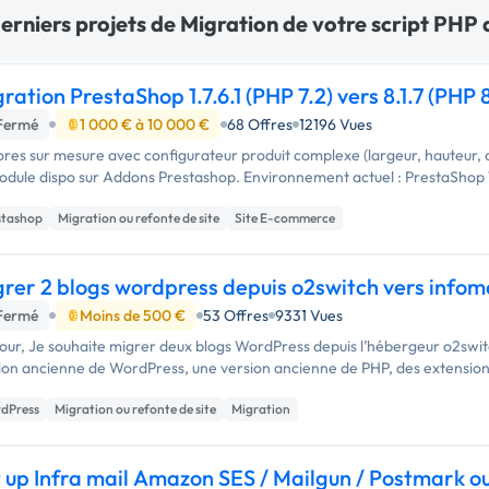
erniers projets de Migration de votre script PHP 
ration PrestaShop 1.7.6.1 (PHP 7.2) vers 8.1.7 (PHP 8
Fermé
1 000 € à 10 000 €
68 Offres
12196 Vues
ores sur mesure avec configurateur produit complexe (largeur, hauteur, opt
odule dispo sur Addons Prestashop. Environnement actuel : PrestaShop
stashop
Migration ou refonte de site
Site E-commerce
rer 2 blogs wordpress depuis o2switch vers info
Fermé
Moins de 500 €
53 Offres
9331 Vues
our, Je souhaite migrer deux blogs WordPress depuis l’hébergeur o2switch
ion ancienne de WordPress, une version ancienne de PHP, des extension
dPress
Migration ou refonte de site
Migration
 up Infra mail Amazon SES / Mailgun / Postmark o