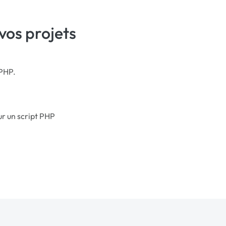
vos projets
 PHP.
ur un script PHP