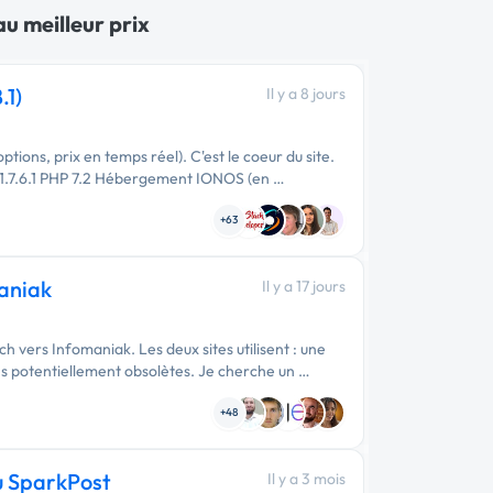
au meilleur prix
.1)
Il y a 8 jours
ions, prix en temps réel). C'est le coeur du site.
 1.7.6.1 PHP 7.2 Hébergement IONOS (en …
+63
maniak
Il y a 17 jours
 vers Infomaniak. Les deux sites utilisent : une
s potentiellement obsolètes. Je cherche un …
+48
u SparkPost
Il y a 3 mois