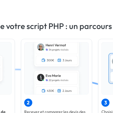
e votre script PHP : un parcours
2
3
 de
Recevez et comparez les devis des
Choisi