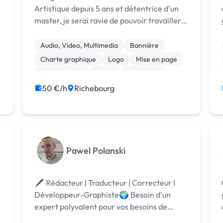
Artistique depuis 5 ans et détentrice d'un
master, je serai ravie de pouvoir travailler
avec vous, entreprise, agence et start-up
dans tous vos projets et vous apporter mon
Audio, Video, Multimedia
Bannière
esprit dynamique, innovant et coll...
Charte graphique
Logo
Mise en page
Motion design
Photo
Photoshop
Print (flyer, plaquette, affiche...)
50 €/h
Richebourg
Pawel Polanski
🖋️ Rédacteur | Traducteur | Correcteur I
Développeur-Graphiste🌍 Besoin d'un
expert polyvalent pour vos besoins de
rédaction, traduction, correction et