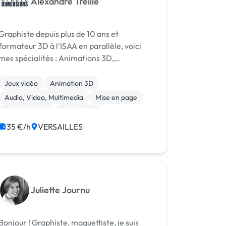
Alexandre Treille
Graphiste depuis plus de 10 ans et
formateur 3D à l'ISAA en parallèle, voici
mes spécialités : Animations 3D,
Environnement 3D, Perspectives 3D, Vues
360, et Packshots 3D Voici mon site
Jeux vidéo
Animation 3D
internet [URL MASQUÉE] Je vous
Audio, Video, Multimedia
Mise en page
accompagne aussi sur les...
Motion design
Photoshop
35 €/h
VERSAILLES
Juliette Journu
njour ! Graphiste, maquettiste, je suis