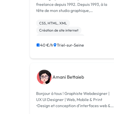
freelance depuis 1992. Depuis 1993, à la
tête de mon studio graphique,
ImageDesigner, je conçois et réalise pour
mes clients, agences de communication ou
CSS, HTML, XML
d’événementiel, PME et PMI, tous types de
Création de site internet
documents print...
Développement spécifique
Installation de Script
40 €/h
Triel-sur-Seine
Migration ou refonte de site
SaaS
Site clé en main
Audio, Video, Multimedia
Bannière
Boutons
Amani Bettaieb
Bonjour à tous ! Graphiste Webdesigner |
UX UI Designer | Web, Mobile & Print
•Design et conception d’interfaces web &
mobile : -Stratégie UX : Capture des