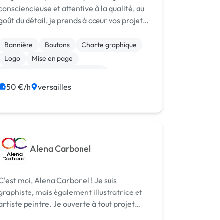
consciencieuse et attentive à la qualité, au
goût du détail, je prends à cœur vos projets.
Mon objectif est de rendre votre projet
unique !
Bannière
Boutons
Charte graphique
Logo
Mise en page
Print (flyer, plaquette, affiche...)
50 €/h
versailles
Alena Carbonel
C'est moi, Alena Carbonel ! Je suis
graphiste, mais également illustratrice et
artiste peintre. Je ouverte à tout projet
entrant dans mon domaine de