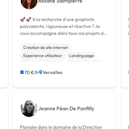
Roxane Saintpierre
🚀🚀 A la recherche d'une graphiste
polyvalente, rigoureuse et réactive ? Je
vous accompagne dans tous vos projets de
communication afin de booster
l’attractivité de votre marque et l’impact de
Création de site internet
vos prises de parole : de la création d’une
Experience utilisateur
Landing page
identit...
Relecture, correction
Rédaction
Wix
WordPress
Bannière
Boutons
70 €/h
Versailles
Charte graphique
Jeanne Péan De Ponfilly
Plongée dans le domaine de la Direction
Bo