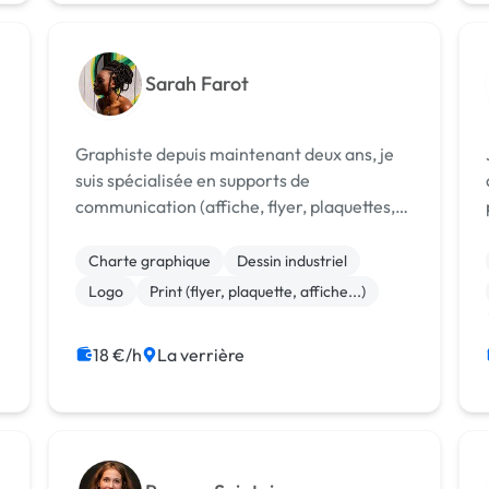
Sarah Farot
Graphiste depuis maintenant deux ans, je
suis spécialisée en supports de
communication (affiche, flyer, plaquettes,
à
etc.), en identité visuelle (création de logo,
de charte graphique) ainsi qu'en
Charte graphique
Dessin industriel
illustration. Diplômée d'un master 2 en
Logo
Print (flyer, plaquette, affiche...)
managemen...
18 €/h
La verrière