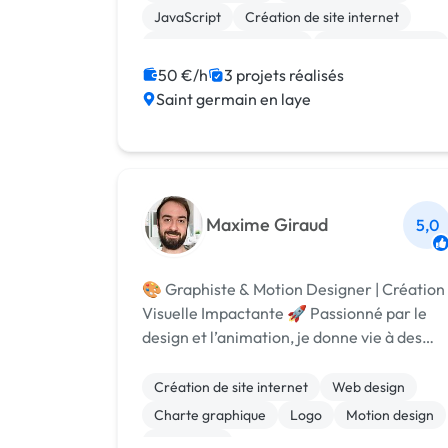
développeur front-end , graphiste, et chef
JavaScript
Création de site internet
de projet;...
Modules et composants
Charte graphique
Front-end
Gestion de projet
PHP
50 €/h
3 projets réalisés
Saint germain en laye
Ruby on Rails
Maxime Giraud
5,0
🎨 Graphiste & Motion Designer | Création
Visuelle Impactante 🚀 Passionné par le
design et l’animation, je donne vie à des
visuels percutants pour marques,
entrepreneurs et créateurs de contenu.
Création de site internet
Web design
Spécialisé en motion design, branding et
Charte graphique
Logo
Motion design
création ...
Photoshop