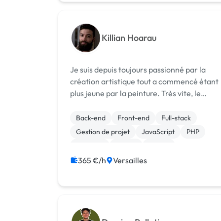
Killian Hoarau
Je suis depuis toujours passionné par la
création artistique tout a commencé étant
plus jeune par la peinture. Très vite, le
graphisme et de la photo se sont présenté 
moi et c'est naturellement au lycée que j'ai
Back-end
Front-end
Full-stack
découvert l'univers du web me per...
Gestion de projet
JavaScript
PHP
Symfony
Vue.JS
jQuery
Site E-commerce
365 €/h
Versailles