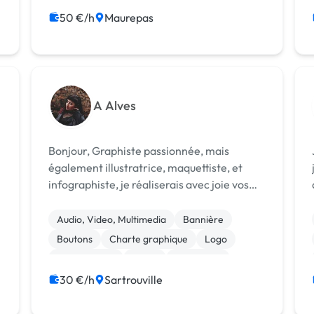
50 €/h
Maurepas
A Alves
Bonjour, Graphiste passionnée, mais
également illustratrice, maquettiste, et
infographiste, je réaliserais avec joie vos
s
projets, aussi bien sur du print que sur du
web. Formée et diplômée chez ITECOM Art
Audio, Video, Multimedia
Bannière
Design, je suis actuellement en fr...
Boutons
Charte graphique
Logo
Mise en page
Photo
Photoshop
Emailing
Communication
30 €/h
Sartrouville