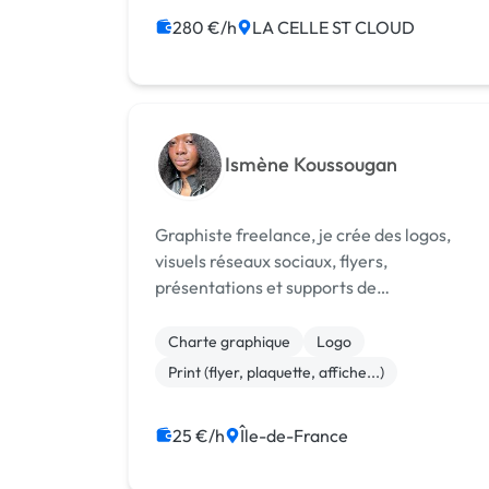
Print (flyer, plaquette, affiche...)
280 €/h
LA CELLE ST CLOUD
Ismène Koussougan
Graphiste freelance, je crée des logos,
visuels réseaux sociaux, flyers,
présentations et supports de
communication simples, propres et adapté
à votre activité.
Charte graphique
Logo
Print (flyer, plaquette, affiche...)
25 €/h
Île-de-France