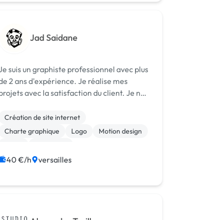
Jad Saidane
Je suis un graphiste professionnel avec plus
de 2 ans d'expérience. Je réalise mes
projets avec la satisfaction du client. Je ne
fournis qu'un travail de qualité. J'utilise
figma, notion, illustrator, photoshop et
Création de site internet
indesign. Je fais beaucoup ...
Charte graphique
Logo
Motion design
Photo
Photoshop
Print (flyer, plaquette, affiche...)
40 €/h
versailles