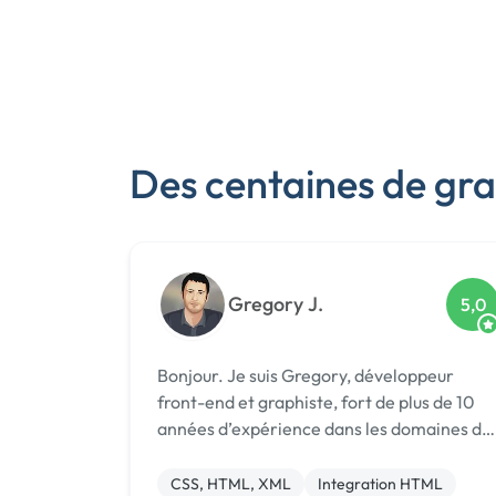
Des centaines de grap
Gregory J.
5,0
Bonjour. Je suis Gregory, développeur
front-end et graphiste, fort de plus de 10
années d’expérience dans les domaines du
web et du print. Après 6 ans passés en
agence parisienne, en tant que
CSS, HTML, XML
Integration HTML