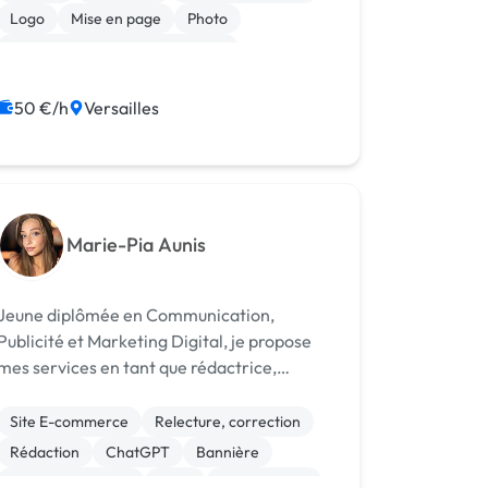
entreprise unique et reconnaissabl...
Logo
Mise en page
Photo
Print (flyer, plaquette, affiche...)
Community management
Emailing
50 €/h
Versailles
SEO / GEO
Marie-Pia Aunis
Jeune diplômée en Communication,
Publicité et Marketing Digital, je propose
mes services en tant que rédactrice,
concepteur-rédacteur/copywriter, social
media manager, consultante en stratégie
Site E-commerce
Relecture, correction
digitale, et graphiste. N'hésitez pas à me
Rédaction
ChatGPT
Bannière
contacte...
Charte graphique
Logo
Mise en page