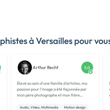
histes à Versailles pour vou
Arthur Recht
5,0
Élevé au sein d'une famille d'artistes, ma
Bo
passion pour l'image a été façonnée par
mon père photographe et mon frère
graphiste. Cette influence m'a conduit à
explorer tous les aspects de la production à
Audio, Video, Multimedia
Motion design