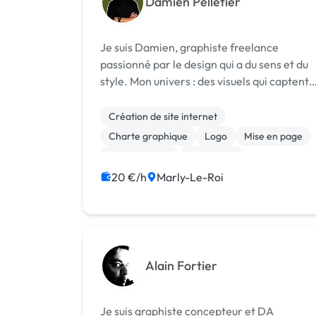
Damien Pelletier
Je suis Damien, graphiste freelance
passionné par le design qui a du sens et du
style. Mon univers : des visuels qui captent
l’attention, racontent une histoire et
renforcent votre image. Je travaille avec
Création de site internet
des entreprises, artistes, association...
Charte graphique
Logo
Mise en page
Motion design
Photoshop
Print (flyer, plaquette, affiche...)
20 €/h
Marly-Le-Roi
Alain Fortier
Je suis graphiste concepteur et DA