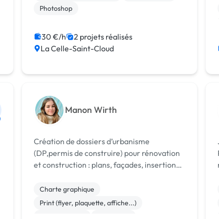
la post-production. Fort d'une formation
Photoshop
aca...
30 €/h
2 projets réalisés
La Celle-Saint-Cloud
Manon Wirth
Création de dossiers d’urbanisme
(DP,permis de construire) pour rénovation
et construction : plans, façades, insertions,
notices. Compétences en
graphisme,gestion administrative et
Charte graphique
maîtrise l'anglais.
Print (flyer, plaquette, affiche...)
Administration
Traduction