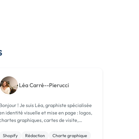
s
Léa Carré--Pierucci
njour ! Je suis Léa, graphiste spécialisée
en identité visuelle et mise en page : logos,
chartes graphiques, cartes de visite,
catalogues, magazines, flyers, etc. Vous
avez besoin d’aide pour rendre votre
Shopify
Rédaction
Charte graphique