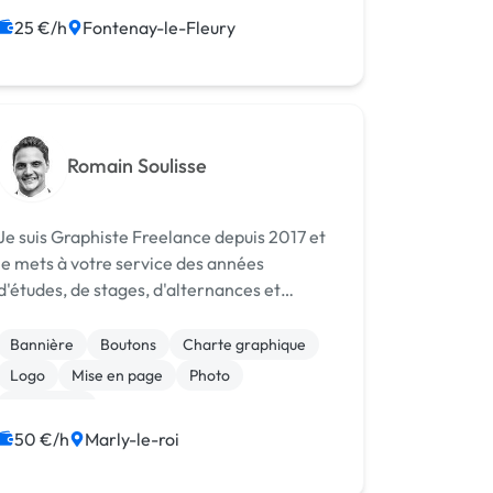
Photoshop
25 €/h
Fontenay-le-Fleury
Print (flyer, plaquette, affiche...)
Romain Soulisse
Je suis Graphiste Freelance depuis 2017 et
je mets à votre service des années
d'études, de stages, d'alternances et
d'expériences diversifiées dans le design
graphique.
Bannière
Boutons
Charte graphique
Logo
Mise en page
Photo
Photoshop
Print (flyer, plaquette, affiche...)
50 €/h
Marly-le-roi