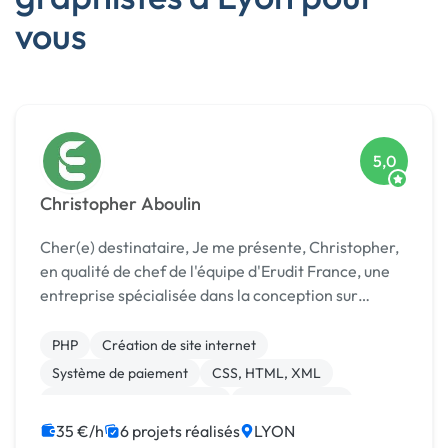
vous
5,0
Christopher Aboulin
Cher(e) destinataire, Je me présente, Christopher,
en qualité de chef de l'équipe d'Erudit France, une
entreprise spécialisée dans la conception sur
mesure de sites web. Depuis 2019, j'ai eu le privilège
de faire partie de cette entreprise inno...
PHP
Création de site internet
Système de paiement
CSS, HTML, XML
Développement spécifique
Site clé en main
Base de données
JavaScript
Jeux vidéo
35 €/h
6 projets réalisés
LYON