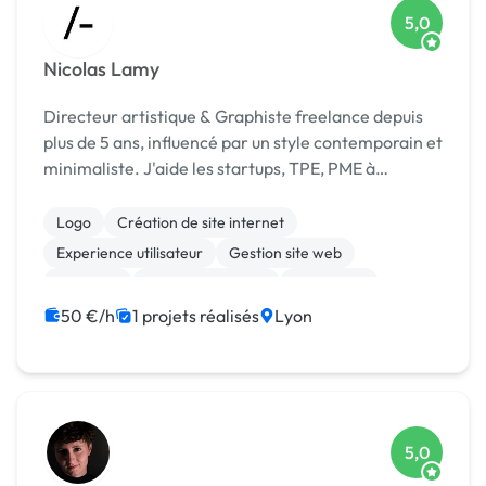
5,0
Nicolas Lamy
Directeur artistique & Graphiste freelance depuis
plus de 5 ans, influencé par un style contemporain et
minimaliste. J'aide les startups, TPE, PME à
développer leur image dans leur secteur d'activité
avec une identité graphique, moderne, percutant...
Logo
Création de site internet
Experience utilisateur
Gestion site web
Bannière
Charte graphique
Photoshop
Print (flyer, plaquette, affiche...)
Publicité
50 €/h
1 projets réalisés
Lyon
5,0