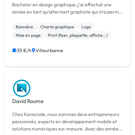
Bachelor en design graphique, j'ai effectué une
année en tant qu'alternant graphiste qui m'a permis
de développer mes compétences techniques sur
logiciel et ma créativité sur chaque projet. Je me l...
Bannière
Charte graphique
Logo
Mise en page
Print (flyer, plaquette, affiche...)
35 €/h
Villeurbanne
David Roume
Chez Kavacode, nous sommes deux entrepreneurs
passionnés, experts en développement mobile et
solutions numériques sur-mesure. Avec des années