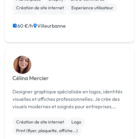
Création de site internet
Experience utilisateur
ChatGPT
Midjourney
Vidéo IA
Audio, Video, Multimedia
Bannière
60 €/h
Villeurbanne
Célina Mercier
Designer graphique spécialisée en logos, identités
visuelles et affiches professionnelles. Je crée des
visuels modernes et soignés pour entreprises,
institutions et événements.
Création de site internet
Logo
Print (flyer, plaquette, affiche...)