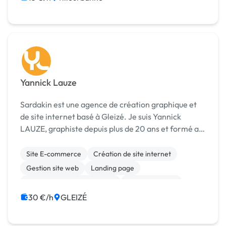
Yannick Lauze
Sardakin est une agence de création graphique et
de site internet basé à Gleizé. Je suis Yannick
LAUZE, graphiste depuis plus de 20 ans et formé au
métier de UX / UI design en 2020. Je vous assiste
dans votre projet de la conception de votre ...
Site E-commerce
Création de site internet
Gestion site web
Landing page
Migration ou refonte de site
Site clé en main
Wix
Audio, Video, Multimedia
Bannière
30 €/h
GLEIZÉ
Boutons