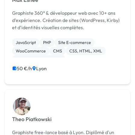
Graphiste 360° & développeur web avec 10+ ans
d’expérience. Création de sites (WordPress, Kirby)
et d’identités visuelles complètes.
JavaScript
PHP
Site E-commerce
WooCommerce
CMS
CSS, HTML, XML
Création de site internet
Développement spécifique
Gestion site web
50 €/h
Lyon
Installation de Script
Theo Piatkowski
Graphiste free-lance basé à Lyon. Diplômé d'un