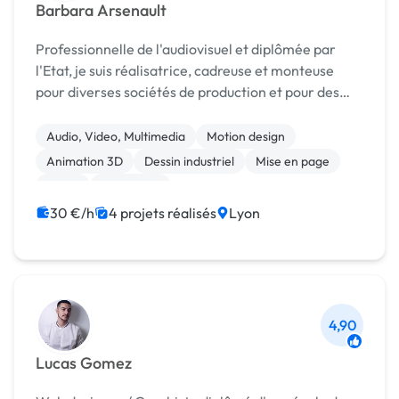
Barbara Arsenault
Professionnelle de l'audiovisuel et diplômée par
l'Etat, je suis réalisatrice, cadreuse et monteuse
pour diverses sociétés de production et pour des
particuliers, associations, entreprises, artistes... Je
suis également journaliste reporter d'imag...
Audio, Video, Multimedia
Motion design
Animation 3D
Dessin industriel
Mise en page
Photo
Photoshop
30 €/h
4 projets réalisés
Lyon
4,90
Lucas Gomez