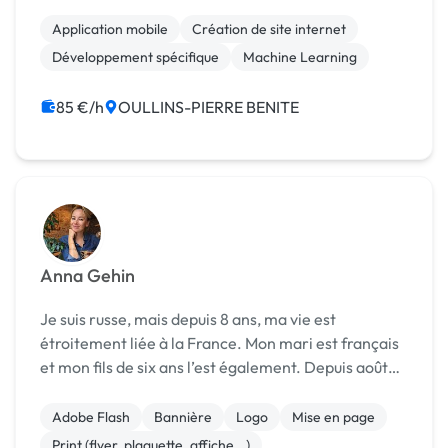
d’expérience combinées dans l’industrie, nous
avons su construire une entreprise qui allie
Application mobile
Création de site internet
expertise tech...
Développement spécifique
Machine Learning
85 €/h
OULLINS-PIERRE BENITE
Anna Gehin
Je suis russe, mais depuis 8 ans, ma vie est
étroitement liée à la France. Mon mari est français
et mon fils de six ans l’est également. Depuis août
2022, nous vivons à Lyon. En Russie, j'ai reçu une
formation de juriste en droit international. ...
Adobe Flash
Bannière
Logo
Mise en page
Print (flyer, plaquette, affiche...)