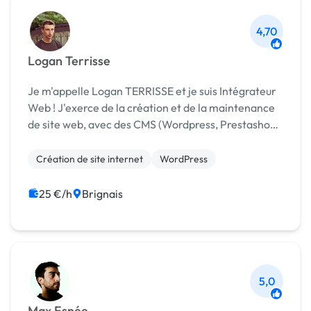
4,70
Logan Terrisse
Je m'appelle Logan TERRISSE et je suis Intégrateur
Web ! J'exerce de la création et de la maintenance
de site web, avec des CMS (Wordpress, Prestashop,
etc...), ainsi que d'autres méthodes et langages si
besoin. J'ai suivis un baccalauréat p...
Création de site internet
WordPress
25 €/h
Brignais
5,0
Max Esnée