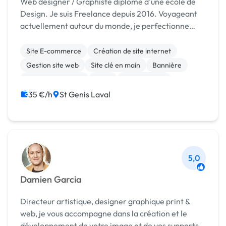
Web designer / Graphiste diplômé d'une école de
Design. Je suis Freelance depuis 2016. Voyageant
actuellement autour du monde, je perfectionne
mon savoir et mes compétences au fil de mes
voyages et de mes rencontres. J'aime créer un lien
Site E-commerce
Création de site internet
avec me...
Gestion site web
Site clé en main
Bannière
Charte graphique
Logo
Mise en page
Photoshop
Print (flyer, plaquette, affiche...)
35 €/h
St Genis Laval
5,0
Damien Garcia
Directeur artistique, designer graphique print &
web, je vous accompagne dans la création et le
développement de votre image et de vos supports