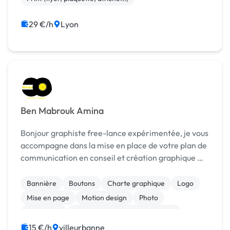
29 €/h
Lyon
Ben Mabrouk Amina
Bonjour graphiste free-lance expérimentée, je vous
accompagne dans la mise en place de votre plan de
communication en conseil et création graphique ★
Mes domaines de compétences: • Mise en page de
supports de communication (flyers, conception g...
Bannière
Boutons
Charte graphique
Logo
Mise en page
Motion design
Photo
Photoshop
Print (flyer, plaquette, affiche...)
15 €/h
villeurbanne