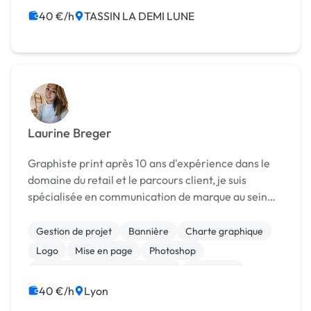
40 €/h
TASSIN LA DEMI LUNE
Laurine Breger
Graphiste print après 10 ans d'expérience dans le
domaine du retail et le parcours client, je suis
spécialisée en communication de marque au sein
d'un espace de vente. N'hésitez pas à me contacter
pour la conception de vos logos, supports de
Gestion de projet
Bannière
Charte graphique
commu...
Logo
Mise en page
Photoshop
Print (flyer, plaquette, affiche...)
Formation
Ressources humaines
40 €/h
Lyon