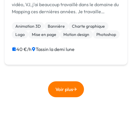
vidéo, VJ, j'ai beaucoup travaillé dans le domaine du
Mapping ces dernières années. Je travaille
essentiellement sur Cinema 4D & Octane, After
Effects, Embergen FX, Resolume Arena, et quelques
Animation 3D
Bannière
Charte graphique
noti...
Logo
Mise en page
Motion design
Photoshop
40 €/h
Tassin la demi lune
Voir plus