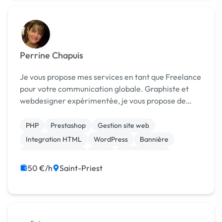
Perrine Chapuis
Je vous propose mes services en tant que Freelance
pour votre communication globale. Graphiste et
webdesigner expérimentée, je vous propose de
vous aider sur tous les aspects de la communication
et du marketing. Forte de plus de 11 ans d’expé...
PHP
Prestashop
Gestion site web
Integration HTML
WordPress
Bannière
Charte graphique
Logo
Motion design
Print (flyer, plaquette, affiche...)
50 €/h
Saint-Priest