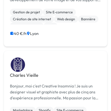
de communication.
Gestion de projet
Site E-commerce
Création de site internet
Web design
Bannière
Charte graphique
Logo
Print (flyer, plaquette, affiche...)
40 €/h
Lyon
Charles Vieille
Bonjour, moi c'est Creative Insomnia ! Je suis un
designer visuel et graphiste avec plus de cinq ans
d'expérience professionnelle. Ma passion pour la
création m'a conduit à développer une expertise en
conception de logos, de sites web, d'illustrat...
Marketplace
Shopify
Site E-commerce