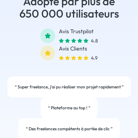
Adopté par plus de
650 000 utilisateurs
Avis Trustpilot
4.8
Avis Clients
4.9
“
Super freelance, j’ai pu réaliser mon projet rapidement
”
“
Plateforme au top !
”
“
Des freelances compétents à portée de clic
”