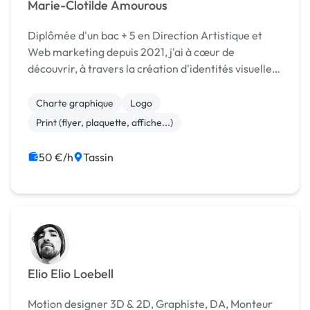
Marie-Clotilde Amourous
Diplômée d'un bac + 5 en Direction Artistique et
Web marketing depuis 2021, j'ai à cœur de
découvrir, à travers la création d'identités visuelles
ou tout support de communication, vos univers tous
aussi différents mais enrichissants les uns que le...
Charte graphique
Logo
Print (flyer, plaquette, affiche...)
50 €/h
Tassin
Elio Elio Loebell
Motion designer 3D & 2D, Graphiste, DA, Monteur