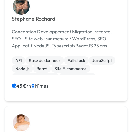
Stéphane Rochard
Conception Développement Migration, refonte,
SEO - Site web : sur mesure / WordPress, SEO -
Applicatif NodeJS, Typescript/ReactJS 25 ans
d'expérience, veille continue. Et à votre service ! 🤜🏼
🤛🏼
API
Base de données
Full-stack
JavaScript
Node.js
React
Site E-commerce
Système de paiement
WooCommerce
Création de site internet
45 €/h
Nîmes