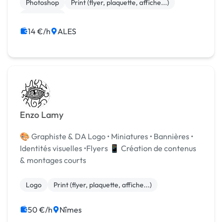
Photoshop
Print (flyer, plaquette, affiche...)
SEO / GEO
14 €/h
ALES
Enzo Lamy
🎨 Graphiste & DA Logo • Miniatures • Bannières •
Identités visuelles •Flyers 📱 Création de contenus
& montages courts
Logo
Print (flyer, plaquette, affiche...)
50 €/h
Nîmes