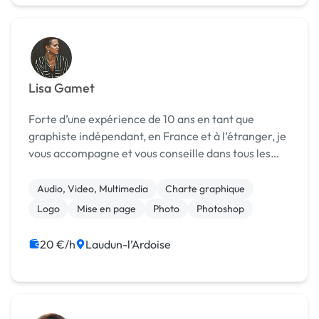
Lisa Gamet
Forte d’une expérience de 10 ans en tant que
graphiste indépendant, en France et à l’étranger, je
vous accompagne et vous conseille dans tous les
aspects de la direction artistique de votre projet :
conception d’identité visuelle, chartes graphiqu...
Audio, Video, Multimedia
Charte graphique
Logo
Mise en page
Photo
Photoshop
20 €/h
Laudun-l’Ardoise