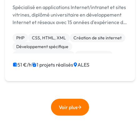
Spécialisé en applications Internet/intranet et sites
vitrines, diplômé universitaire en développement
Internet et réseaux avec 15 années d'expérience du
développement métier. Création et gestion
complète d'applications Internet métier avec une...
PHP
CSS, HTML, XML
Création de site internet
Développement spécifique
Migration ou refonte de site
Site clé en main
Formation
51 €/h
1 projets réalisés
ALES
Voir plus