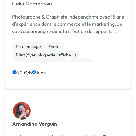
Celia Dambrosio
Photographe & Graphiste indépendante avec 15 ans
d’expérience dans le commerce et le marketing. Je
vous accompagne dans la création de supports
visuels impactant : flyers, cartes de visite, affiches
publicitaires, retouches photo… -Double expe...
Mise en page
Photo
Print (flyer, plaquette, affiche...)
Community management
Marketing
Communication
70 €/h
Alès
Amandine Verguin