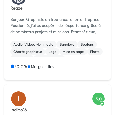
Reaze
Bonjour, Graphiste en freelance, et en entreprise.
Passionné, j'ai pu acquérir de l'éxperience grâce à
de nombreux projets et missions. Etant sérieux,
soigné et disponible, je vous propose un petit book
reprenant quelques uns de mes travaux et ...
Audio, Video, Multimedia
Bannière
Boutons
Charte graphique
Logo
Mise en page
Photo
Photoshop
Communication
Création ou conversion ebook
30 €/h
Marguerittes
I
5,0
Indigo16