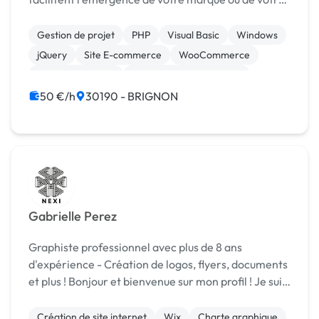
entreprise. En travaillant votre identité visuelle et
votre présence sur internet, vous vous donnez les
Gestion de projet
PHP
Visual Basic
Windows
chances...
jQuery
Site E-commerce
WooCommerce
CSS, HTML, XML
Création de site internet
Experience utilisateur
50 €/h
30190 - BRIGNON
Gabrielle Perez
Graphiste professionnel avec plus de 8 ans
d'expérience - Création de logos, flyers, documents
et plus ! Bonjour et bienvenue sur mon profil ! Je suis
un graphiste passionné avec plus de 8 ans
d'expérience dans le domaine de la création
Création de site internet
Wix
Charte graphique