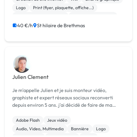
visuell...
Logo
Print (flyer, plaquette, affiche...)
Community management
Référencement, liens
Communication
40 €/h
St hilaire de Brethmas
Julien Clement
Je m'appelle Julien et je suis monteur vidéo,
graphiste et expert réseaux sociaux reconverti
depuis environ 5 ans. j'ai décidé de faire de ma
passion mon métier et je me suis lancé a mon
compte. J'ai par la suite suivi plusieurs formations
Adobe Flash
Jeux vidéo
de ba...
Audio, Video, Multimedia
Bannière
Logo