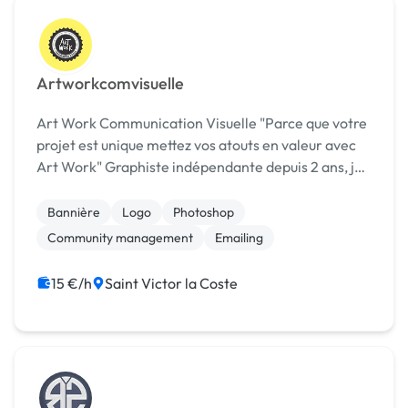
Artworkcomvisuelle
Art Work Communication Visuelle "Parce que votre
projet est unique mettez vos atouts en valeur avec
Art Work" Graphiste indépendante depuis 2 ans, je
m'enrichis de tous les projets sur lesquels je travaille
et prend soin de satisfaire mes clie...
Bannière
Logo
Photoshop
Community management
Emailing
15 €/h
Saint Victor la Coste