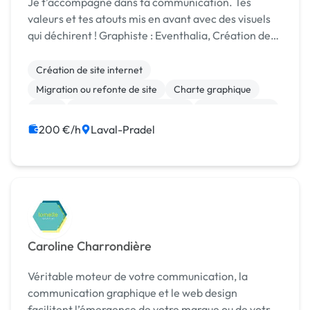
Je t’accompagne dans ta communication. Tes
valeurs et tes atouts mis en avant avec des visuels
qui déchirent ! Graphiste : Eventhalia, Création de
son identité visuelle (logo, charte) Rédactrice Web
SEO : Empreinte Jeux, Rédaction d'articl...
Création de site internet
Migration ou refonte de site
Charte graphique
Logo
Community management
Communication
200 €/h
Laval-Pradel
Caroline Charrondière
Véritable moteur de votre communication, la
communication graphique et le web design
facilitent l’émergence de votre marque ou de votre