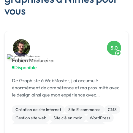
vous
5,0
Fabien Madureira
Disponible
De Graphiste à WebMaster, j'ai accumulé
énormément de compétence et ma proximité avec
le design ainsi que mon expérience avec
l'entreprenariat font de moi un véritable couteau
Suisse du web.
Création de site internet
Site E-commerce
CMS
Gestion site web
Site clé en main
WordPress
WooCommerce
Développement spécifique