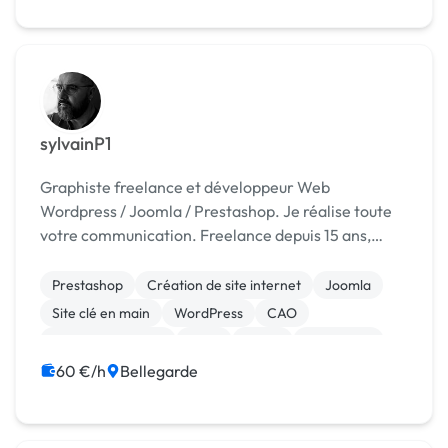
sylvainP1
Graphiste freelance et développeur Web
Wordpress / Joomla / Prestashop. Je réalise toute
votre communication. Freelance depuis 15 ans,
j'exerce aussi en tant que chef de projet Web,
formateur PAO et Web design et monteur motion
Prestashop
Création de site internet
Joomla
Design. Je vous ...
Site clé en main
WordPress
CAO
Charte graphique
Logo
Photo
Photoshop
60 €/h
Bellegarde