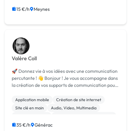
Mise en page
Motion design
Photo
Photoshop
Print (flyer, plaquette, affiche...)
15 €/h
Meynes
Valère Coll
🚀 Donnez vie à vos idées avec une communication
percutante ! 👋 Bonjour ! Je vous accompagne dans
la création de vos supports de communication pour
vous aider à vous démarquer avec des visuels
uniques, en parfaite harmonie avec votre image
Application mobile
Création de site internet
et...
Site clé en main
Audio, Video, Multimedia
Charte graphique
Print (flyer, plaquette, affiche...)
Community management
35 €/h
Générac