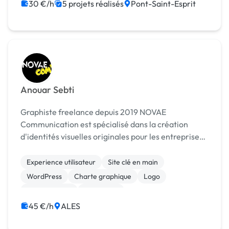
Migration ou refonte de site
30 €/h
5 projets réalisés
Pont-Saint-Esprit
Anouar Sebti
Graphiste freelance depuis 2019 NOVAE
Communication est spécialisé dans la création
d'identités visuelles originales pour les entreprises :
- Logo - Charte graphique - Print : Cartes de visite,
Brochures, Flyers, Affiches, Papiers à lettre, Dé...
Experience utilisateur
Site clé en main
WordPress
Charte graphique
Logo
Motion design
Photoshop
Print (flyer, plaquette, affiche...)
45 €/h
ALES