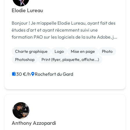
Elodie Lureau
Bonjour ! Je m'appelle Elodie Lureau, ayant fait des
études d'art et ayant récemment suivi une
formation PAO sur les logiciels de la suite Adobe, je
me lance en freelance en tant que graphiste avec
passion et enthousiasme. Début 2021, j'ai obte...
Charte graphique
Logo
Mise en page
Photo
Photoshop
Print (flyer, plaquette, affiche...)
30 €/h
Rochefort du Gard
Anthony Azzopardi