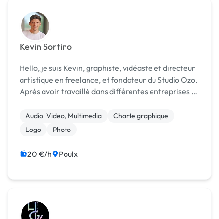
Kevin Sortino
Hello, je suis Kevin, graphiste, vidéaste et directeur
artistique en freelance, et fondateur du Studio Ozo.
Après avoir travaillé dans différentes entreprises à
la fois public et privé pendant 3 ans, j'ai choisi de
suivre ma propre voie pour dé...
Audio, Video, Multimedia
Charte graphique
Logo
Photo
20 €/h
Poulx