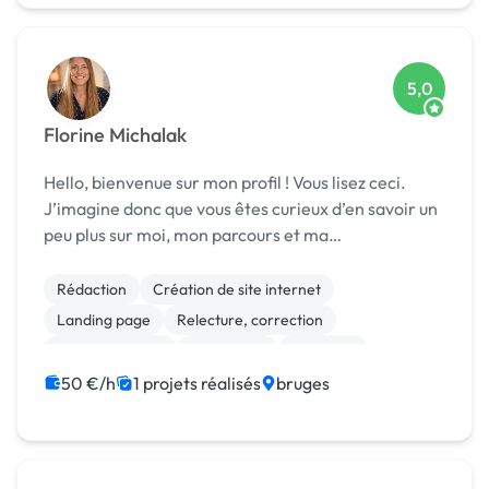
5,0
Florine Michalak
Hello, bienvenue sur mon profil ! Vous lisez ceci.
J’imagine donc que vous êtes curieux d’en savoir un
peu plus sur moi, mon parcours et ma
personnalité... Je me présente. Je suis Florine,
chargée de communication digitale et éditoriale,
Rédaction
Création de site internet
réd...
Landing page
Relecture, correction
Site clé en main
WordPress
Bannière
Charte graphique
Logo
Mise en page
50 €/h
1 projets réalisés
bruges