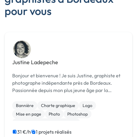
pour vous
Justine Ladepeche
Bonjour et bienvenue ! Je suis Justine, graphiste et
photographe indépendante près de Bordeaux.
Passionnée depuis mon plus jeune âge par la
création, j'ai choisi d'en faire mon métier. Je me suis
formée en tant que designer graphique à l'École ...
Bannière
Charte graphique
Logo
Mise en page
Photo
Photoshop
Print (flyer, plaquette, affiche...)
31 €/h
1 projets réalisés