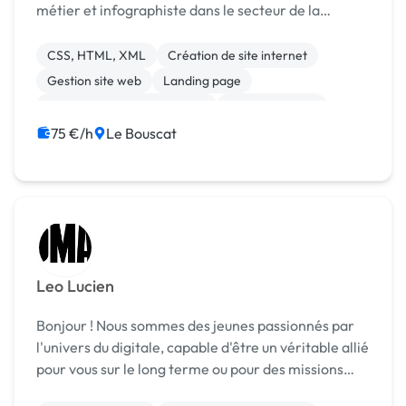
métier et infographiste dans le secteur de la
communication depuis 1986. Formateur auprès
d'entreprise ou particulier dans les domaines des
CSS, HTML, XML
Création de site internet
art...
Gestion site web
Landing page
Migration ou refonte de site
Site clé en main
WordPress
Charte graphique
Logo
75 €/h
Le Bouscat
Mise en page
Leo Lucien
Bonjour ! Nous sommes des jeunes passionnés par
l'univers du digitale, capable d'être un véritable allié
pour vous sur le long terme ou pour des missions
ponctuels. Fort de propositions, mais nous aimons