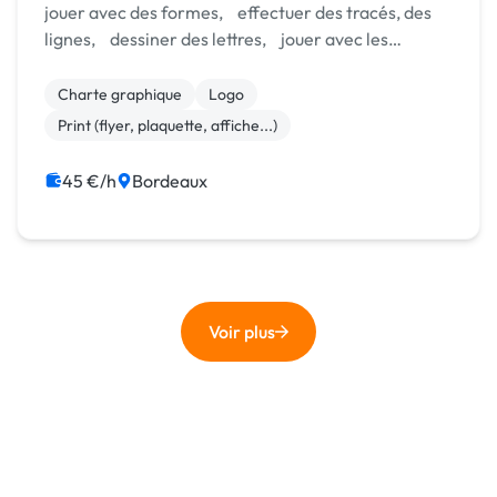
jouer avec des formes, effectuer des tracés, des
lignes, dessiner des lettres, jouer avec les
couleurs, créer, choisir, élaborer pour concevoir
un objet de communication. ⏱️ Je suis dir...
Charte graphique
Logo
Print (flyer, plaquette, affiche...)
45 €/h
Bordeaux
Voir plus