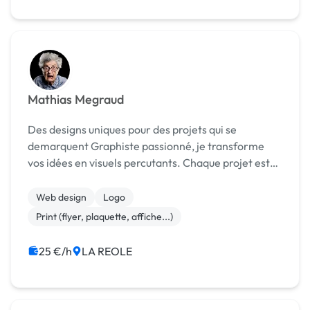
Mathias Megraud
Des designs uniques pour des projets qui se
demarquent Graphiste passionné, je transforme
vos idées en visuels percutants. Chaque projet est
une occasion de créer quelque chose d'unique qui
vous ressemble
Web design
Logo
Print (flyer, plaquette, affiche...)
25 €/h
LA REOLE