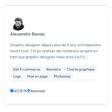
Alexandre Bavais
Graphic designer depuis plus de 5 ans, entrepreneur
avant tout. J'ai pu réaliser de nombreux projets en
tant que graphic designer mais aussi Ux/Ui
Designer en tant que freelance puis par la suite j'ai
pu travailler avec de grands groupe comme VyV,...
Site E-commerce
Bannière
Charte graphique
Logo
Mise en page
Photoshop
Print (flyer, plaquette, affiche...)
Communication
40 €/h
Avensan