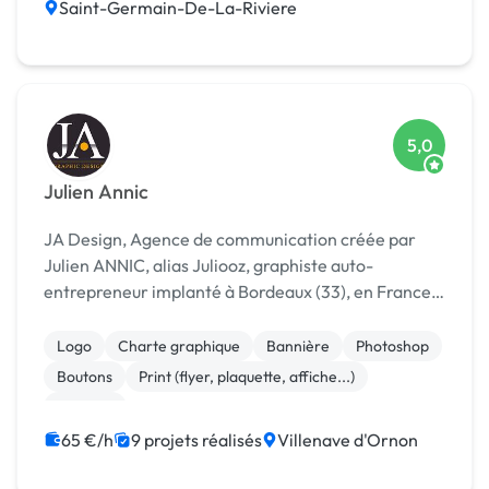
Saint-Germain-De-La-Riviere
5,0
Julien Annic
JA Design, Agence de communication créée par
Julien ANNIC, alias Juliooz, graphiste auto-
entrepreneur implanté à Bordeaux (33), en France.
Avec JA Design, vous optez pour une relation de
confiance privilégiée. De la création à la livraison du
Logo
Charte graphique
Bannière
Photoshop
...
Boutons
Print (flyer, plaquette, affiche...)
Publicité
65 €/h
9 projets réalisés
Villenave d'Ornon