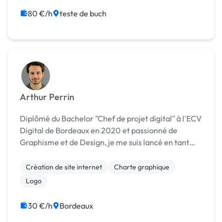
80 €/h
teste de buch
Arthur Perrin
Diplômé du Bachelor "Chef de projet digital" à l'ECV
Digital de Bordeaux en 2020 et passionné de
Graphisme et de Design, je me suis lancé en tant
que Graphiste / Web Designer Freelance depuis
quelques mois. J'aime apporter de la nouveauté
Création de site internet
Charte graphique
dans ...
Logo
30 €/h
Bordeaux