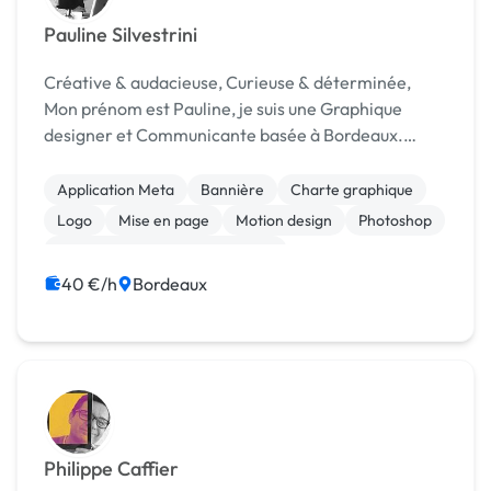
Pauline Silvestrini
Créative & audacieuse, Curieuse & déterminée,
Mon prénom est Pauline, je suis une Graphique
designer et Communicante basée à Bordeaux.
Diplômée d’un MBA Communication spécialité
Créations et Stratégies Publicitaires à l’EFAP, je
Application Meta
Bannière
Charte graphique
créée Pop Studio...
Logo
Mise en page
Motion design
Photoshop
Print (flyer, plaquette, affiche...)
Community management
Communication
40 €/h
Bordeaux
Philippe Caffier