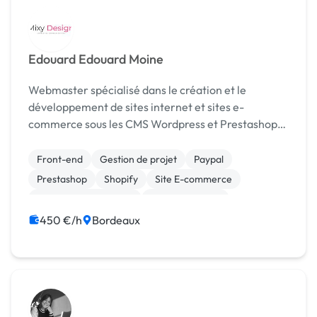
Edouard Edouard Moine
Webmaster spécialisé dans le création et le
développement de sites internet et sites e-
commerce sous les CMS Wordpress et Prestashop.
Graphiste et photographe professionnel, je réalise
tous vos contenus marketing pour votre stratégie
Front-end
Gestion de projet
Paypal
de communi...
Prestashop
Shopify
Site E-commerce
Système de paiement
WooCommerce
CSS, HTML, XML
Création de site internet
450 €/h
Bordeaux