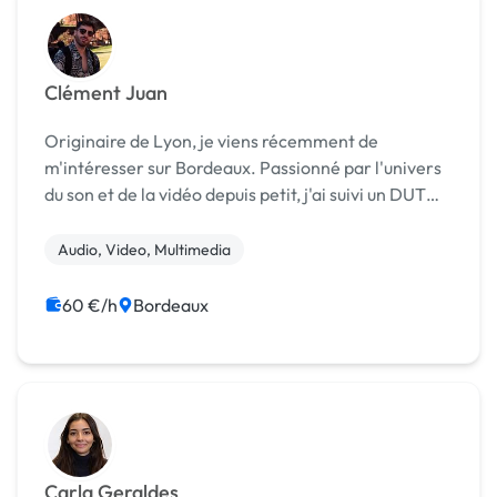
Clément Juan
Originaire de Lyon, je viens récemment de
m'intéresser sur Bordeaux. Passionné par l'univers
du son et de la vidéo depuis petit, j'ai suivi un DUT
des Métiers du Multimédia et de l'Internet puis une
Licence Professionnelle Techniques du Son et...
Audio, Video, Multimedia
60 €/h
Bordeaux
Carla Geraldes