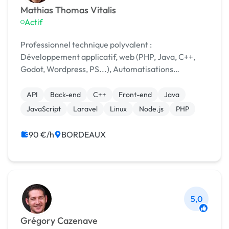
Mathias Thomas Vitalis
Actif
Professionnel technique polyvalent :
Développement applicatif, web (PHP, Java, C++,
Godot, Wordpress, PS...), Automatisations
Audiovisuel (DaVinci Resolve, montage,
étalonnage, réalisation, vfx)
API
Back-end
C++
Front-end
Java
JavaScript
Laravel
Linux
Node.js
PHP
90 €/h
BORDEAUX
5,0
Grégory Cazenave