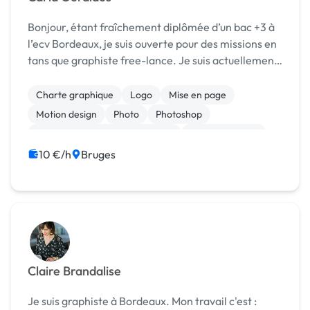
Bonjour, étant fraîchement diplômée d’un bac +3 à
l’ecv Bordeaux, je suis ouverte pour des missions en
tans que graphiste free-lance. Je suis actuellement
en master à l’ecv. Je suis passionnée de design et de
graphisme depuis l’enfance et je compt...
Charte graphique
Logo
Mise en page
Motion design
Photo
Photoshop
Print (flyer, plaquette, affiche...)
Communication
10 €/h
Bruges
Claire Brandalise
Je suis graphiste à Bordeaux. Mon travail c'est :