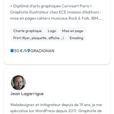
> Diplômé d’arts graphiques Corvisart Paris >
Graphiste illustrateur chez ECE (maison d’édition) :
mise en pages cahiers musicaux Rock & Folk, IBM,
Fédération française de tir à l’arc... > Graphiste
chez D10 Polaris > Graphiste au studio Tire...
Charte graphique
Logo
Mise en page
Print (flyer, plaquette, affiche...)
Emailing
50 €/h
GRADIGNAN
Jean Lagarrigue
Webdesigner et intégrateur depuis de 19 ans, je me
spécialise sur WordPress depuis 2011. Graphiste de