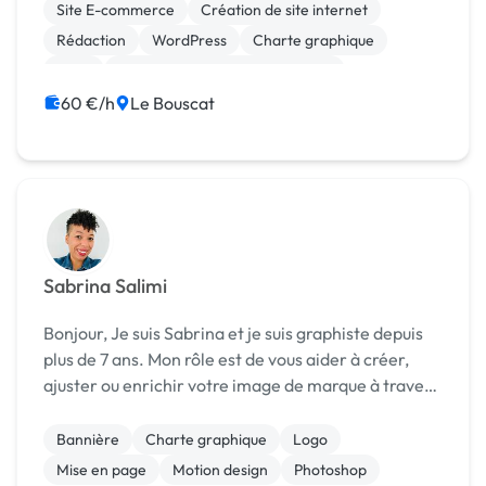
entendre vos idées et crée un univers...
Site E-commerce
Création de site internet
Rédaction
WordPress
Charte graphique
Logo
Print (flyer, plaquette, affiche...)
Community management
Google Ads
60 €/h
Le Bouscat
Marketing
Sabrina Salimi
Bonjour, Je suis Sabrina et je suis graphiste depuis
plus de 7 ans. Mon rôle est de vous aider à créer,
ajuster ou enrichir votre image de marque à travers
votre identité visuelle vos supports de
communication ou encore votre site web. Je su...
Bannière
Charte graphique
Logo
Mise en page
Motion design
Photoshop