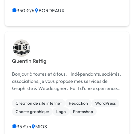
350 €/h
BORDEAUX
Quentin Rettig
Bonjour à toutes et à tous, Indépendants, sociétés,
associations, je vous propose mes services de
Graphiste & Webdesigner. Fort d'une experience
de plus de 20 ans dans les outils numériques, je vous
aide à vous démarquer de vos concurrents e...
Création de site internet
Rédaction
WordPress
Charte graphique
Logo
Photoshop
35 €/h
MIOS