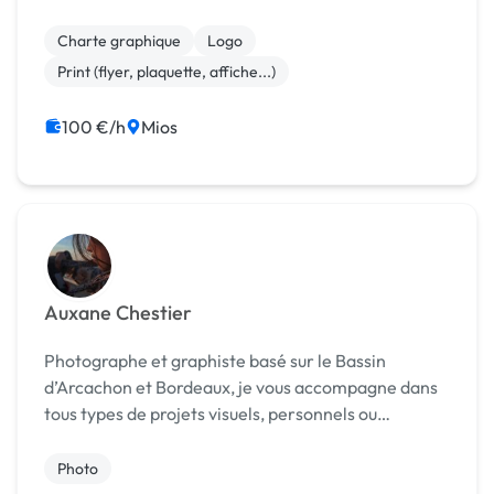
particuliers, je vous accompagne dans la réalisation
de
Charte graphique
Logo
Print (flyer, plaquette, affiche...)
100 €/h
Mios
Auxane Chestier
Photographe et graphiste basé sur le Bassin
d’Arcachon et Bordeaux, je vous accompagne dans
tous types de projets visuels, personnels ou
professionnels. Mon approche mêle créativité,
simplicité et sen
Photo