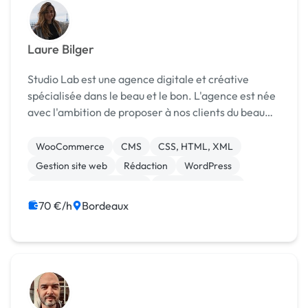
Laure Bilger
Studio Lab est une agence digitale et créative
spécialisée dans le beau et le bon. L'agence est née
avec l'ambition de proposer à nos clients du beau
efficace et surtout accessible ! Chacun de nos
projets est une réponse unique et sensible ...
WooCommerce
CMS
CSS, HTML, XML
Gestion site web
Rédaction
WordPress
Audio, Video, Multimedia
Charte graphique
Logo
Photo
70 €/h
Bordeaux