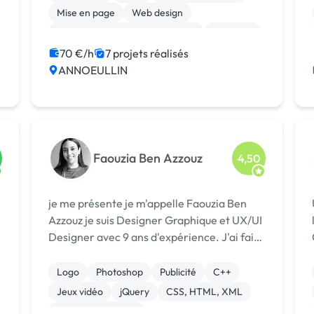
graphiques, flyers, affiches, plaquettes,
Mise en page
Web design
motion design...
Print (flyer, plaquette, affiche...)
Bannière
Motion design
70 €/h
7 projets réalisés
ANNOEULLIN
Création ou conversion ebook
Faouzia Ben Azzouz
4,50
je me présente je m'appelle Faouzia Ben
Azzouz je suis Designer Graphique et UX/UI
Designer avec 9 ans d'expérience. J'ai fait
tout ce qu'est Habillage de site Web ,
Mal
bannières Web + Mobile et Affiches et des
Logo
Photoshop
Publicité
C++
vidéos et animation et les panneaux ...
Jeux vidéo
jQuery
CSS, HTML, XML
Integration HTML