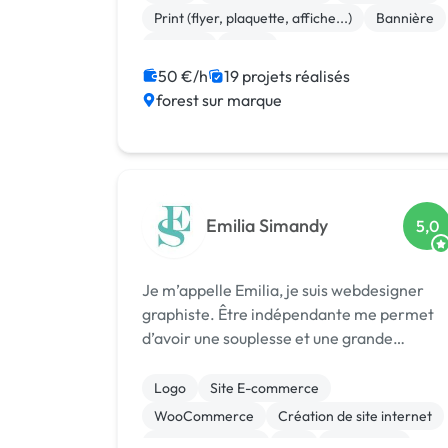
Print (flyer, plaquette, affiche...)
Bannière
Boutons
Photo
50 €/h
19 projets réalisés
forest sur marque
Emilia Simandy
5,0
Je m’appelle Emilia, je suis webdesigner
graphiste. Être indépendante me permet
d’avoir une souplesse et une grande
réactivité. Cela facilite également les
échanges humains et une interaction
Logo
Site E-commerce
conviviale, que j’estime indispensables.
WooCommerce
Création de site internet
Avec ma form...
Gestion site web
Wix
WordPress