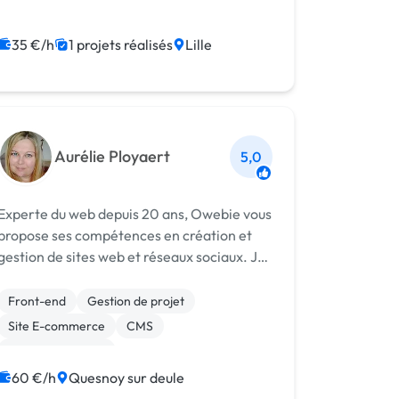
Migration ou refonte de site
35 €/h
1 projets réalisés
Lille
Relecture, correction
WordPress
Netlinking
Référencement, liens
Aurélie Ployaert
5,0
Experte du web depuis 20 ans, Owebie vous
propose ses compétences en création et
gestion de sites web et réseaux sociaux. Je
forme aussi les particuliers à bien utiliser
leur PC et les réseaux.
Front-end
Gestion de projet
Site E-commerce
CMS
CSS, HTML, XML
Création de site internet
Drupal
60 €/h
Quesnoy sur deule