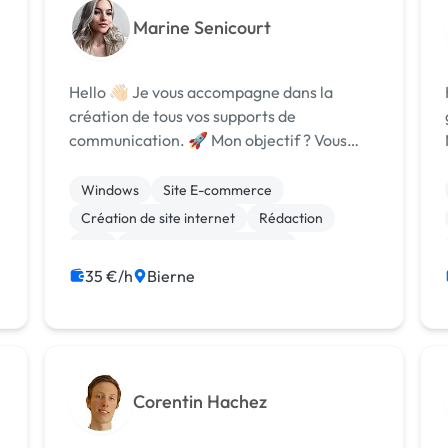
Marine Senicourt
Hello 👋🏻 Je vous accompagne dans la
création de tous vos supports de
communication. 🚀 Mon objectif ? Vous
aidez à vous démarquer de la concurrence
en vous offrant des solutions graphiques
Windows
Site E-commerce
uniques en accord avec votre image et vos
Création de site internet
Rédaction
valeurs. [U...
Wix
Audio, Video, Multimedia
Bannière
Charte graphique
Logo
35 €/h
Bierne
Mise en page
Corentin Hachez