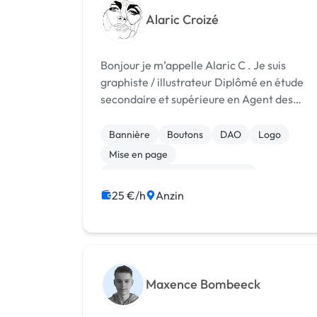
Alaric Croizé
Bonjour je m’appelle Alaric C . Je suis
graphiste / illustrateur Diplômé en étude
secondaire et supérieure en Agent des
métiers de la Publicité ainsi que Junior
Désigner Produit .
Bannière
Boutons
DAO
Logo
Mise en page
Print (flyer, plaquette, affiche...)
25 €/h
Anzin
Maxence Bombeeck