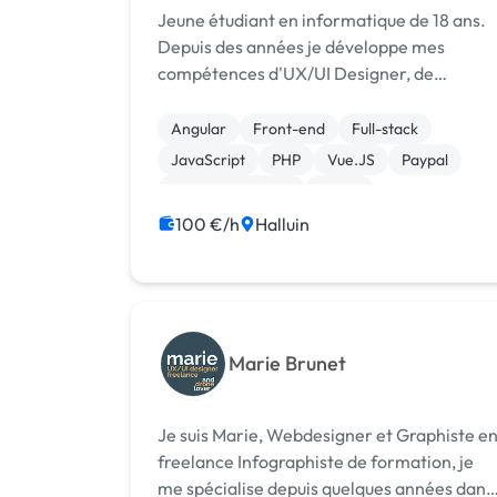
Jeune étudiant en informatique de 18 ans.
Depuis des années je développe mes
compétences d'UX/UI Designer, de
Graphiste et de développeur web.
Actuellement en école en parallèle de mon
Angular
Front-end
Full-stack
activité, je me consacre à ma clientèle sur
JavaScript
PHP
Vue.JS
Paypal
mon temps libre.
Site E-commerce
Stripe
Système de paiement
100 €/h
Halluin
Marie Brunet
Je suis Marie, Webdesigner et Graphiste e
freelance Infographiste de formation, je
me spécialise depuis quelques années dans