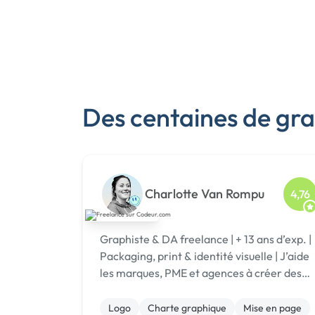
Des centaines de grap
Charlotte Van Rompu
4,76
Graphiste & DA freelance | + 13 ans d’exp. |
Packaging, print & identité visuelle | J’aide
les marques, PME et agences à créer des
supports print clairs, cohérents et
impactants.
Logo
Charte graphique
Mise en page