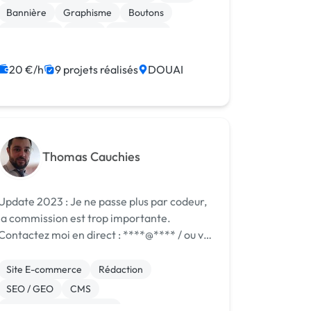
jour & Nouveautés : Pour un changement
Bannière
Graphisme
Boutons
intégra...
Graphisme
Photo
Graphisme
Emailing
20 €/h
9 projets réalisés
DOUAI
Thomas Cauchies
Update 2023 : Je ne passe plus par codeur,
la commission est trop importante.
Contactez moi en direct : ****@**** / ou via
t. Consultant et expert SEO en agence,
j'accompagne au quotidien différents
Site E-commerce
Rédaction
clients dans : - Le volet techni...
SEO / GEO
CMS
Création de site internet