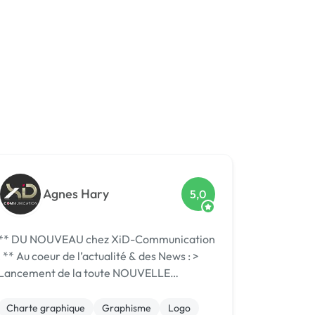
Agnes Hary
5,0
NOUVEAU chez XiD-Communication
ctualité & des News : >
Lancement de la toute NOUVELLE
VERSION DU SITE INTERNET "[URL
ASQUÉE]" : Refonte graphique, Mises à
Charte graphique
Graphisme
Logo