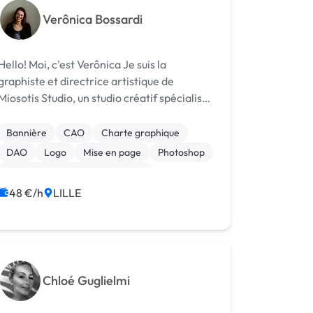
Verônica Bossardi
Hello! Moi, c'est Verônica Je suis la
graphiste et directrice artistique de
Miosotis Studio, un studio créatif spécialisé
dans la création de marques, de sites web
et d'autres supports de communication
Bannière
CAO
Charte graphique
pour les petites et moyennes entreprises
DAO
Logo
Mise en page
Photoshop
-...
Print (flyer, plaquette, affiche...)
48 €/h
LILLE
Chloé Guglielmi