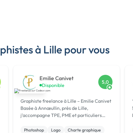
histes à Lille pour vous
Emilie Canivet
5,0
Disponible
Graphiste freelance à Lille – Emilie Canivet
** DU 
Basée à Annœullin, près de Lille,
! ** Au coeur de l’a
j’accompagne TPE, PME et particuliers
dans la création de supports de
communication sur-mesure : logos, chartes
M
Photoshop
Logo
Charte graphique