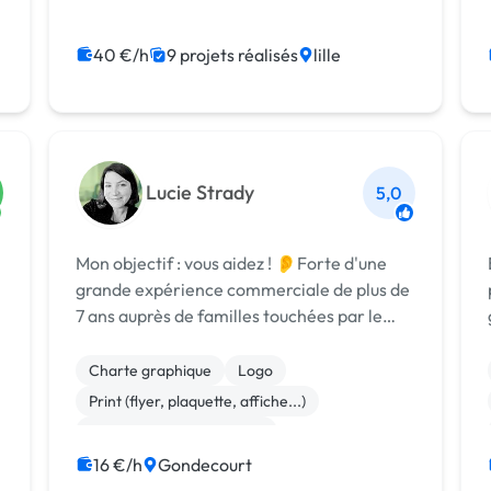
Audio, Video, Multimedia
40 €/h
9 projets réalisés
lille
Charte graphique
Lucie Strady
5,0
Mon objectif : vous aidez ! 👂Forte d'une
grande expérience commerciale de plus de
7 ans auprès de familles touchées par le
handicap ♿, L'ÉCOUTE est est pour moi la
valeur à mettre en avant aussi bien
Charte graphique
Logo
personnellement que professionnellement.
Print (flyer, plaquette, affiche...)
E...
Community management
16 €/h
Gondecourt