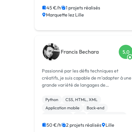
Bannière
Charte graphique
45 €/h
1 projets réalisés
Marquette lez Lille
Mise en page
Francis Bechara
5,0
Passionné par les défis techniques et
créatifs, je suis capable de m’adapter à une
grande variété de langages de
développement et de technologies pour
répondre avec précision à vos besoins. Mon
Python
CSS, HTML, XML
expertise ne se limite pas à un langage
Application mobile
Back-end
spécifiqu...
Ruby on Rails
iOS
Charte graphique
50 €/h
2 projets réalisés
Lille