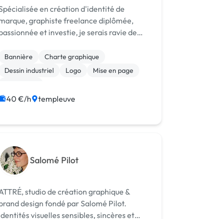
Spécialisée en création d'identité de
marque, graphiste freelance diplômée,
passionnée et investie, je serais ravie de
prendre part à votre projet et veillerai à ce
qu'il soit efficace et vous corresponde dans
Bannière
Charte graphique
les moindres détails. Si vous êtes p...
Dessin industriel
Logo
Mise en page
Photoshop
Print (flyer, plaquette, affiche...)
40 €/h
templeuve
Salomé Pilot
ATTRÉ, studio de création graphique &
brand design fondé par Salomé Pilot.
Identités visuelles sensibles, sincères et