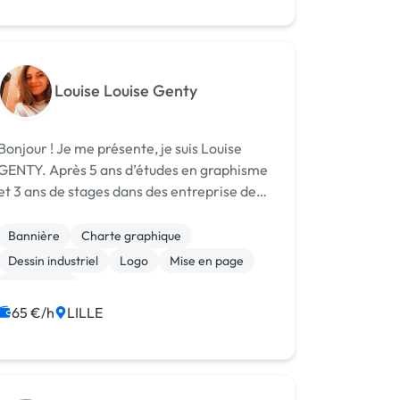
Experience utilisateur
Gestion site web
Integration HTML
Louise Louise Genty
njour ! Je me présente, je suis Louise
NTY. Après 5 ans d’études en graphisme
et 3 ans de stages dans des entreprise de
graphisme, je me lance dans le monde de la
Freelance graphiste. 21 ans, motivée,
Bannière
Charte graphique
créative et sérieuse je suis à la re...
Dessin industriel
Logo
Mise en page
Photoshop
65 €/h
LILLE