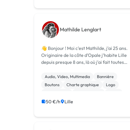
Mathilde Lenglart
👋 Bonjour ! Moi c’est Mathilde, j’ai 25 ans.
Originaire de la côte d’Opale j’habite Lille
depuis presque 8 ans, là où j’ai fait toutes
mes études. ✍️ J’ai commencé mon
parcours supérieur dans l’art par une
Audio, Video, Multimedia
Bannière
Manaa (mise à niveau en Art Appliqué...
Boutons
Charte graphique
Logo
Mise en page
Motion design
Photo
Photoshop
50 €/h
Lille
Print (flyer, plaquette, affiche...)