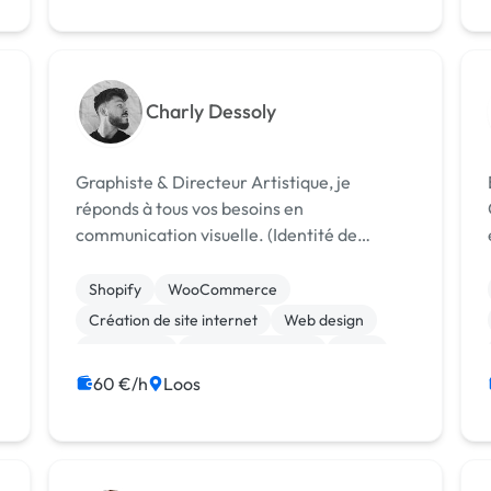
Charly Dessoly
Graphiste & Directeur Artistique, je
Bo
réponds à tous vos besoins en
GE
communication visuelle. (Identité de
marque, Branding, Communication,
Webdesign et plus encore...)
Shopify
WooCommerce
Création de site internet
Web design
WordPress
Charte graphique
Logo
Mise en page
Photoshop
60 €/h
Loos
Print (flyer, plaquette, affiche...)