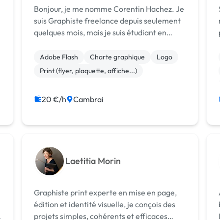
Bonjour, je me nomme Corentin Hachez. Je
suis Graphiste freelance depuis seulement
quelques mois, mais je suis étudiant en
graphisme depuis 2 ans maintenant. J'ai
déjà travailler sur de nombreux projets,
Adobe Flash
Charte graphique
Logo
comme pour des associations, des clubs
Print (flyer, plaquette, affiche...)
spo...
20 €/h
Cambrai
Laetitia Morin
n
Graphiste print experte en mise en page,
édition et identité visuelle, je conçois des
projets simples, cohérents et efficaces