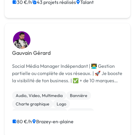
Bannière
Boutons
30 €/h
43 projets réalisés
Talant
Gauvain Gérard
Social Média Manager Indépendant | 👨‍💻 Gestion
partielle ou complète de vos réseaux. | 🚀 Je booste
la visibilité de ton business. | ✅ + de 10 marques
accompagnées avec Cassis
Audio, Video, Multimedia
Bannière
Charte graphique
Logo
Community management
Marketing
Communication
80 €/h
Brazey-en-plaine