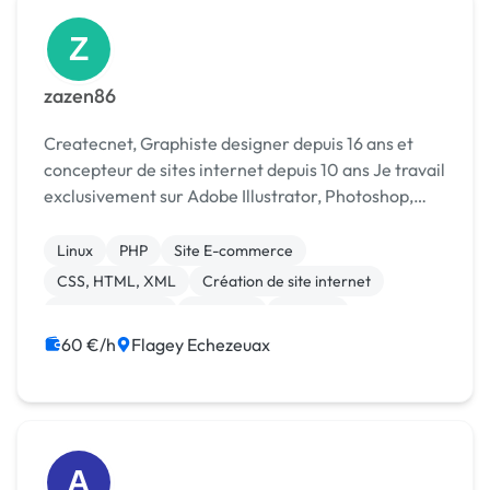
Z
zazen86
Createcnet, Graphiste designer depuis 16 ans et
concepteur de sites internet depuis 10 ans Je travail
exclusivement sur Adobe Illustrator, Photoshop,
InDesign pour votre communication print Pour la
conception de site internet vitrine, E-c...
Linux
PHP
Site E-commerce
CSS, HTML, XML
Création de site internet
Site clé en main
Bannière
Boutons
Charte graphique
Logo
60 €/h
Flagey Echezeuax
A