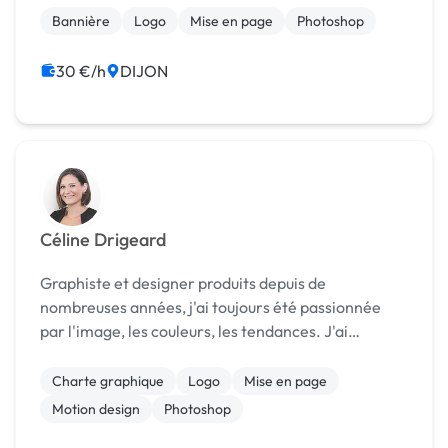
3 ans d'expériences en maison d'édi...
Bannière
Logo
Mise en page
Photoshop
30 €/h
DIJON
Céline Drigeard
Graphiste et designer produits depuis de
nombreuses années, j'ai toujours été passionnée
par l'image, les couleurs, les tendances. J'ai
collaboré avec différents services marketing me
permettant d'analyser les besoins graphiques mais
Charte graphique
Logo
Mise en page
aussi avoi...
Motion design
Photoshop