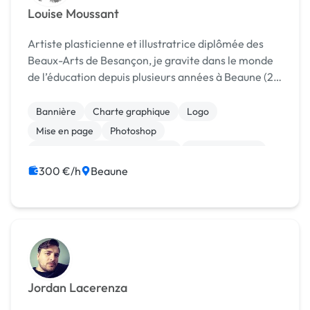
Louise Moussant
Artiste plasticienne et illustratrice diplômée des
Beaux-Arts de Besançon, je gravite dans le monde
de l’éducation depuis plusieurs années à Beaune (21)
où je déploie des ateliers collectifs autour des arts
plastiques ou de la citoyenneté et j’acc...
Bannière
Charte graphique
Logo
Mise en page
Photoshop
Print (flyer, plaquette, affiche...)
Communication
Création ou conversion ebook
300 €/h
Beaune
Jordan Lacerenza