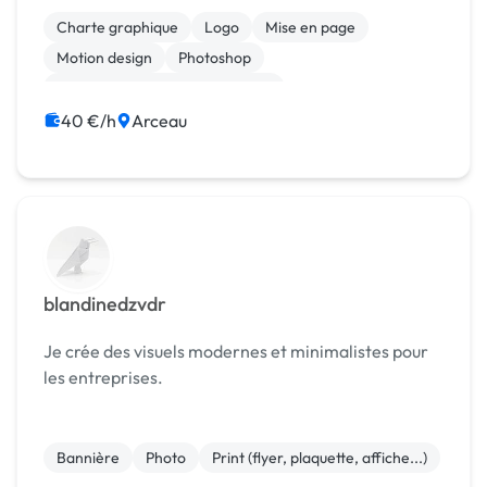
des collections de produits, les ai mises en valeur
Charte graphique
Logo
Mise en page
e...
Motion design
Photoshop
Print (flyer, plaquette, affiche...)
40 €/h
Arceau
blandinedzvdr
Je crée des visuels modernes et minimalistes pour
les entreprises.
Bannière
Photo
Print (flyer, plaquette, affiche...)