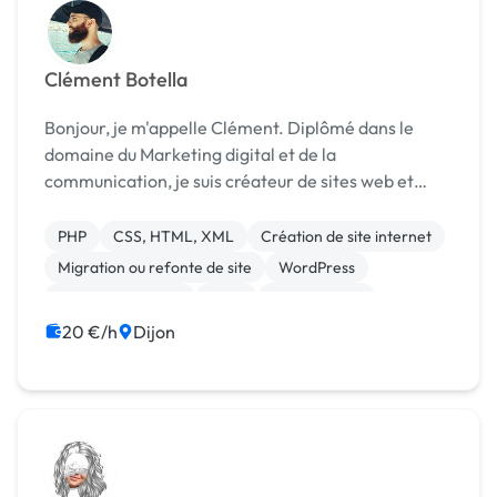
Clément Botella
Bonjour, je m'appelle Clément. Diplômé dans le
domaine du Marketing digital et de la
communication, je suis créateur de sites web et
graphiste freelance. Je propose des supports de
communication adaptés et efficaces qui
PHP
CSS, HTML, XML
Création de site internet
permettront d'atteindre vos...
Migration ou refonte de site
WordPress
Charte graphique
Logo
Mise en page
Print (flyer, plaquette, affiche...)
SEO / GEO
20 €/h
Dijon