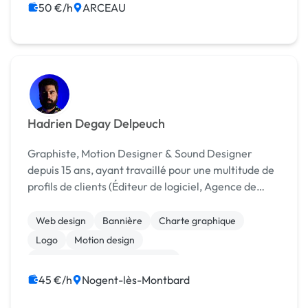
50 €/h
ARCEAU
Hadrien Degay Delpeuch
Graphiste, Motion Designer & Sound Designer
depuis 15 ans, ayant travaillé pour une multitude de
profils de clients (Éditeur de logiciel, Agence de
publicité, Label de musique, Artisans, Designers...),
je me présente comme un profil maitrisant la ...
Web design
Bannière
Charte graphique
Logo
Motion design
Print (flyer, plaquette, affiche...)
45 €/h
Nogent-lès-Montbard