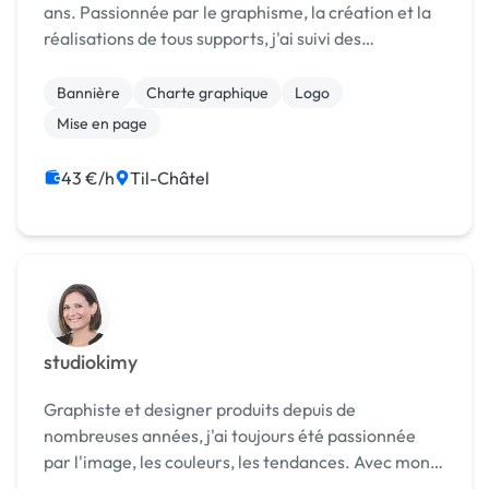
ans. Passionnée par le graphisme, la création et la
réalisations de tous supports, j'ai suivi des
formations en Infographie 2D et en Design
Graphique, et j'ai plus de 4 ans d'expérience en
Bannière
Charte graphique
Logo
info...
Mise en page
43 €/h
Til-Châtel
studiokimy
Graphiste et designer produits depuis de
nombreuses années, j'ai toujours été passionnée
par l'image, les couleurs, les tendances. Avec mon
expérience au sein d'un service marketing j'ai créé