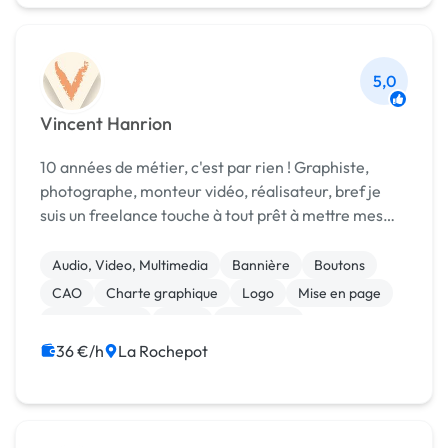
5,0
Vincent Hanrion
10 années de métier, c'est par rien ! Graphiste,
photographe, monteur vidéo, réalisateur, bref je
suis un freelance touche à tout prêt à mettre mes
compétences et mon expérience à votre service.
Basé à Dijon, je travaille seul entre la France et ...
Audio, Video, Multimedia
Bannière
Boutons
CAO
Charte graphique
Logo
Mise en page
Motion design
Photo
Photoshop
36 €/h
La Rochepot