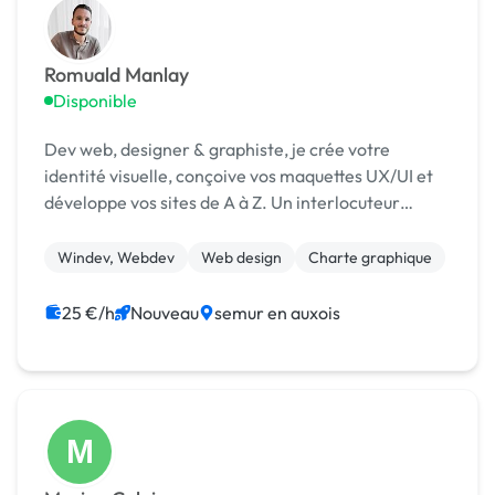
Romuald Manlay
Disponible
Dev web, designer & graphiste, je crée votre
identité visuelle, conçoive vos maquettes UX/UI et
développe vos sites de A à Z. Un interlocuteur
unique pour un projet moderne, rapide et sur
mesure !
Windev, Webdev
Web design
Charte graphique
25 €/h
Nouveau
semur en auxois
M