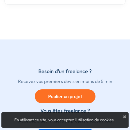
Besoin d'un freelance ?
Recevez vos premiers devis en moins de 5 min
Publier un projet
Vous êtes freelance ?
×
En utilisant ce site, vous acceptez l'utilisation de cookies
.
Accédez à des milliers de projets chaque mois