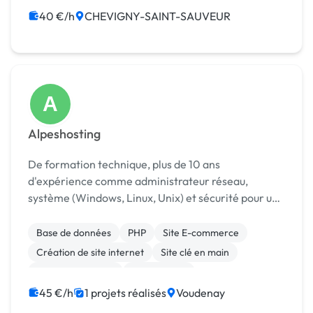
40 €/h
CHEVIGNY-SAINT-SAUVEUR
A
Alpeshosting
De formation technique, plus de 10 ans
d'expérience comme administrateur réseau,
système (Windows, Linux, Unix) et sécurité pour un
grand compte (plus de 650 Stations de travail - 45
serveurs - 7 sites + le Siège). Chef d'entreprise
Base de données
PHP
Site E-commerce
depuis juin...
Création de site internet
Site clé en main
Charte graphique
Infogérance
Infrastructure et réseaux
Sécurité
Publicité
45 €/h
1 projets réalisés
Voudenay