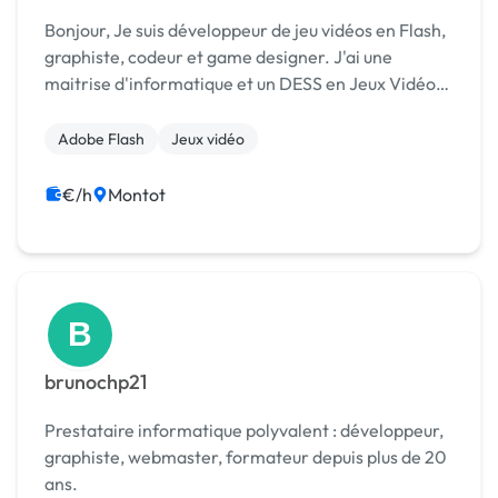
Bonjour, Je suis développeur de jeu vidéos en Flash,
graphiste, codeur et game designer. J'ai une
maitrise d'informatique et un DESS en Jeux Vidéos
et Medias Interactifs spécialité graphiste. J'ai
effectué un stage d'illustrateur sur le MMO...
Adobe Flash
Jeux vidéo
€/h
Montot
B
brunochp21
Prestataire informatique polyvalent : développeur,
graphiste, webmaster, formateur depuis plus de 20
ans.