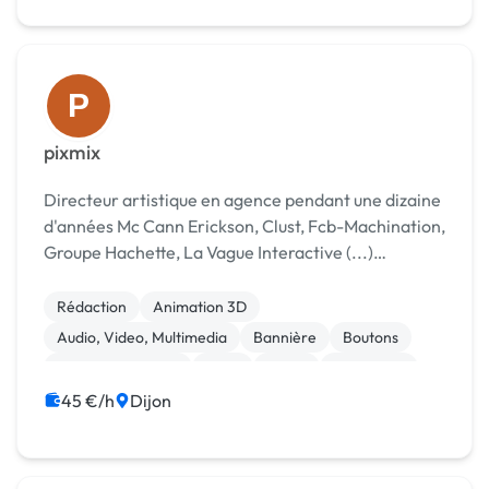
P
pixmix
Directeur artistique en agence pendant une dizaine
d'années Mc Cann Erickson, Clust, Fcb-Machination,
Groupe Hachette, La Vague Interactive (...)
Freelance aujourd'hui Offre de services et de
conseils en communication online / offline (Co...
Rédaction
Animation 3D
Audio, Video, Multimedia
Bannière
Boutons
Charte graphique
Logo
Photo
Formation
Publicité
45 €/h
Dijon