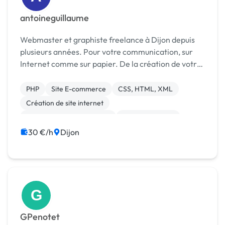
antoineguillaume
Webmaster et graphiste freelance à Dijon depuis
plusieurs années. Pour votre communication, sur
Internet comme sur papier. De la création de votre
site à son référencement, tout en passant par ses
mises à jour, avec une pointe de graphisme.....
PHP
Site E-commerce
CSS, HTML, XML
Création de site internet
Développement spécifique
Gestion site web
Site clé en main
Charte graphique
Logo
30 €/h
Dijon
Formation
G
GPenotet