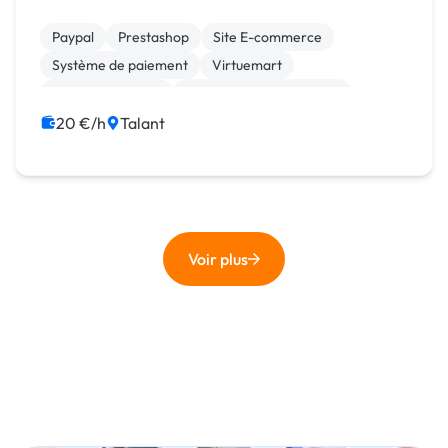
Paypal
Prestashop
Site E-commerce
Système de paiement
Virtuemart
CSS, HTML, XML
Création de site internet
Joomla
Site clé en main
WordPress
20 €/h
Talant
Voir plus