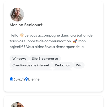
Marine Senicourt
Hello 👋🏻 Je vous accompagne dans la création de
tous vos supports de communication. 🚀 Mon
objectif ? Vous aidez à vous démarquer de la
concurrence en vous offrant des solutions
graphiques uniques en accord avec votre image et
Windows
Site E-commerce
vos valeurs. [U...
Création de site internet
Rédaction
Wix
Audio, Video, Multimedia
Bannière
Charte graphique
Logo
Mise en page
35 €/h
Bierne