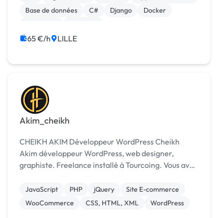
FullSta...
Base de données
C#
Django
Docker
Front-end
Full-stack
65 €/h
LILLE
Akim_cheikh
CHEIKH AKIM Développeur WordPress Cheikh
Akim développeur WordPress, web designer,
graphiste. Freelance installé à Tourcoing. Vous avez
un projet création de site web, maquette pour votre
site, logo, dépliant, affichage numérique, réseaux
JavaScript
PHP
jQuery
Site E-commerce
s...
WooCommerce
CSS, HTML, XML
WordPress