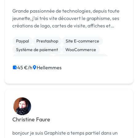
Grande passionnée de technologies, depuis toute
jeunette, j’ai très vite découvert le graphisme, ses
créations de logo, cartes de visite, affiches et
flyers… Dès ma découverte du monde du web, plus
particulièrement du webdesign avec la création
Paypal
Prestashop
Site E-commerce
de...
Système de paiement
WooCommerce
CSS, HTML, XML
Création de site internet
Experience utilisateur
Gestion site web
45 €/h
Hellemmes
Integration HTML
Christine Faure
bonjour je suis Graphiste a temps partiel dans un