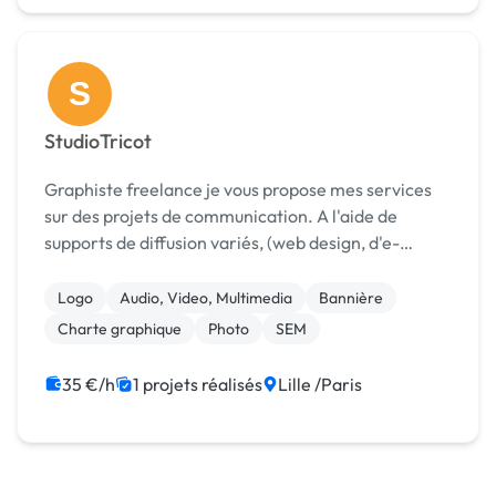
S
StudioTricot
Graphiste freelance je vous propose mes services
sur des projets de communication. A l'aide de
supports de diffusion variés, (web design, d'e-
mailing, affiches, leaflets, logo, catalogues,
identités graphiques, illustrations...) et également
Logo
Audio, Video, Multimedia
Bannière
des ...
Charte graphique
Photo
SEM
35 €/h
1 projets réalisés
Lille /Paris