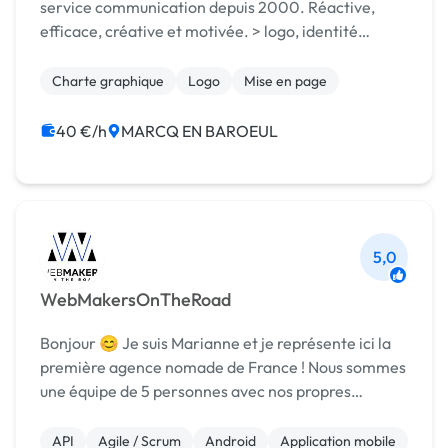
service communication depuis 2000. Réactive,
efficace, créative et motivée. > logo, identité
visuelle > plaquettes, flyer, affiches... > édition
Charte graphique
Logo
Mise en page
40 €/h
MARCQ EN BAROEUL
5,0
WebMakersOnTheRoad
Bonjour 😊 Je suis Marianne et je représente ici la
première agence nomade de France ! Nous sommes
une équipe de 5 personnes avec nos propres
compétences et savoir-faire respectifs 🔵 Sylvain,
fondateur de l'agence et développeur senior
API
Agile / Scrum
Android
Application mobile