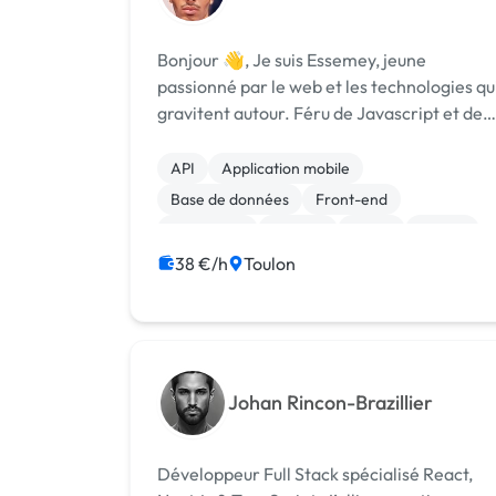
Eyango
Bonjour 👋, Je suis Essemey, jeune
passionné par le web et les technologies qu
gravitent autour. Féru de Javascript et de
son écosystème, je suis un adepte du
framework React, que j’utilise au quotidien
API
Application mobile
et dont j’ai une compréhension en prof...
Base de données
Front-end
JavaScript
Node.js
React
Vue.JS
Windows
CSS, HTML, XML
38 €/h
Toulon
Johan Rincon-Brazillier
Développeur Full Stack spécialisé React,