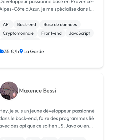
Développeur passionné basé en Provence-
Alpes-Côte d'Azur, je me spécialise dans la
création d'applications web modernes et
performantes. Ma curiosité naturelle et
API
Back-end
Base de données
mon attention aux détails me poussent à
Cryptomonnaie
Front-end
JavaScript
livrer ...
Node.js
React
Création de site internet
35 €/h
La Garde
Integration HTML
Maxence Bessi
Hey, je suis un jeune développeur passionné
dans le back-end, faire des programmes lié
avec des api que ce soit en JS, Java ou en
C++, créer des applications sans ou avec