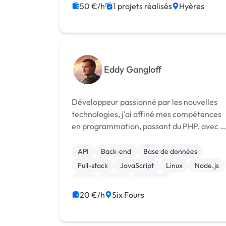
50 €/h
1 projets réalisés
Hyères
Eddy Gangloff
Développeur passionné par les nouvelles
technologies, j'ai affiné mes compétences
en programmation, passant du PHP, avec e
sans frameworks, aux langages JavaScript
puis TypeScript. Côté frontend, j'ai une
API
Back-end
Base de données
expertise avérée dans l'utilisation de Vu...
Full-stack
JavaScript
Linux
Node.js
PHP
Python
Symfony
20 €/h
Six Fours