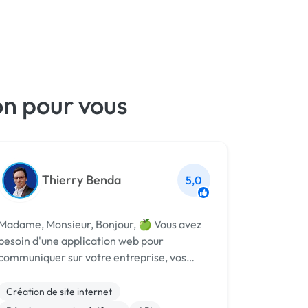
on pour vous
Thierry Benda
5,0
Madame, Monsieur, Bonjour, 🍏 Vous avez
besoin d'une application web pour
communiquer sur votre entreprise, vos
talents, vos expertises, vos prochains livres
ou encore vos prochains événements
Création de site internet
usiness ? Je peux réaliser les applications