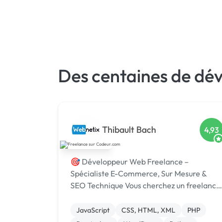
Des centaines de dév
Thibault Bach
4,93
🎯 Développeur Web Freelance –
Spécialiste E-Commerce, Sur Mesure &
SEO Technique Vous cherchez un freelance
fiable, expérimenté et réactif pour donner
vie à votre projet web ? Je mets à votre
JavaScript
CSS, HTML, XML
PHP
service plus de 20 ans d’expérience, dont