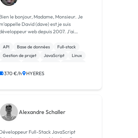
Bien le bonjour, Madame, Monsieur. Je
m’appelle David (dave) est je suis
développeur web depuis 2007. J'ai
commencé par du PHP, ensuite une petite
pose dans l'administration réseau système
API
Base de données
Full-stack
Linux et me voici de nouveau dans le web
Gestion de projet
JavaScript
Linux
mais en JavaScri...
Node.js
React
Vue.JS
Windows
370 €/h
HYERES
Alexandre Schaller
Développeur Full-Stack JavaScript