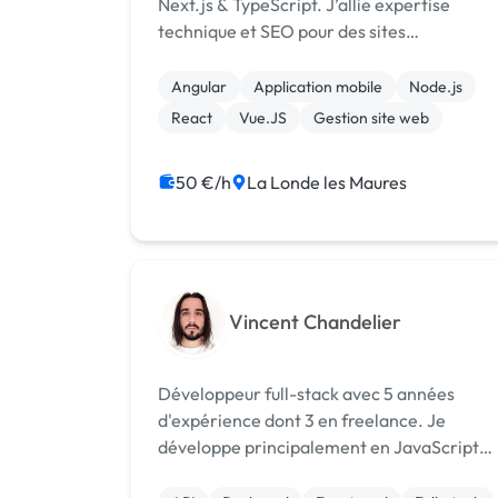
Next.js & TypeScript. J’allie expertise
technique et SEO pour des sites
performants et bien référencés.
Angular
Application mobile
Node.js
React
Vue.JS
Gestion site web
50 €/h
La Londe les Maures
Vincent Chandelier
Développeur full-stack avec 5 années
d'expérience dont 3 en freelance. Je
développe principalement en JavaScript
(Next.js / React) et j’ai de l’expérience en