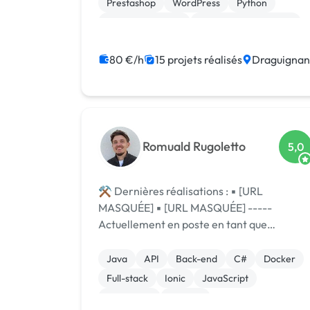
Prestashop
WordPress
Python
plus de 10...
Site E-commerce
Système de paiement
Création de site internet
Gestion site web
80 €/h
15 projets réalisés
Draguignan
Romuald Rugoletto
5,0
⚒️ Dernières réalisations : ▪ [URL
MASQUÉE] ▪ [URL MASQUÉE] -----
Actuellement en poste en tant que
développeur back-end, je suis à la
recherche de missions à réaliser sur mon
Java
API
Back-end
C#
Docker
temps libre. Fort de plusieurs années
Full-stack
Ionic
JavaScript
d'expérience en tant ...
Jeux vidéo
Node.js