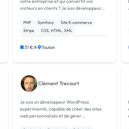
votre entreprise et qui convertit vos
visiteurs en clients ? Je suis développeur
web freelance, spécialisé dans la création
de sites performants, modernes et sur-
PHP
Symfony
Site E-commerce
mesure. Mon objectif : vous offrir bien...
Stripe
CSS, HTML, XML
Création de site internet
Gestion site web
Migration ou refonte de site
31 €/h
Toulon
Modules et composants
Clément Trecourt
Je suis un développeur WordPress
expérimenté, capable de créer des sites
web personnalisés et de gérer
efficacement les projets WordPress. Je suis