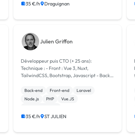
35 €/h
Draguignan
Julien Griffon
Développeur puis CTO (+ 25 ans):
Technique : - Front : Vue 3, Nuxt,
t
TailwindCSS, Bootstrap, Javascript - Back :
Php, Java, Laravel, NodeJS, Express,
WebSocket - Sgbd : MySQL, MongoDB
Back-end
Front-end
Laravel
Atlas, Mongoose, SQLite, DynamoDB -
Node.js
PHP
Vue.JS
Administration : Linu...
Site E-commerce
Création de site internet
Gestion site web
35 €/h
ST JULIEN
Migration ou refonte de site