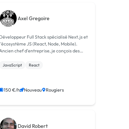
Axel Gregoire
Développeur Full Stack spécialisé Next.js et
l'écosystème JS (React, Node, Mobile).
Ancien chef d'entreprise, je conçois des
applications web et mobiles performantes
avec une veille constante sur l'IA
JavaScript
React
150 €/h
Nouveau
Rougiers
David Robert