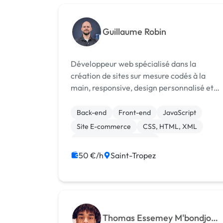
Guillaume Robin
Développeur web spécialisé dans la
création de sites sur mesure codés à la
main, responsive, design personnalisé et
optimisés SEO, 100 % à distance.
Back-end
Front-end
JavaScript
Site E-commerce
CSS, HTML, XML
Création de site internet
Experience utilisateur
Gestion site web
50 €/h
Saint-Tropez
Web design
Charte graphique
Thomas Essemey M'bondjo