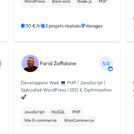
WordPress
Back-end
Node.js
PHP
React
Création de site internet
Experience utilisateur
Gestion site web
30 €/h
3 projets réalisés
Varages
Farid Zaffalone
5,0
Développeur Web 💻 PHP / JavaScript |
He
Spécialisé WordPress | SEO & Optimisation
à
🚀
JavaScript
MySQL
PHP
Site E-commerce
WooCommerce
CSS, HTML, XML
WordPress