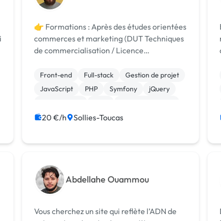
👉 Formations : Après des études orientées
i
commerces et marketing (DUT Techniques
de commercialisation / Licence
management de projets), j'ai décidé de
parfaire mon niveau en développement
Front-end
Full-stack
Gestion de projet
web à l'aide d'une formation développeur
JavaScript
PHP
Symfony
jQuery
web (RNCP Niveau ...
Dropshipping
CMS
CSS, HTML, XML
20 €/h
Sollies-Toucas
Abdellahe Ouammou
Vous cherchez un site qui reflète l’ADN de