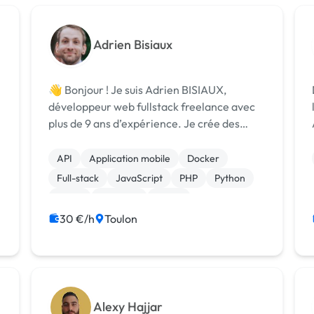
Adrien Bisiaux
👋 Bonjour ! Je suis Adrien BISIAUX,
développeur web fullstack freelance avec
plus de 9 ans d’expérience. Je crée des
applications web sur mesure, des CRM, des
intranets et des solutions métiers
API
Application mobile
Docker
performantes et évolutives. 🛠 Mes
Full-stack
JavaScript
PHP
Python
compétences clés...
React
Symfony
Stripe
30 €/h
Toulon
Alexy Hajjar