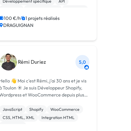
Développement spécifique
API
info...
Back-end
Base de données
Front-end
Jakarta EE
Java
JavaScript
Vue.JS
100 €/h
1 projets réalisés
DRAGUIGNAN
Rémi Duriez
5,0
llo 👋 Moi c'est Rémi, j'ai 30 ans et je vis
 Toulon ☀️ Je suis Développeur Shopify,
Wordpress et WooCommerce depuis plus
de 6 ans. Ma mission consiste à créer et
optimiser des sites e-commerce (Shopify,
JavaScript
Shopify
WooCommerce
WooCommerce) et des sites vitrines ...
CSS, HTML, XML
Integration HTML
WordPress