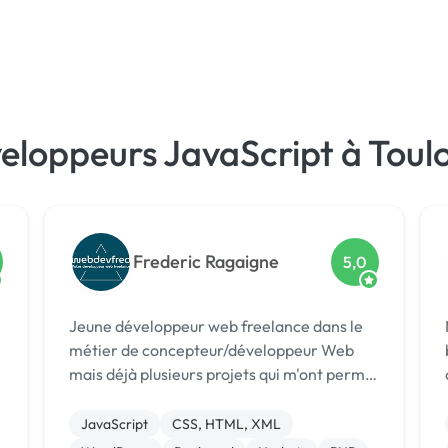
eloppeurs JavaScript à Toul
Frederic Ragaigne
5,0
Jeune développeur web freelance dans le
métier de concepteur/développeur Web
mais déjà plusieurs projets qui m'ont permis
d'acquérir les connaissances techniques, la
polyvalence et l’organisation nécessaires
JavaScript
CSS, HTML, XML
au développement d’applications Web (fr...
b