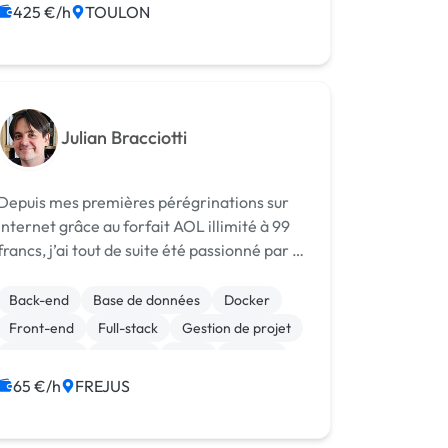
425 €/h
TOULON
Julian Bracciotti
Depuis mes premières pérégrinations sur
Internet grâce au forfait AOL illimité à 99
francs, j’ai tout de suite été passionné par le
web et son champ des possibles. Je me suis
donc orienté vers l’informatique et cela fait
Back-end
Base de données
Docker
plus de 10 ans que j'exerc...
Front-end
Full-stack
Gestion de projet
JavaScript
Laravel
Linux
MySQL
65 €/h
FREJUS