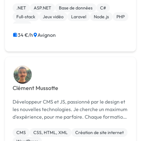
sur les besoins techniques dans les technologies ...
.NET
ASP.NET
Base de données
C#
Full-stack
Jeux vidéo
Laravel
Node.js
PHP
React
34 €/h
Avignon
Clément Mussotte
Développeur CMS et JS, passionné par le design et
les nouvelles technologies. Je cherche un maximum
d'expérience, pour me parfaire. Chaque formation
m'a apporté de nouvelles connaissance que je pense
pouvoir, aujourd'hui, mettre a disposition.
CMS
CSS, HTML, XML
Création de site internet