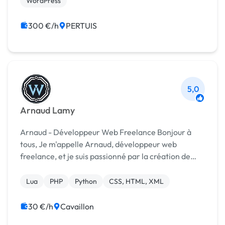
WordPress
300 €/h
PERTUIS
5,0
Arnaud Lamy
Arnaud - Développeur Web Freelance Bonjour à
tous, Je m'appelle Arnaud, développeur web
freelance, et je suis passionné par la création de
solutions numériques aussi efficaces qu'innovantes.
Avec une solide expérience dans le développement
Lua
PHP
Python
CSS, HTML, XML
d...
30 €/h
Cavaillon