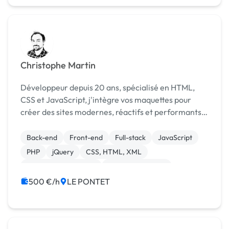
Christophe Martin
Développeur depuis 20 ans, spécialisé en HTML,
CSS et JavaScript, j'intègre vos maquettes pour
créer des sites modernes, réactifs et performants.
Avec une attention particulière à l'ergonomie et à
l'expérience utilisateur, je transforme vos idées ...
Back-end
Front-end
Full-stack
JavaScript
PHP
jQuery
CSS, HTML, XML
Experience utilisateur
Integration HTML
Landing page
500 €/h
LE PONTET