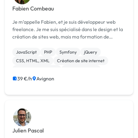
Fabien Combeau
Je m’appelle Fabien, et je suis développeur web
freelance. Je me suis spécialisé dans le design et la
création de sites web, mais ma formation de
développeur me permet d’être à l’aise avec
l'utilisation régulière des classiques PHP, HTML/CSS
JavaScript
PHP
Symfony
jQuery
et J...
CSS, HTML, XML
Création de site internet
Experience utilisateur
Gestion site web
Relecture, correction
Site clé en main
39 €/h
Avignon
Julien Pascal