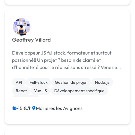
Geoffrey Villard
Développeur JS fullstack, formateur et surtout
passionné!! Un projet ? besoin de clarté et
d'honnêteté pour le réalisé sans stressé ? Venez en
discuté autour d'un café (sans bouger du canapé)
N'ayez crainte je ne mords que les souris
API
Full-stack
Gestion de projet
Node.js
(d'ordinat...
React
Vue.JS
Développement spécifique
WordPress
45 €/h
Morieres les Avignons