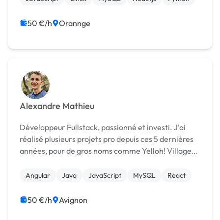
50 €/h
Orannge
Alexandre Mathieu
Développeur Fullstack, passionné et investi. J'ai
réalisé plusieurs projets pro depuis ces 5 dernières
années, pour de gros noms comme Yelloh! Villages,
PACK Solutions, et autres.. Confirmé en
développement Java, Angular, JS, MongoDB,
Angular
Java
JavaScript
MySQL
React
PostgreSQ...
50 €/h
Avignon