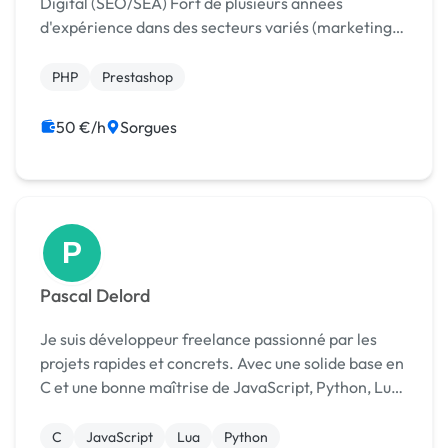
Digital (SEO/SEA) Fort de plusieurs années
d'expérience dans des secteurs variés (marketing
digital, développement web, design, et IT), je suis un
professionnel polyvalent capable de m'adapter à
PHP
Prestashop
diff...
50 €/h
Sorgues
P
Pascal Delord
Je suis développeur freelance passionné par les
projets rapides et concrets. Avec une solide base en
C et une bonne maîtrise de JavaScript, Python, Lua
et Node.js, j’aime créer des solutions efficaces et
simples à mettre en place : Sites web...
C
JavaScript
Lua
Python