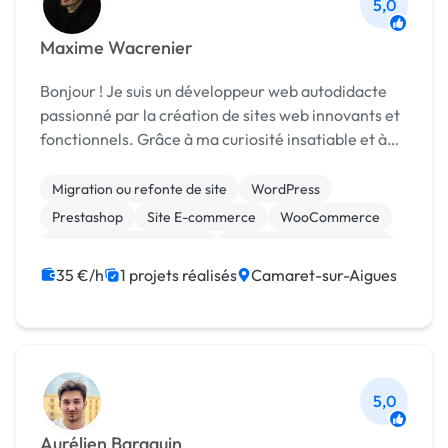
5,0
Maxime Wacrenier
Bonjour ! Je suis un développeur web autodidacte
passionné par la création de sites web innovants et
fonctionnels. Grâce à ma curiosité insatiable et à
ma détermination, j'ai acquis une solide expertise
dans le domaine du développement web, en app...
Migration ou refonte de site
WordPress
Prestashop
Site E-commerce
WooCommerce
Admin système, sécurité
Création de site internet
Gestion site web
Logo
Photoshop
35 €/h
1 projets réalisés
Camaret-sur-Aigues
5,0
Aurélien Baraquin