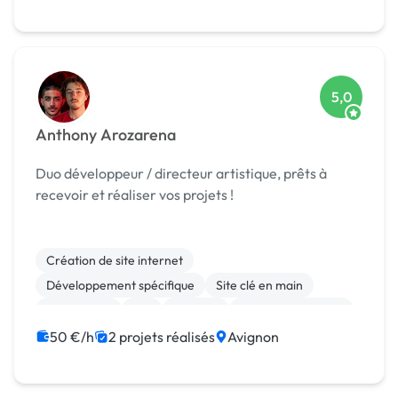
5,0
Anthony Arozarena
Duo développeur / directeur artistique, prêts à
recevoir et réaliser vos projets !
Création de site internet
Développement spécifique
Site clé en main
Web design
API
Android
Application mobile
Back-end
Front-end
JavaScript
50 €/h
2 projets réalisés
Avignon