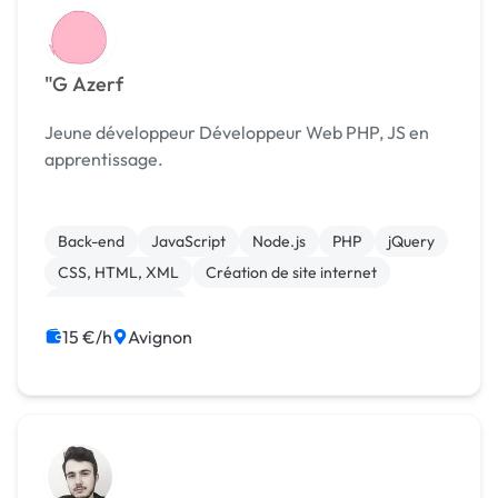
"G Azerf
Jeune développeur Développeur Web PHP, JS en
apprentissage.
Back-end
JavaScript
Node.js
PHP
jQuery
CSS, HTML, XML
Création de site internet
Gestion site web
15 €/h
Avignon