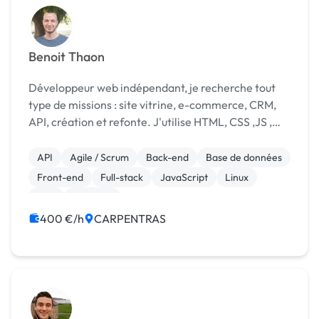
Benoit Thaon
Développeur web indépendant, je recherche tout
type de missions : site vitrine, e-commerce, CRM,
API, création et refonte. J'utilise HTML, CSS ,JS ,
PHP, base de données mysql, bootstrap, j'ai de
bonne notion en jQuery, des notions en Kendo et
API
Agile / Scrum
Back-end
Base de données
sp...
Front-end
Full-stack
JavaScript
Linux
PHP
Symfony
400 €/h
CARPENTRAS