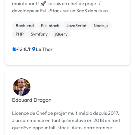
maintenant ! 🚀 Je suis un chef de projet /
développeur Full-Stack sur un SaaS depuis un
certain temps et je souhaite partager mes
compétence et ma motivation dans des vos projets
Back-end
Full-stack
JavaScript
Node.js
pour vous aidez à les con...
PHP
Symfony
jQuery
42 €/h
Le Thor
Edouard Dragon
Licence de Chef de projet multimédia depuis 2017.
J'ai commencé en tant qu'employé en 2018 en tant
que développeur full-stack. Auto-entrepreneur
dans le développement depuis 2021. J'interviens