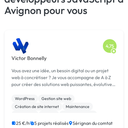
Avignon pour vous
4,75
Victor Bonnelly
Vous avez une idée, un besoin digital ou un projet
web à concrétiser ? Je vous accompagne de A à Z
pour créer des solutions web puissantes, évolutives
et taillées pour votre business.
WordPress
Gestion site web
Création de site internet
Maintenance
Prestashop
Shopify
Site E-commerce
WooCommerce
CSS, HTML, XML
Joomla
25 €/h
5 projets réalisés
Sérignan du comtat