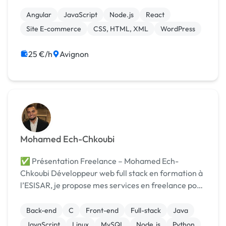
web modernes, accessibles et performantes. Mon
approche holistique me permet d'assurer une
Angular
JavaScript
Node.js
React
expér...
Site E-commerce
CSS, HTML, XML
WordPress
25 €/h
Avignon
Mohamed Ech-Chkoubi
✅ Présentation Freelance – Mohamed Ech-
Chkoubi Développeur web full stack en formation à
l’ESISAR, je propose mes services en freelance pour
la création de sites vitrines, e-commerce, ou la
gestion de données (automatisation, conversion
Back-end
C
Front-end
Full-stack
Java
PDF → E...
JavaScript
Linux
MySQL
Node.js
Python