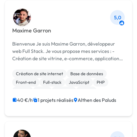
5,0
Maxime Garron
Bienvenue Je suis Maxime Garron, développeur
web Full Stack. Je vous propose mes services : -
Création de site vitrine, e-commerce, application
Web. - Développement de fonctionnalités Front /
Back, animations, débogage. - Renseignements ...
Création de site internet
Base de données
Front-end
Full-stack
JavaScript
PHP
Python
React
Symfony
Vue.JS
40 €/h
1 projets réalisés
Althen des Paluds