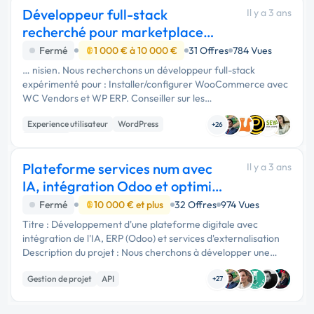
Développeur full-stack
Il y a 3 ans
recherché pour marketplace
bébés & puériculture
Fermé
1 000 € à 10 000 €
31 Offres
784 Vues
… nisien. Nous recherchons un développeur full-stack
expérimenté pour : Installer/configurer WooCommerce avec
WC Vendors et WP ERP. Conseiller sur les
modules/extensions pour optimiser performance et UX.
Experience utilisateur
WordPress
Travailler sur une solution mobile …
+26
Full-stack
Plateforme services num avec
Il y a 3 ans
IA, intégration Odoo et optimis
process
Fermé
10 000 € et plus
32 Offres
974 Vues
Titre : Développement d'une plateforme digitale avec
intégration de l'IA, ERP (Odoo) et services d'externalisation
Description du projet : Nous cherchons à développer une
plateforme digitale innovante pour notre entreprise de …
Gestion de projet
API
+27