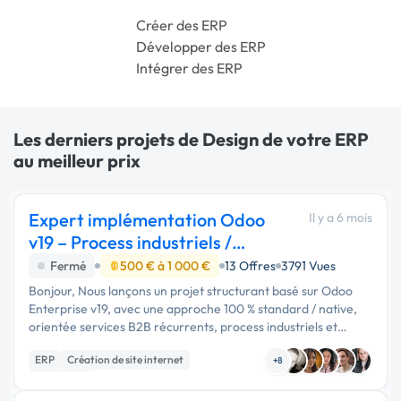
Créer des ERP
Développer des ERP
Intégrer des ERP
Les derniers projets de Design de votre ERP
au meilleur prix
Expert implémentation Odoo
Il y a 6 mois
v19 – Process industriels /
Workflows
Fermé
500 € à 1 000 €
13 Offres
3791 Vues
Bonjour, Nous lançons un projet structurant basé sur Odoo
Enterprise v19, avec une approche 100 % standard / native,
orientée services B2B récurrents, process industriels et
portails clients. 🎯 Objectif Déployer un socle Odoo v19
ERP
Création de site internet
permettant : • …
+8
Web design