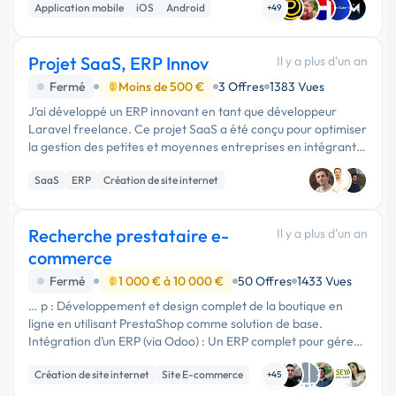
Application mobile
iOS
Android
appliquée à la …
+49
Projet SaaS, ERP Innov
Il y a plus d'un an
Fermé
Moins de 500 €
3 Offres
1383 Vues
J’ai développé un ERP innovant en tant que développeur
Laravel freelance. Ce projet SaaS a été conçu pour optimiser
la gestion des petites et moyennes entreprises en intégrant
plusieurs fonctionnalités clés : ✅ Gestion …
SaaS
ERP
Création de site internet
Recherche prestataire e-
Il y a plus d'un an
commerce
Fermé
1 000 € à 10 000 €
50 Offres
1433 Vues
… p : Développement et design complet de la boutique en
ligne en utilisant PrestaShop comme solution de base.
Intégration d’un ERP (via Odoo) : Un ERP complet pour gérer :
Les stocks avec gestion multi-entrepôts. Les alertes de
Création de site internet
Site E-commerce
commandes …
+45