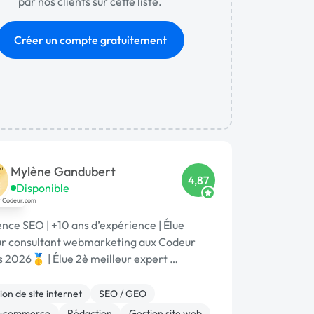
par nos clients sur cette liste.
Créer un compte gratuitement
Mylène Gandubert
4,87
Disponible
nce SEO | +10 ans d’expérience | Élue
ur consultant webmarketing aux Codeur
 2026🥇 | Élue 2è meilleur expert …
on de site internet
SEO / GEO
E-commerce
Rédaction
Gestion site web