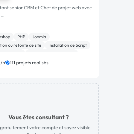
tant senior CRM et Chef de projet web avec
e …
ashop
PHP
Joomla
ion ou refonte de site
Installation de Script
E-commerce
Admin système, sécurité
oppement spécifique
WordPress
/h
111 projets réalisés
on site web
Vous êtes consultant ?
gratuitement votre compte et soyez visible