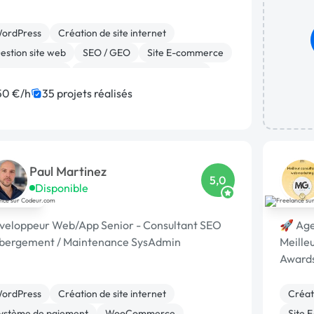
ordPress
Création de site internet
estion site web
SEO / GEO
Site E-commerce
ooCommerce
Migration ou refonte de site
xperience utilisateur
Charte graphique
50 €/h
35 projets réalisés
anding page
Paul Martinez
5,0
Disponible
veloppeur Web/App Senior - Consultant SEO
🚀 Age
bergement / Maintenance SysAdmin
Meille
Awards
ordPress
Création de site internet
Créati
ystème de paiement
WooCommerce
Site 