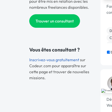
pour être mis en relation avec les
Fas
nombreux freelances disponibles.
con
Trouver un consultant
D
C
B
Vous êtes consultant ?
G
U
Inscrivez-vous gratuitement
sur
Codeur.com pour apparaître sur
cette page et trouver de nouvelles
missions.
Dé
We