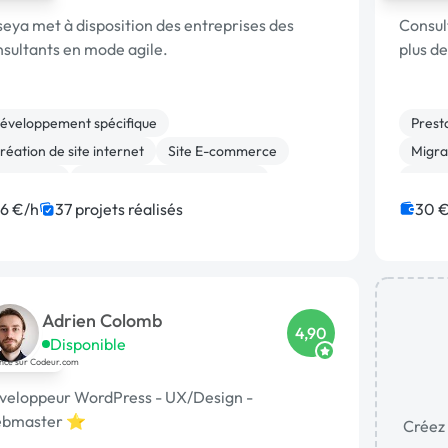
eya met à disposition des entreprises des
Consul
sultants en mode agile.
plus d
éveloppement spécifique
Prest
réation de site internet
Site E-commerce
Migrat
lockchain
Migration ou refonte de site
Site 
estion de projet
IoT
Dropshipping
Dével
16 €/h
37 projets réalisés
30 €
bercart
Admin système, sécurité
Gesti
Adrien Colomb
4,90
Disponible
veloppeur WordPress - UX/Design -
bmaster ⭐
Créez 