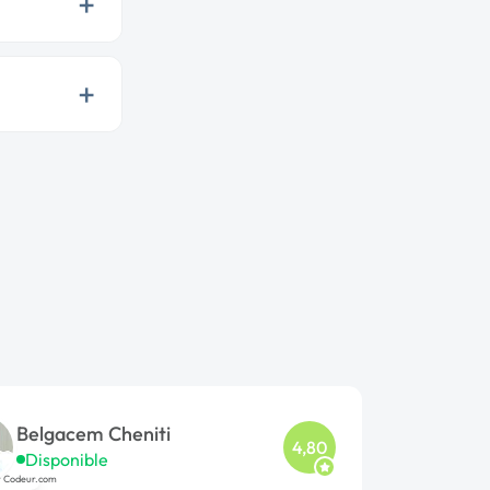
+
+
Belgacem Cheniti
4,80
Disponible