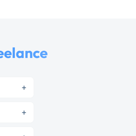
reelance
+
+