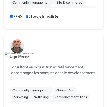
Community management
Site E-commerce
Marketing
WordPress
Audio, Video, Multimedia
Photo
Relations presse
79 €/h
31 projets réalisés
Ugo Perez
Consultant en acquisition et référencement,
j’accompagne les marques dans le développement
…
Community management
Google Ads
Marketing
Netlinking
Référencement, liens
SEM
SEO / GEO
Web Analytics