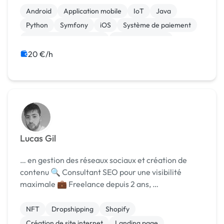
Android
Application mobile
IoT
Java
Python
Symfony
iOS
Système de paiement
Création de site internet
Gestion site web
20 €/h
Lucas Gil
… en gestion des réseaux sociaux et création de
contenu 🔍 Consultant SEO pour une visibilité
maximale 💼 Freelance depuis 2 ans, …
NFT
Dropshipping
Shopify
Création de site internet
Landing page