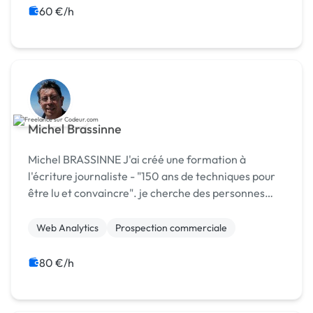
Communication
60 €/h
Michel Brassinne
Michel BRASSINNE J'ai créé une formation à
l'écriture journaliste - "150 ans de techniques pour
être lu et convaincre". je cherche des personnes
capables de vendre cette formation. Com
500€/vente.
Web Analytics
Prospection commerciale
80 €/h