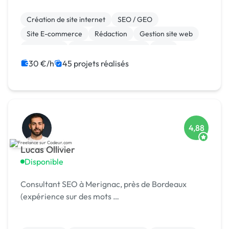
Création de site internet
SEO / GEO
Site E-commerce
Rédaction
Gestion site web
WordPress
Référencement, liens
CMS
Shopify
Site clé en main
30 €/h
45 projets réalisés
4,88
Lucas Ollivier
Disponible
Consultant SEO à Merignac, près de Bordeaux
(expérience sur des mots …