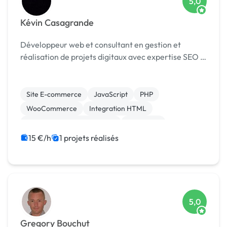
5,0
Kévin Casagrande
Développeur web et consultant en gestion et
réalisation de projets digitaux avec expertise SEO …
Site E-commerce
JavaScript
PHP
WooCommerce
Integration HTML
Migration ou refonte de site
Rédaction
WordPress
Google Ads
Référencement, liens
15 €/h
1 projets réalisés
5,0
Gregory Bouchut