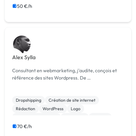
50 €/h
Alex Sylla
Consultant en webmarketing, j'audite, conçois et
référence des sites Wordpress. De …
Dropshipping
Création de site internet
Rédaction
WordPress
Logo
Référencement, liens
SEO / GEO
Sécurité
Etude de marché
Formation
70 €/h