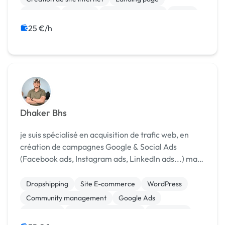
Bannière
Boutons
Charte graphique
Photo
Print (flyer, plaquette, affiche...)
25 €/h
Dhaker Bhs
je suis spécialisé en acquisition de trafic web, en
création de campagnes Google & Social Ads
(Facebook ads, Instagram ads, LinkedIn ads...) mais
aussi en SEO (Référencement Naturel). [URL
MASQUÉE]
Dropshipping
Site E-commerce
WordPress
Community management
Google Ads
Marketing
Référencement, liens
SEO / GEO