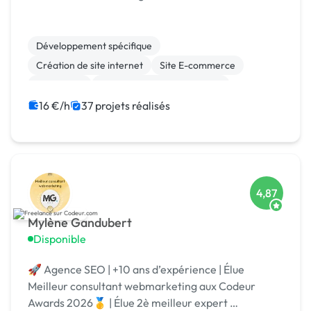
Développement spécifique
Création de site internet
Site E-commerce
Blockchain
Migration ou refonte de site
Gestion de projet
IoT
Dropshipping
Ubercart
16 €/h
37 projets réalisés
Admin système, sécurité
4,87
Mylène Gandubert
Disponible
🚀 Agence SEO | +10 ans d’expérience | Élue
Meilleur consultant webmarketing aux Codeur
Awards 2026🥇 | Élue 2è meilleur expert …