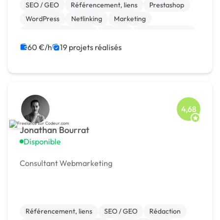
SEO / GEO
Référencement, liens
Prestashop
WordPress
Netlinking
Marketing
Experience utilisateur
Shopify
Gestion site web
Google Ads
60 €/h
19 projets réalisés
4,68
Jonathan Bourrat
Disponible
Consultant Webmarketing
Référencement, liens
SEO / GEO
Rédaction