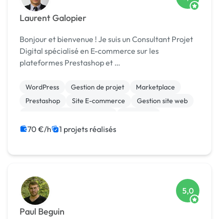
Laurent Galopier
Bonjour et bienvenue ! Je suis un Consultant Projet
Digital spécialisé en E-commerce sur les
plateformes Prestashop et …
WordPress
Gestion de projet
Marketplace
Prestashop
Site E-commerce
Gestion site web
Migration ou refonte de site
Marketing
SEO / GEO
CRM
70 €/h
1 projets réalisés
5,0
Paul Beguin