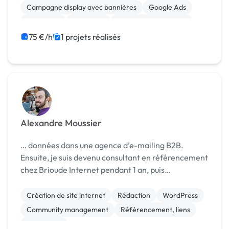
Campagne display avec bannières
Google Ads
Marketing
Netlinking
Référencement, liens
SEM
Web Analytics
75 €/h
1 projets réalisés
Alexandre Moussier
… données dans une agence d’e-mailing B2B.
Ensuite, je suis devenu consultant en référencement
chez Brioude Internet pendant 1 an, puis
responsable …
Création de site internet
Rédaction
WordPress
Community management
Référencement, liens
SEO / GEO