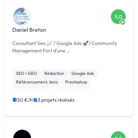
5,0
Daniel Breton
Consultant Seo 📈 / Google Ads 🚀/ Community
Management Fort d'une …
SEO / GEO
Rédaction
Google Ads
Référencement, liens
Prestashop
Site E-commerce
WooCommerce
Gestion site web
WordPress
50 €/h
3 projets réalisés
Community management